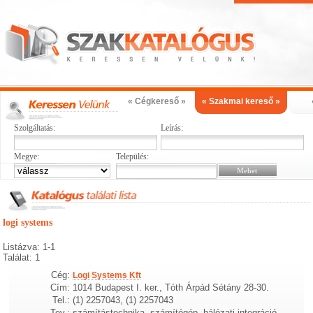
« Cégkereső »
« Szakmai kereső »
Szolgáltatás:
Leírás:
Megye:
Település:
logi systems
Listázva: 1-1
Találat: 1
Cég:
Logi Systems Kft
Cím:
1014 Budapest I. ker., Tóth Árpád Sétány 28-30.
Tel.:
(1) 2257043, (1) 2257043
Tev.:
számítástechnika, számítógép, hálózati integráció,