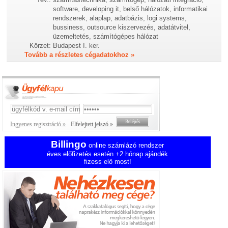
software, developing it, belső hálózatok, informatikai
rendszerek, alaplap, adatbázis, logi systems,
bussiness, outsource kiszervezés, adatátvitel,
üzemeltetés, számítógépes hálózat
Körzet:
Budapest I. ker.
Tovább a részletes cégadatokhoz »
Ingyenes regisztráció »
Elfelejtett jelszó »
Billingo
online számlázó rendszer
éves előfizetés esetén +2 hónap ajándék
fizess elő most!