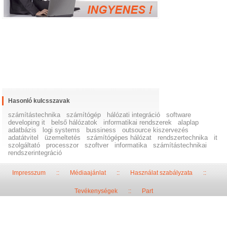
Hasonló kulcsszavak
számítástechnika
számítógép
hálózati integráció
software
developing it
belső hálózatok
informatikai rendszerek
alaplap
adatbázis
logi systems
bussiness
outsource kiszervezés
adatátvitel
üzemeltetés
számítógépes hálózat
rendszertechnika
it
szolgáltató
processzor
szoftver
informatika
számítástechnikai
rendszerintegráció
Impresszum
::
Médiaajánlat
::
Használat szabályzata
::
Tevékenységek
::
Part