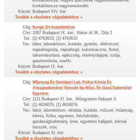
kontaktlencse, vegyes iparcikkek nagykereskedelme,
kontaktlencse nagykereskedés
Körzet:
Budapest XIV. ker.
Tovább a részletes cégadatokhoz »
Cég:
Bunge Zrt-Kutatóintézet
Cím:
1097 Budapest IX. ker., Illatos út 38., Düp 2
Tel.:
(1) 4763610, (1) 4763610
Tev.:
labor, laboratórium, kutatás, gyártás, élelmiszer,
napraforgóolaj, napraforgó, kukoricacsíra, floriol,
takarmánydara, egészség, növényolajipar, szója,
gasztronómia, martfu
Körzet:
Budapest IX. ker.
Tovább a részletes cégadatokhoz »
Cég:
Műanyag-És Gumiipari Lab. Fizikai Kémia És
Anyagtudományi Tanszék Bp Műsz. És Gazd,Tudományi
Egyetem
Cím:
1111 Budapest XI. ker., Műegyetem Rakpart 3.
Tel.:
(1) 4634076, (1) 4634076
Tev.:
labor, laboratórium, oktatás, kutatás, műszer, műanyag,
kémia, fizika, egyetem, felsőoktatás,
gazdaságtudomány, bme, egyetemi hallgató, kémiai
tanszék, msc
Körzet:
Budapest XI. ker.
Tovább a részletes cégadatokhoz »