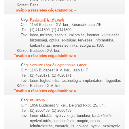
Körzet:
Pécs
Tovább a részletes cégadatokhoz »
Cég:
Radiant Zrt. - Airpark
Cím:
1158 Budapest XV. ker., Késmárk utca 7/B
Tel.:
(1) 4141800, (1) 4141800
Tev.:
labor, műszer, szerviz, kalibrálás, internet, kivitelezés,
biztonsági, optika, építőipar, tervezés, informatika,
karbantartás, méréstechnika, szolgálat, t300
Körzet:
Budapest XV. ker.
Tovább a részletes cégadatokhoz »
Cég:
Schulze László Fogtechnikai Labor
Cím:
1146 Budapest XIV. ker., Izsó U. 7
Tel.:
(1) 4620171, (1) 4620171
Tev.:
labor, fogtechnika, technológia, implantátum, fogpótlás
Körzet:
Budapest XIV. ker.
Tovább a részletes cégadatokhoz »
Cég:
Ils Group
Cím:
1056 Budapest V. ker., Belgrád Rkpt. 25. I/4.
Tel.:
(1) 2660439, (1) 2660439
Tev.:
labor, oktatás, nyelvvizsga, tanulási, tanárképzés,
nyelvoktatás, kisebbségek, magán, group,
felnőttoktatás, zavarok, ils, college, nyelvi, szaknyelv