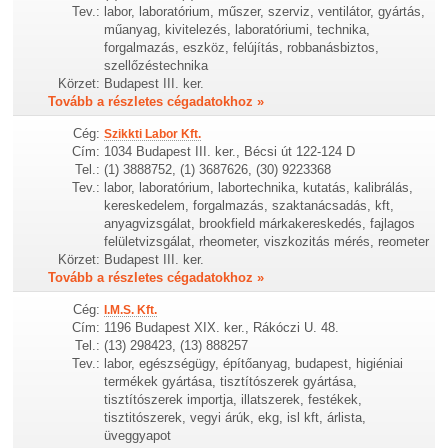
Tev.:
labor, laboratórium, műszer, szerviz, ventilátor, gyártás,
műanyag, kivitelezés, laboratóriumi, technika,
forgalmazás, eszköz, felújítás, robbanásbiztos,
szellőzéstechnika
Körzet:
Budapest III. ker.
Tovább a részletes cégadatokhoz »
Cég:
Szikkti Labor Kft.
Cím:
1034 Budapest III. ker., Bécsi út 122-124 D
Tel.:
(1) 3888752, (1) 3687626, (30) 9223368
Tev.:
labor, laboratórium, labortechnika, kutatás, kalibrálás,
kereskedelem, forgalmazás, szaktanácsadás, kft,
anyagvizsgálat, brookfield márkakereskedés, fajlagos
felületvizsgálat, rheometer, viszkozitás mérés, reometer
Körzet:
Budapest III. ker.
Tovább a részletes cégadatokhoz »
Cég:
I.M.S. Kft.
Cím:
1196 Budapest XIX. ker., Rákóczi U. 48.
Tel.:
(13) 298423, (13) 888257
Tev.:
labor, egészségügy, építőanyag, budapest, higiéniai
termékek gyártása, tisztítószerek gyártása,
tisztítószerek importja, illatszerek, festékek,
tisztitószerek, vegyi árúk, ekg, isl kft, árlista,
üveggyapot