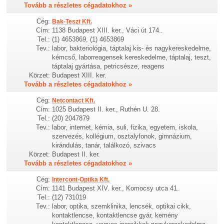
Tovább a részletes cégadatokhoz »
Cég:
Bak-Teszt Kft.
Cím:
1138 Budapest XIII. ker., Váci út 174..
Tel.:
(1) 4653869, (1) 4653869
Tev.:
labor, bakteriológia, táptalaj kis- és nagykereskedelme,
kémcső, laborreagensek kereskedelme, táptalaj, teszt,
táptalaj gyártása, petricsésze, reagens
Körzet:
Budapest XIII. ker.
Tovább a részletes cégadatokhoz »
Cég:
Netcontact Kft.
Cím:
1025 Budapest II. ker., Ruthén U. 28.
Tel.:
(20) 2047879
Tev.:
labor, internet, kémia, suli, fizika, egyetem, iskola,
szervezés, kollégium, osztalyfonok, gimnázium,
kirándulás, tanár, találkozó, szivacs
Körzet:
Budapest II. ker.
Tovább a részletes cégadatokhoz »
Cég:
Intercont-Optika Kft.
Cím:
1141 Budapest XIV. ker., Komocsy utca 41.
Tel.:
(12) 731019
Tev.:
labor, optika, szemklinika, lencsék, optikai cikk,
kontaktlencse, kontaktlencse gyár, kemény