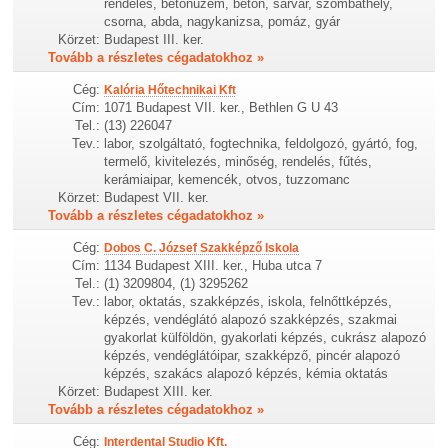
rendelés, betonüzem, beton, sárvár, szombathely,
csorna, abda, nagykanizsa, pomáz, gyár
Körzet:
Budapest III. ker.
Tovább a részletes cégadatokhoz »
Cég:
Kalória Hőtechnikai Kft
Cím:
1071 Budapest VII. ker., Bethlen G U 43
Tel.:
(13) 226047
Tev.:
labor, szolgáltató, fogtechnika, feldolgozó, gyártó, fog,
termelő, kivitelezés, minőség, rendelés, fűtés,
kerámiaipar, kemencék, otvos, tuzzomanc
Körzet:
Budapest VII. ker.
Tovább a részletes cégadatokhoz »
Cég:
Dobos C. József Szakképző Iskola
Cím:
1134 Budapest XIII. ker., Huba utca 7
Tel.:
(1) 3209804, (1) 3295262
Tev.:
labor, oktatás, szakképzés, iskola, felnőttképzés,
képzés, vendéglátó alapozó szakképzés, szakmai
gyakorlat külföldön, gyakorlati képzés, cukrász alapozó
képzés, vendéglátóipar, szakképző, pincér alapozó
képzés, szakács alapozó képzés, kémia oktatás
Körzet:
Budapest XIII. ker.
Tovább a részletes cégadatokhoz »
Cég:
Interdental Studio Kft.