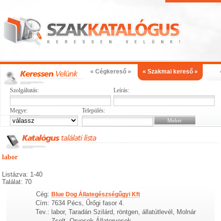
« Cégkereső »
« Szakmai kereső »
Szolgáltatás:
Leírás:
Megye:
Település:
labor
Listázva: 1-40
Találat: 70
Cég:
Blue Dog Állategészségűgyi Kft
Cím:
7634 Pécs, Űrőgi fasor 4.
Tev.:
labor, Taradán Szilárd, röntgen, állatútlevél, Molnár
Zsolt, Orvosok Állatorvosok