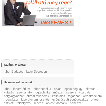
További találatok
labor Budapest
,
labor Debrecen
Hasonló kulcsszavak
labor
laboratórium
labortechnika
orvos
egészségügy
oktatás
kutatás
szolgáltató
fogtechnika
műszer
szerviz
vizsgálat
belgyógyászat
orvosi műszerek
kalibrálás
fogászat
kereskedelem
ventilátor
laboratóriumi eszköz
gyógyászati segédeszköz
orvosi
eszköz
feldolgozó
sebész
orvostudomány
sebészet