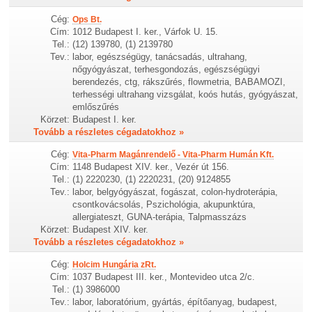
Cég:
Ops Bt.
Cím:
1012 Budapest I. ker., Várfok U. 15.
Tel.:
(12) 139780, (1) 2139780
Tev.:
labor, egészségügy, tanácsadás, ultrahang,
nőgyógyászat, terhesgondozás, egészségügyi
berendezés, ctg, rákszűrés, flowmetria, BABAMOZI,
terhességi ultrahang vizsgálat, koós hutás, gyógyászat,
emlőszűrés
Körzet:
Budapest I. ker.
Tovább a részletes cégadatokhoz »
Cég:
Vita-Pharm Magánrendelő - Vita-Pharm Humán Kft.
Cím:
1148 Budapest XIV. ker., Vezér út 156.
Tel.:
(1) 2220230, (1) 2220231, (20) 9124855
Tev.:
labor, belgyógyászat, fogászat, colon-hydroterápia,
csontkovácsolás, Pszichológia, akupunktúra,
allergiateszt, GUNA-terápia, Talpmasszázs
Körzet:
Budapest XIV. ker.
Tovább a részletes cégadatokhoz »
Cég:
Holcim Hungária zRt.
Cím:
1037 Budapest III. ker., Montevideo utca 2/c.
Tel.:
(1) 3986000
Tev.:
labor, laboratórium, gyártás, építőanyag, budapest,