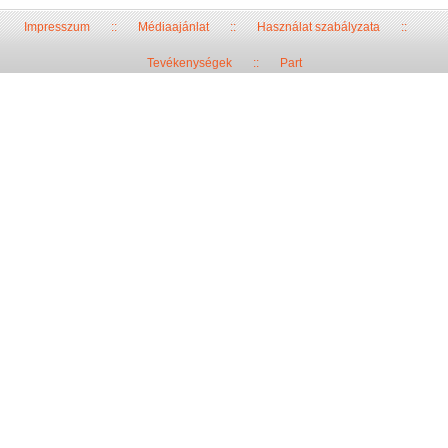
Impresszum
::
Médiaajánlat
::
Használat szabályzata
::
Tevékenységek
::
Part