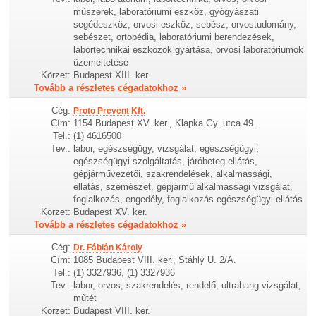
műszerek, laboratóriumi eszköz, gyógyászati
segédeszköz, orvosi eszköz, sebész, orvostudomány,
sebészet, ortopédia, laboratóriumi berendezések,
labortechnikai eszközök gyártása, orvosi laboratóriumok
üzemeltetése
Körzet:
Budapest XIII. ker.
Tovább a részletes cégadatokhoz »
Cég:
Proto Prevent Kft.
Cím:
1154 Budapest XV. ker., Klapka Gy. utca 49.
Tel.:
(1) 4616500
Tev.:
labor, egészségügy, vizsgálat, egészségügyi,
egészségügyi szolgáltatás, járóbeteg ellátás,
gépjárművezetői, szakrendelések, alkalmassági,
ellátás, szemészet, gépjármű alkalmassági vizsgálat,
foglalkozás, engedély, foglalkozás egészségügyi ellátás
Körzet:
Budapest XV. ker.
Tovább a részletes cégadatokhoz »
Cég:
Dr. Fábián Károly
Cím:
1085 Budapest VIII. ker., Stáhly U. 2/A.
Tel.:
(1) 3327936, (1) 3327936
Tev.:
labor, orvos, szakrendelés, rendelő, ultrahang vizsgálat,
műtét
Körzet:
Budapest VIII. ker.