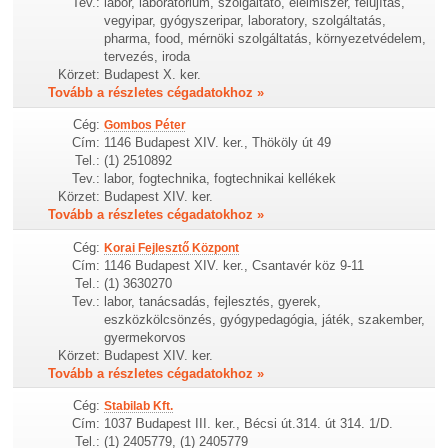
Tev.:
labor, laboratórium, szolgáltató, élelmiszer, felújítás,
vegyipar, gyógyszeripar, laboratory, szolgáltatás,
pharma, food, mérnöki szolgáltatás, környezetvédelem,
tervezés, iroda
Körzet:
Budapest X. ker.
Tovább a részletes cégadatokhoz »
Cég:
Gombos Péter
Cím:
1146 Budapest XIV. ker., Thököly út 49
Tel.:
(1) 2510892
Tev.:
labor, fogtechnika, fogtechnikai kellékek
Körzet:
Budapest XIV. ker.
Tovább a részletes cégadatokhoz »
Cég:
Korai Fejlesztő Központ
Cím:
1146 Budapest XIV. ker., Csantavér köz 9-11
Tel.:
(1) 3630270
Tev.:
labor, tanácsadás, fejlesztés, gyerek,
eszközkölcsönzés, gyógypedagógia, játék, szakember,
gyermekorvos
Körzet:
Budapest XIV. ker.
Tovább a részletes cégadatokhoz »
Cég:
Stabilab Kft.
Cím:
1037 Budapest III. ker., Bécsi út.314. út 314. 1/D.
Tel.:
(1) 2405779, (1) 2405779