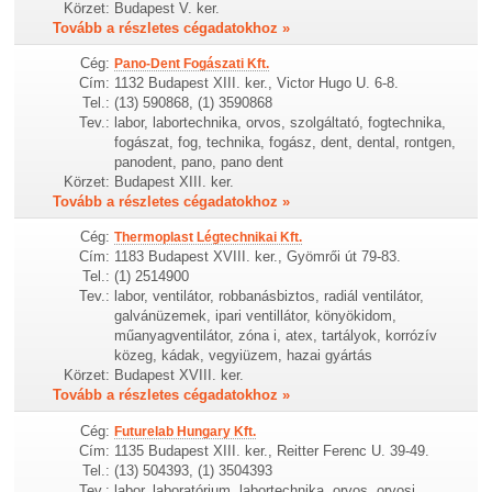
Körzet:
Budapest V. ker.
Tovább a részletes cégadatokhoz »
Cég:
Pano-Dent Fogászati Kft.
Cím:
1132 Budapest XIII. ker., Victor Hugo U. 6-8.
Tel.:
(13) 590868, (1) 3590868
Tev.:
labor, labortechnika, orvos, szolgáltató, fogtechnika,
fogászat, fog, technika, fogász, dent, dental, rontgen,
panodent, pano, pano dent
Körzet:
Budapest XIII. ker.
Tovább a részletes cégadatokhoz »
Cég:
Thermoplast Légtechnikai Kft.
Cím:
1183 Budapest XVIII. ker., Gyömrői út 79-83.
Tel.:
(1) 2514900
Tev.:
labor, ventilátor, robbanásbiztos, radiál ventilátor,
galvánüzemek, ipari ventillátor, könyökidom,
műanyagventilátor, zóna i, atex, tartályok, korrózív
közeg, kádak, vegyiüzem, hazai gyártás
Körzet:
Budapest XVIII. ker.
Tovább a részletes cégadatokhoz »
Cég:
Futurelab Hungary Kft.
Cím:
1135 Budapest XIII. ker., Reitter Ferenc U. 39-49.
Tel.:
(13) 504393, (1) 3504393
Tev.:
labor, laboratórium, labortechnika, orvos, orvosi