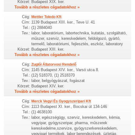
Körzet:
Budapest XIX. ker.
Tovább a részletes cégadatokhoz »
Cég:
Mettler Toledo Kft
Cím:
1139 Budapest XIII. ker., Teve U. 41
Tel.:
(1) 2884040
Tev.:
labor, laboratórium, labortechnika, kutatás, szolgáltató,
műszer, szerviz, kereskedelem, feldolgozó, gyártó,
termelő, laboratóriumi, fejlesztés, eszköz, laboratory
Körzet:
Budapest XIII. ker.
Tovább a részletes cégadatokhoz »
Cég:
Zuglói Állatorvosi Rendelő
Cím:
1145 Budapest XIV. ker., Varsó utca 8.
Tel.:
(12) 518370, (1) 2518370
Tev.:
labor, belgyógyászat, fogászat
Körzet:
Budapest XIV. ker.
Tovább a részletes cégadatokhoz »
Cég:
Merck Vegyi És Gyogyszeripari Kft
Cím:
1113 Budapest XI. ker., Bocskai út 134-146
Tel.:
(1) 4638100
Tev.:
labor, egészségügy, szerviz, kereskedelem, kémia,
vegyipar, gyógyszeripar, pharma, műszerek
kereskedelme,szervize, gyógyszerkereskedelem,
vegyipari termékek, labor berendezések, üzletág,