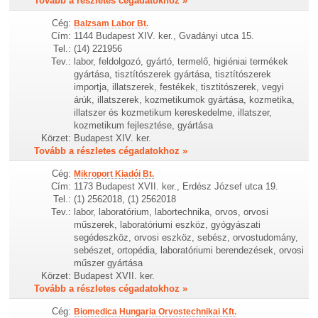
Tovább a részletes cégadatokhoz »
Cég:
Balzsam Labor Bt.
Cím:
1144 Budapest XIV. ker., Gvadányi utca 15.
Tel.:
(14) 221956
Tev.:
labor, feldolgozó, gyártó, termelő, higiéniai termékek
gyártása, tisztítószerek gyártása, tisztítószerek
importja, illatszerek, festékek, tisztitószerek, vegyi
árúk, illatszerek, kozmetikumok gyártása, kozmetika,
illatszer és kozmetikum kereskedelme, illatszer,
kozmetikum fejlesztése, gyártása
Körzet:
Budapest XIV. ker.
Tovább a részletes cégadatokhoz »
Cég:
Mikroport Kiadói Bt.
Cím:
1173 Budapest XVII. ker., Erdész József utca 19.
Tel.:
(1) 2562018, (1) 2562018
Tev.:
labor, laboratórium, labortechnika, orvos, orvosi
műszerek, laboratóriumi eszköz, gyógyászati
segédeszköz, orvosi eszköz, sebész, orvostudomány,
sebészet, ortopédia, laboratóriumi berendezések, orvosi
műszer gyártása
Körzet:
Budapest XVII. ker.
Tovább a részletes cégadatokhoz »
Cég:
Biomedica Hungaria Orvostechnikai Kft.