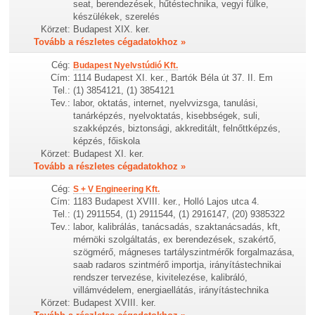
seat, berendezések, hűtéstechnika, vegyi fülke,
készülékek, szerelés
Körzet:
Budapest XIX. ker.
Tovább a részletes cégadatokhoz »
Cég:
Budapest Nyelvstúdió Kft.
Cím:
1114 Budapest XI. ker., Bartók Béla út 37. II. Em
Tel.:
(1) 3854121, (1) 3854121
Tev.:
labor, oktatás, internet, nyelvvizsga, tanulási,
tanárképzés, nyelvoktatás, kisebbségek, suli,
szakképzés, biztonsági, akkreditált, felnőttképzés,
képzés, főiskola
Körzet:
Budapest XI. ker.
Tovább a részletes cégadatokhoz »
Cég:
S + V Engineering Kft.
Cím:
1183 Budapest XVIII. ker., Holló Lajos utca 4.
Tel.:
(1) 2911554, (1) 2911544, (1) 2916147, (20) 9385322
Tev.:
labor, kalibrálás, tanácsadás, szaktanácsadás, kft,
mérnöki szolgáltatás, ex berendezések, szakértő,
szögmérő, mágneses tartályszintmérők forgalmazása,
saab radaros szintmérő importja, irányítástechnikai
rendszer tervezése, kivitelezése, kalibráló,
villámvédelem, energiaellátás, irányítástechnika
Körzet:
Budapest XVIII. ker.