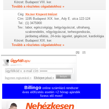
Körzet:
Budapest VIII. ker.
Tovább a részletes cégadatokhoz »
Cég:
Xix.ker Kispesti Intézet
Cím:
1195 Budapest XIX. ker., Ady E. utca 122-124
Tel.:
(1) 3475900
Tev.:
labor, egészségügy, belgyógyászat, ultrahang,
szakrendelés, nőgyógyászat, terhesgondozás,
járóbeteg ellátás, 24-órás ügyelet, gégészet, kardiológia
Körzet:
Budapest XIX. ker.
Tovább a részletes cégadatokhoz »
[1]
[2]
Ingyenes regisztráció »
Elfelejtett jelszó »
Billingo
online számlázó rendszer
éves előfizetés esetén +2 hónap ajándék
fizess elő most!