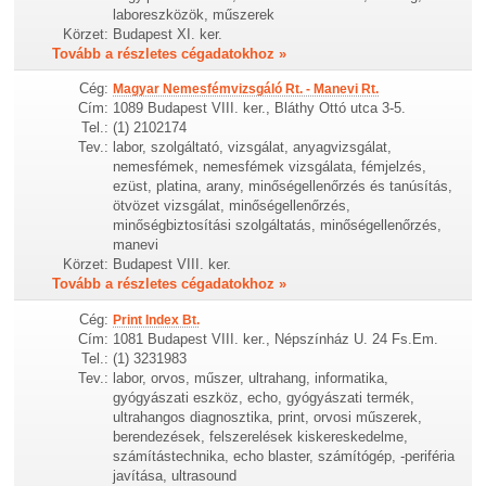
laboreszközök, műszerek
Körzet:
Budapest XI. ker.
Tovább a részletes cégadatokhoz »
Cég:
Magyar Nemesfémvizsgáló Rt. - Manevi Rt.
Cím:
1089 Budapest VIII. ker., Bláthy Ottó utca 3-5.
Tel.:
(1) 2102174
Tev.:
labor, szolgáltató, vizsgálat, anyagvizsgálat,
nemesfémek, nemesfémek vizsgálata, fémjelzés,
ezüst, platina, arany, minőségellenőrzés és tanúsítás,
ötvözet vizsgálat, minőségellenőrzés,
minőségbiztosítási szolgáltatás, minőségellenőrzés,
manevi
Körzet:
Budapest VIII. ker.
Tovább a részletes cégadatokhoz »
Cég:
Print Index Bt.
Cím:
1081 Budapest VIII. ker., Népszínház U. 24 Fs.Em.
Tel.:
(1) 3231983
Tev.:
labor, orvos, műszer, ultrahang, informatika,
gyógyászati eszköz, echo, gyógyászati termék,
ultrahangos diagnosztika, print, orvosi műszerek,
berendezések, felszerelések kiskereskedelme,
számítástechnika, echo blaster, számítógép, -periféria
javítása, ultrasound