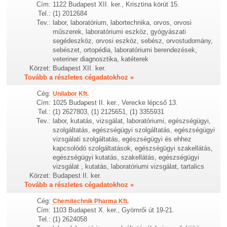
Cím:
1122 Budapest XII. ker., Krisztina körút 15.
Tel.:
(1) 2012684
Tev.:
labor, laboratórium, labortechnika, orvos, orvosi
műszerek, laboratóriumi eszköz, gyógyászati
segédeszköz, orvosi eszköz, sebész, orvostudomány,
sebészet, ortopédia, laboratóriumi berendezések,
veteriner diagnosztika, katéterek
Körzet:
Budapest XII. ker.
Tovább a részletes cégadatokhoz »
Cég:
Unilabor Kft.
Cím:
1025 Budapest II. ker., Verecke lépcső 13.
Tel.:
(1) 2627803, (1) 2125651, (1) 3355931
Tev.:
labor, kutatás, vizsgálat, laboratóriumi, egészségügyi,
szolgáltatás, egészségügyi szolgáltatás, egészségügyi
vizsgálati szolgáltatás, egészségügyi és ehhez
kapcsolódó szolgáltatások, egészségügyi szakellátás,
egészségügyi kutatás, szakellátás, egészségügyi
vizsgálat , kutatás, laboratóriumi vizsgálat, tartalics
Körzet:
Budapest II. ker.
Tovább a részletes cégadatokhoz »
Cég:
Chemitechnik Pharma Kft.
Cím:
1103 Budapest X. ker., Gyömrői út 19-21.
Tel.:
(1) 2624058