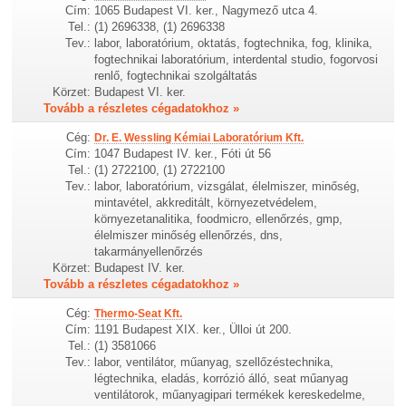
Cím:
1065 Budapest VI. ker., Nagymező utca 4.
Tel.:
(1) 2696338, (1) 2696338
Tev.:
labor, laboratórium, oktatás, fogtechnika, fog, klinika,
fogtechnikai laboratórium, interdental studio, fogorvosi
renlő, fogtechnikai szolgáltatás
Körzet:
Budapest VI. ker.
Tovább a részletes cégadatokhoz »
Cég:
Dr. E. Wessling Kémiai Laboratórium Kft.
Cím:
1047 Budapest IV. ker., Fóti út 56
Tel.:
(1) 2722100, (1) 2722100
Tev.:
labor, laboratórium, vizsgálat, élelmiszer, minőség,
mintavétel, akkreditált, környezetvédelem,
környezetanalitika, foodmicro, ellenőrzés, gmp,
élelmiszer minőség ellenőrzés, dns,
takarmányellenőrzés
Körzet:
Budapest IV. ker.
Tovább a részletes cégadatokhoz »
Cég:
Thermo-Seat Kft.
Cím:
1191 Budapest XIX. ker., Ülloi út 200.
Tel.:
(1) 3581066
Tev.:
labor, ventilátor, műanyag, szellőzéstechnika,
légtechnika, eladás, korrózió álló, seat műanyag
ventilátorok, műanyagipari termékek kereskedelme,