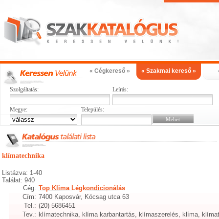
« Cégkereső »
« Szakmai kereső »
Szolgáltatás:
Leírás:
Megye:
Település:
klímatechnika
Listázva: 1-40
Találat: 940
Cég:
Top Klima Légkondicionálás
Cím:
7400 Kaposvár, Kócsag utca 63
Tel.:
(20) 5686451
Tev.:
klímatechnika, klíma karbantartás, klímaszerelés, klíma, klímat