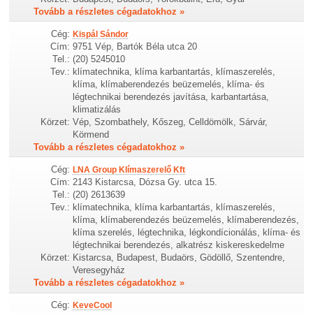
Tovább a részletes cégadatokhoz »
Cég:
Kispál Sándor
Cím:
9751 Vép, Bartók Béla utca 20
Tel.:
(20) 5245010
Tev.:
klímatechnika, klíma karbantartás, klímaszerelés,
klíma, klímaberendezés beüzemelés, klíma- és
légtechnikai berendezés javítása, karbantartása,
klimatizálás
Körzet:
Vép, Szombathely, Kőszeg, Celldömölk, Sárvár,
Körmend
Tovább a részletes cégadatokhoz »
Cég:
LNA Group Klímaszerelő Kft
Cím:
2143 Kistarcsa, Dózsa Gy. utca 15.
Tel.:
(20) 2613639
Tev.:
klímatechnika, klíma karbantartás, klímaszerelés,
klíma, klímaberendezés beüzemelés, klímaberendezés,
klíma szerelés, légtechnika, légkondícionálás, klíma- és
légtechnikai berendezés, alkatrész kiskereskedelme
Körzet:
Kistarcsa, Budapest, Budaörs, Gödöllő, Szentendre,
Veresegyház
Tovább a részletes cégadatokhoz »
Cég:
KeveCool