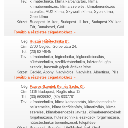
Tev.:
klímatechnika, klíma karbantartás, klíma,
klímaberendezés, klíma szerelés, klímaberendezés
szerelés, AUX klíma, Skyworth klíma, Syen klíma,
Gree klíma
Körzet:
Budapest IV. ker., Budapest III. ker., Budapest XV. ker.,
Fót, Dunakeszi, Göd
Tovább a részletes cégadatokhoz »
Cég:
Huszár Hűtőtechnika Bt.
Cím:
2700 Cegléd, Görbe utca 24.
Tel.:
(20) 9274945
Tev.:
klímatechnika, légtechnika, légkondícionálás,
hűtéstechnika, szellőzéstechnika, háztartási gép
szerviz, használt gépek értékesítése
Körzet:
Cegléd, Abony, Nagykőrös, Nagykáta, Albertirsa, Pilis
Tovább a részletes cégadatokhoz »
Cég:
Fagyos-Szentek Ker. és Szolg. Kft
Cím:
1118 Budapest, Regös utca 13
Tel.:
(30) 6638052, (30) 8337761
Tev.:
klímatechnika, klíma karbantartás, klímaberendezés
beüzemelés, klíma fertőtlenítés, klimatizálás, klíma
szerelés, klímaberendezés javítás, klímaberendezések
forgalmazása, hűtéstechnikai eszközök forgalmazása,
hűtéstechnikai berendezések telepítése
Körzet:
Budapest, Budaörs, Törökbálint, Érd, Gyál