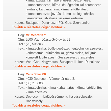
klímatisztítás, klímaberendezés beüzemelés,
klímaberendezés, klíma- és légtechnikai berendezés
javítása, karbantartása, klíma fertőtlenítés,
klímaberendezés javítás, klíma- és légtechnikai
berendezés, alkatrész kiskereskedelme
Körzet:
Budapest, Dunakeszi, Fót, Göd, Szentendre
Tovább a részletes cégadatokhoz »
Cég:
Mr. Mester Kft.
Cím:
2600 Vác, Dózsa György út 51
Tel.:
(20) 5083030
Tev.:
klímatechnika, épületgépészet, légtechnikai szerelés,
karbantartás, hűtőtechnika, gázszerelés, felújítás,
komplett kivitelezés, fűtésszerelés, vízszerelés
Körzet:
Vác, Göd, Nagymaros, Budapest II. ker., Dunakeszi
Tovább a részletes cégadatokhoz »
Cég:
Cívis Solar Kft.
Cím:
4030 Debrecen, Vámraktár utca 3.
Tel.:
(30) 2188888
Tev.:
klímatechnika, klíma karbantartás, klíma fertőtlenítés,
klíma szerelés
Körzet:
Debrecen, Hajdúböszörmény, Hajdúszoboszló,
Hosszúpályi
Tovább a részletes cégadatokhoz »