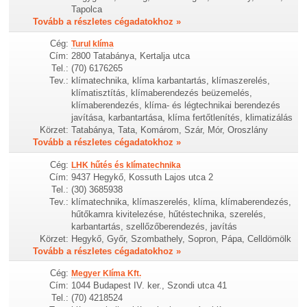
Tapolca
Tovább a részletes cégadatokhoz »
Cég:
Turul klíma
Cím:
2800 Tatabánya, Kertalja utca
Tel.:
(70) 6176265
Tev.:
klímatechnika, klíma karbantartás, klímaszerelés,
klímatisztítás, klímaberendezés beüzemelés,
klímaberendezés, klíma- és légtechnikai berendezés
javítása, karbantartása, klíma fertőtlenítés, klimatizálás
Körzet:
Tatabánya, Tata, Komárom, Szár, Mór, Oroszlány
Tovább a részletes cégadatokhoz »
Cég:
LHK hűtés és klímatechnika
Cím:
9437 Hegykő, Kossuth Lajos utca 2
Tel.:
(30) 3685938
Tev.:
klímatechnika, klímaszerelés, klíma, klímaberendezés,
hűtőkamra kivitelezése, hűtéstechnika, szerelés,
karbantartás, szellőzőberendezés, javítás
Körzet:
Hegykő, Győr, Szombathely, Sopron, Pápa, Celldömölk
Tovább a részletes cégadatokhoz »
Cég:
Megyer Klíma Kft.
Cím:
1044 Budapest IV. ker., Szondi utca 41
Tel.:
(70) 4218524