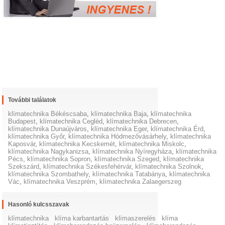
További találatok
klímatechnika Békéscsaba
,
klímatechnika Baja
,
klímatechnika
Budapest
,
klímatechnika Cegléd
,
klímatechnika Debrecen
,
klímatechnika Dunaújváros
,
klímatechnika Eger
,
klímatechnika Érd
,
klímatechnika Győr
,
klímatechnika Hódmezővásárhely
,
klímatechnika
Kaposvár
,
klímatechnika Kecskemét
,
klímatechnika Miskolc
,
klímatechnika Nagykanizsa
,
klímatechnika Nyíregyháza
,
klímatechnika
Pécs
,
klímatechnika Sopron
,
klímatechnika Szeged
,
klímatechnika
Szekszárd
,
klímatechnika Székesfehérvár
,
klímatechnika Szolnok
,
klímatechnika Szombathely
,
klímatechnika Tatabánya
,
klímatechnika
Vác
,
klímatechnika Veszprém
,
klímatechnika Zalaegerszeg
Hasonló kulcsszavak
klímatechnika
klíma karbantartás
klímaszerelés
klíma