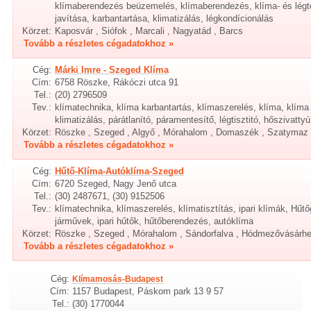
klímaberendezés beüzemelés, klímaberendezés, klíma- és légt
javítása, karbantartása, klimatizálás, légkondícionálás
Körzet:
Kaposvár , Siófok , Marcali , Nagyatád , Barcs
Tovább a részletes cégadatokhoz »
Cég:
Márki Imre - Szeged Klíma
Cím:
6758 Röszke, Rákóczi utca 91
Tel.:
(20) 2796509
Tev.:
klímatechnika, klíma karbantartás, klímaszerelés, klíma, klíma f
klimatizálás, párátlanító, páramentesítő, légtisztitó, hőszivattyú
Körzet:
Röszke , Szeged , Algyő , Mórahalom , Domaszék , Szatymaz
Tovább a részletes cégadatokhoz »
Cég:
Hűtő-Klíma-Autóklíma-Szeged
Cím:
6720 Szeged, Nagy Jenő utca
Tel.:
(30) 2487671, (30) 9152506
Tev.:
klímatechnika, klímaszerelés, klímatisztítás, ipari klímák, Hűtő
járművek, ipari hűtők, hűtőberendezés, autóklíma
Körzet:
Röszke , Szeged , Mórahalom , Sándorfalva , Hódmezővásárhe
Tovább a részletes cégadatokhoz »
Cég:
Klímamosás-Budapest
Cím:
1157 Budapest, Páskom park 13 9 57
Tel.:
(30) 1770044