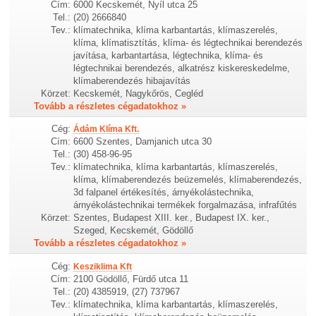
Cím:
6000 Kecskemét, Nyíl utca 25
Tel.:
(20) 2666840
Tev.:
klímatechnika, klíma karbantartás, klímaszerelés,
klíma, klímatisztítás, klíma- és légtechnikai berendezés
javítása, karbantartása, légtechnika, klíma- és
légtechnikai berendezés, alkatrész kiskereskedelme,
klímaberendezés hibajavítás
Körzet:
Kecskemét, Nagykőrös, Cegléd
Tovább a részletes cégadatokhoz »
Cég:
Ádám Klíma Kft.
Cím:
6600 Szentes, Damjanich utca 30
Tel.:
(30) 458-96-95
Tev.:
klímatechnika, klíma karbantartás, klímaszerelés,
klíma, klímaberendezés beüzemelés, klímaberendezés,
3d falpanel értékesítés, árnyékolástechnika,
árnyékolástechnikai termékek forgalmazása, infrafűtés
Körzet:
Szentes, Budapest XIII. ker., Budapest IX. ker.,
Szeged, Kecskemét, Gödöllő
Tovább a részletes cégadatokhoz »
Cég:
Kesziklima Kft
Cím:
2100 Gödöllő, Fürdő utca 11
Tel.:
(20) 4385919, (27) 737967
Tev.:
klímatechnika, klíma karbantartás, klímaszerelés,