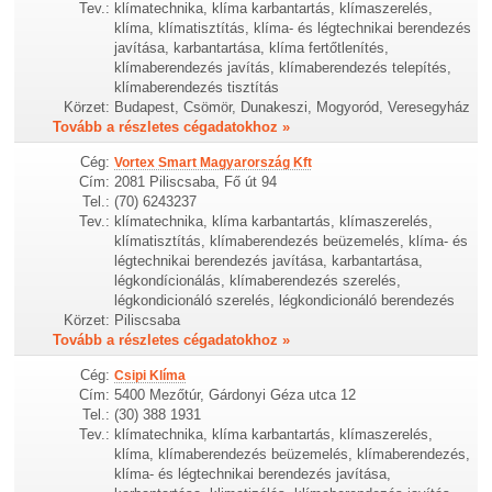
Tev.:
klímatechnika, klíma karbantartás, klímaszerelés,
klíma, klímatisztítás, klíma- és légtechnikai berendezés
javítása, karbantartása, klíma fertőtlenítés,
klímaberendezés javítás, klímaberendezés telepítés,
klímaberendezés tisztítás
Körzet:
Budapest, Csömör, Dunakeszi, Mogyoród, Veresegyház
Tovább a részletes cégadatokhoz »
Cég:
Vortex Smart Magyarország Kft
Cím:
2081 Piliscsaba, Fő út 94
Tel.:
(70) 6243237
Tev.:
klímatechnika, klíma karbantartás, klímaszerelés,
klímatisztítás, klímaberendezés beüzemelés, klíma- és
légtechnikai berendezés javítása, karbantartása,
légkondícionálás, klímaberendezés szerelés,
légkondicionáló szerelés, légkondicionáló berendezés
Körzet:
Piliscsaba
Tovább a részletes cégadatokhoz »
Cég:
Csipi Klíma
Cím:
5400 Mezőtúr, Gárdonyi Géza utca 12
Tel.:
(30) 388 1931
Tev.:
klímatechnika, klíma karbantartás, klímaszerelés,
klíma, klímaberendezés beüzemelés, klímaberendezés,
klíma- és légtechnikai berendezés javítása,