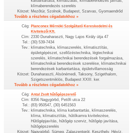
karbantartása, klimatizálás, klímaberendezés javítás,
klímaberendezés szerelés
Körzet:
Mezőtúr, Szolnok, Budapest, Szarvas, Gyomaendrőd
Tovább a részletes cégadatokhoz »
Cég:
Planconex Mérnöki Szolgáltató Kereskedelmi és
Kivitelezői Kft.
Cím:
2330 Dunaharaszti, Nagy Lajos Király útja 47
Tel.:
(30) 539-7434
Tev.:
klímatechnika, klímaszerelés, klímatisztítás,
épületgépészet, szellőzéstechnika, légtechnikai
szerelés, klímatechnikai berendezések forgalmazása,
klímatechnikai berendezések szerelése, klímatechnikai
berendezések karbantartása, épületvillamosság
Körzet:
Dunaharaszti, Alsónémedi, Taksony, Szigethalom,
Szigetszentmiklós, Budapest XXIII. ker.
Tovább a részletes cégadatokhoz »
Cég:
Antal Zsolt hűtőgépszerelő
Cím:
8356 Nagygörbő, Petőfi utca 22
Tel.:
(83) 950547, (30) 6451563
Tev.:
klímatechnika, klíma karbantartás, klímaszerelés,
klíma, klímatisztítás, hűtőkamra kivitelezése,
Hűtőgépjavítás, hűtőgép szerviz, hűtőgép javítása,
hűtőgépszerelés
Körzet:
Nagygörbő, Sümeg, Zalaszentgrót, Keszthely, Hévíz,