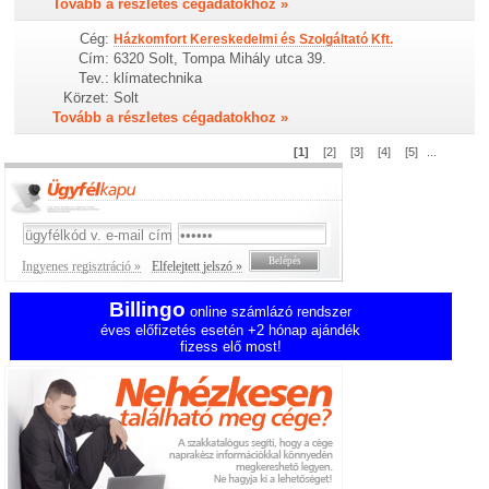
Tovább a részletes cégadatokhoz »
Cég:
Házkomfort Kereskedelmi és Szolgáltató Kft.
Cím:
6320 Solt, Tompa Mihály utca 39.
Tev.:
klímatechnika
Körzet:
Solt
Tovább a részletes cégadatokhoz »
[1]
[2]
[3]
[4]
[5]
...
Ingyenes regisztráció »
Elfelejtett jelszó »
Billingo
online számlázó rendszer
éves előfizetés esetén +2 hónap ajándék
fizess elő most!