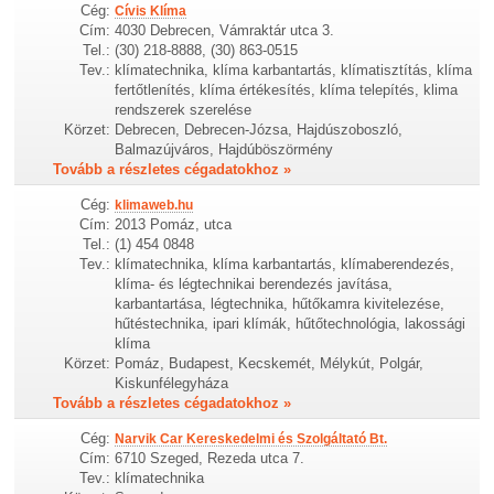
Cég:
Cívis Klíma
Cím:
4030 Debrecen, Vámraktár utca 3.
Tel.:
(30) 218-8888, (30) 863-0515
Tev.:
klímatechnika, klíma karbantartás, klímatisztítás, klíma
fertőtlenítés, klíma értékesítés, klíma telepítés, klima
rendszerek szerelése
Körzet:
Debrecen, Debrecen-Józsa, Hajdúszoboszló,
Balmazújváros, Hajdúböszörmény
Tovább a részletes cégadatokhoz »
Cég:
klimaweb.hu
Cím:
2013 Pomáz, utca
Tel.:
(1) 454 0848
Tev.:
klímatechnika, klíma karbantartás, klímaberendezés,
klíma- és légtechnikai berendezés javítása,
karbantartása, légtechnika, hűtőkamra kivitelezése,
hűtéstechnika, ipari klímák, hűtőtechnológia, lakossági
klíma
Körzet:
Pomáz, Budapest, Kecskemét, Mélykút, Polgár,
Kiskunfélegyháza
Tovább a részletes cégadatokhoz »
Cég:
Narvik Car Kereskedelmi és Szolgáltató Bt.
Cím:
6710 Szeged, Rezeda utca 7.
Tev.:
klímatechnika