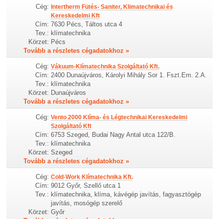
Cég:
Intertherm Fütés- Saniter, Klimatechnikai és
Kereskedelmi Kft
Cím:
7630 Pécs, Táltos utca 4
Tev.:
klímatechnika
Körzet:
Pécs
Tovább a részletes cégadatokhoz »
Cég:
Vákuum-Klímatechnika Szolgáltató Kft.
Cím:
2400 Dunaújváros, Károlyi Mihály Sor 1. Fszt.Em. 2.A.
Tev.:
klímatechnika
Körzet:
Dunaújváros
Tovább a részletes cégadatokhoz »
Cég:
Vento 2000 Klíma- és Légtechnikai Kereskedelmi
Szolgáltató Kft
Cím:
6753 Szeged, Budai Nagy Antal utca 122/B.
Tev.:
klímatechnika
Körzet:
Szeged
Tovább a részletes cégadatokhoz »
Cég:
Cold-Work Klímatechnika Kft.
Cím:
9012 Győr, Szellő utca 1
Tev.:
klímatechnika, klíma, kávégép javítás, fagyasztógép
javítás, mosógép szerelő
Körzet:
Győr