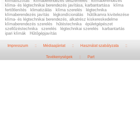
klímatisztítás
klímaberendezés beüzemelés
klímaberendezés
klíma- és légtechnikai berendezés javítása, karbantartása
klíma
fertőtlenítés
klimatizálás
klíma szerelés
légtechnika
klímaberendezés javítás
légkondícionálás
hűtőkamra kivitelezése
klíma- és légtechnikai berendezés, alkatrész kiskereskedelme
klímaberendezés szerelés
hűtéstechnika
épületgépészet
szellőzéstechnika
szerelés
légtechnikai szerelés
karbantartás
ipari klímák
Hűtőgépjavítás
Impresszum
::
Médiaajánlat
::
Használat szabályzata
::
Tevékenységek
::
Part