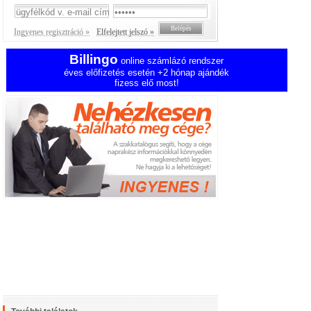
Ingyenes regisztráció »
Elfelejtett jelszó »
Billingo
online számlázó rendszer
éves előfizetés esetén +2 hónap ajándék
fizess elő most!