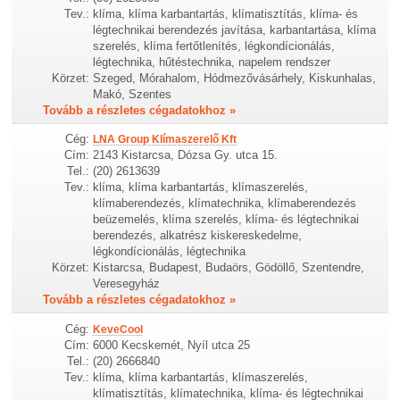
Tev.:
klíma, klíma karbantartás, klímatisztítás, klíma- és
légtechnikai berendezés javítása, karbantartása, klíma
szerelés, klíma fertőtlenítés, légkondícionálás,
légtechnika, hűtéstechnika, napelem rendszer
Körzet:
Szeged, Mórahalom, Hódmezővásárhely, Kiskunhalas,
Makó, Szentes
Tovább a részletes cégadatokhoz »
Cég:
LNA Group Klímaszerelő Kft
Cím:
2143 Kistarcsa, Dózsa Gy. utca 15.
Tel.:
(20) 2613639
Tev.:
klíma, klíma karbantartás, klímaszerelés,
klímaberendezés, klímatechnika, klímaberendezés
beüzemelés, klíma szerelés, klíma- és légtechnikai
berendezés, alkatrész kiskereskedelme,
légkondícionálás, légtechnika
Körzet:
Kistarcsa, Budapest, Budaörs, Gödöllő, Szentendre,
Veresegyház
Tovább a részletes cégadatokhoz »
Cég:
KeveCool
Cím:
6000 Kecskemét, Nyíl utca 25
Tel.:
(20) 2666840
Tev.:
klíma, klíma karbantartás, klímaszerelés,
klímatisztítás, klímatechnika, klíma- és légtechnikai