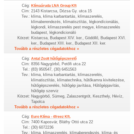
Cég:
Klímaáruda LNA Group Kft
Cím:
2143 Kistarcsa, Dózsa Gy. utca 15
Tev.:
klíma, klíma karbantartás, klímaszerelés,
klímaberendezés, klímatisztítás, légkondícionálás,
légkondi, klímaszerelés pest megye, klímaszerelés
budapest, légkondicionáló
Körzet:
Kistarcsa, Budapest XIV. ker., Gödöllő, Budapest XVI.
ker., Budapest XIII. ker., Budapest XII. ker.
Tovább a részletes cégadatokhoz »
Cég:
Antal Zsolt hűtőgépszerelő
Cím:
8356 Nagygörbő, Petőfi utca 22
Tel.:
(83) 950547, (30) 6451563
Tev.:
klíma, klíma karbantartás, klímaszerelés,
klímatisztítás, klímatechnika, hűtőkamra kivitelezése,
hűtőgépszerelés, hűtőgép javítása, Hűtőgépjavítás,
hűtőgép szerviz
Körzet:
Nagygörbő, Sümeg, Zalaszentgrót, Keszthely, Hévíz,
Tapolca
Tovább a részletes cégadatokhoz »
Cég:
Euro Klíma - 4freez Kft.
Cím:
7400 Kaposvár, Bláthy Ottó utca 22
Tel.:
(30) 6072236
Tev.:
klíma, klímaszerelés, klímaberendezés, klíma- és