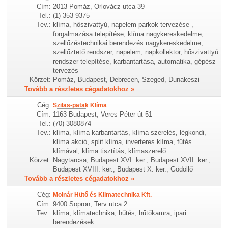
Cím:
2013 Pomáz, Orlovácz utca 39
Tel.:
(1) 353 9375
Tev.:
klíma, hőszivattyú, napelem parkok tervezése ,
forgalmazása telepítése, klíma nagykereskedelme,
szellőzéstechnikai berendezés nagykereskedelme,
szellőztető rendszer, napelem, napkollektor, hőszivattyú
rendszer telepítése, karbantartása, automatika, gépész
tervezés
Körzet:
Pomáz, Budapest, Debrecen, Szeged, Dunakeszi
Tovább a részletes cégadatokhoz »
Cég:
Szilas-patak Klíma
Cím:
1163 Budapest, Veres Péter út 51
Tel.:
(70) 3080874
Tev.:
klíma, klíma karbantartás, klíma szerelés, légkondi,
klíma akció, split klíma, inverteres klíma, fűtés
klímával, klíma tisztítás, klímaszerelő
Körzet:
Nagytarcsa, Budapest XVI. ker., Budapest XVII. ker.,
Budapest XVIII. ker., Budapest X. ker., Gödöllő
Tovább a részletes cégadatokhoz »
Cég:
Molnár Hütő és Klimatechnika Kft.
Cím:
9400 Sopron, Terv utca 2
Tev.:
klíma, klímatechnika, hűtés, hűtőkamra, ipari
berendezések