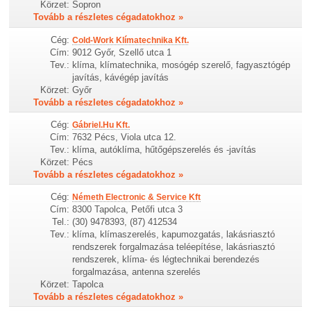
Körzet:
Sopron
Tovább a részletes cégadatokhoz »
Cég:
Cold-Work Klímatechnika Kft.
Cím:
9012 Győr, Szellő utca 1
Tev.:
klíma, klímatechnika, mosógép szerelő, fagyasztógép
javítás, kávégép javítás
Körzet:
Győr
Tovább a részletes cégadatokhoz »
Cég:
Gábriel.Hu Kft.
Cím:
7632 Pécs, Viola utca 12.
Tev.:
klíma, autóklíma, hűtőgépszerelés és -javítás
Körzet:
Pécs
Tovább a részletes cégadatokhoz »
Cég:
Németh Electronic & Service Kft
Cím:
8300 Tapolca, Petőfi utca 3
Tel.:
(30) 9478393, (87) 412534
Tev.:
klíma, klímaszerelés, kapumozgatás, lakásriasztó
rendszerek forgalmazása teléepítése, lakásriasztó
rendszerek, klíma- és légtechnikai berendezés
forgalmazása, antenna szerelés
Körzet:
Tapolca
Tovább a részletes cégadatokhoz »