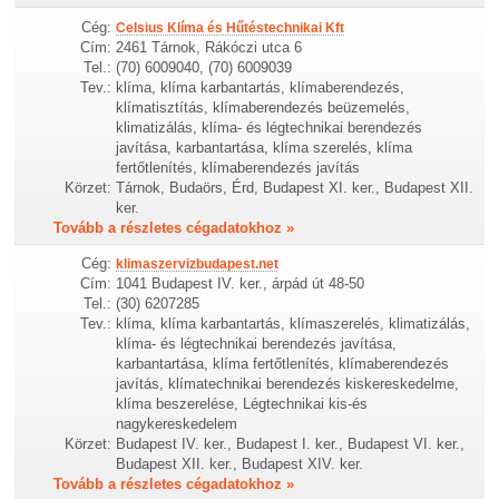
Cég:
Celsius Klíma és Hűtéstechnikai Kft
Cím:
2461 Tárnok, Rákóczi utca 6
Tel.:
(70) 6009040, (70) 6009039
Tev.:
klíma, klíma karbantartás, klímaberendezés,
klímatisztítás, klímaberendezés beüzemelés,
klimatizálás, klíma- és légtechnikai berendezés
javítása, karbantartása, klíma szerelés, klíma
fertőtlenítés, klímaberendezés javítás
Körzet:
Tárnok, Budaörs, Érd, Budapest XI. ker., Budapest XII.
ker.
Tovább a részletes cégadatokhoz »
Cég:
klimaszervizbudapest.net
Cím:
1041 Budapest IV. ker., árpád út 48-50
Tel.:
(30) 6207285
Tev.:
klíma, klíma karbantartás, klímaszerelés, klimatizálás,
klíma- és légtechnikai berendezés javítása,
karbantartása, klíma fertőtlenítés, klímaberendezés
javítás, klímatechnikai berendezés kiskereskedelme,
klíma beszerelése, Légtechnikai kis-és
nagykereskedelem
Körzet:
Budapest IV. ker., Budapest I. ker., Budapest VI. ker.,
Budapest XII. ker., Budapest XIV. ker.
Tovább a részletes cégadatokhoz »