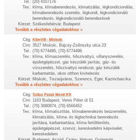
Tel.:
(20) 4107176
Tev.:
klíma, klímaberendezés, klimatizálás, légkondícionálás,
klímaberendezés szerelés, légkondi, légkondicionáló
berendezés, légkondicionáló berendezések
Körzet:
Székesfehérvár, Budapest
Tovább a részletes cégadatokhoz »
Cég:
KlimVill - Miskolc
Cím:
3527 Miskolc, Bajcsy-Zsilinszky utca 23
Tel.:
(70) 6774495, (70) 6774496
Tev.:
klíma, klímaszerelés, hőszivattyú, villanyszerelés,
épületgépészet, gáz készülék javítás, gáz- és
vízszerelés, hőszivattyú rendszer, gáz készülék
karbantartás, okos otthon kivitelezés
Körzet:
Miskolc, Tiszaújváros, Szerencs, Eger, Kazincbarcika
Tovább a részletes cégadatokhoz »
Cég:
Szilas Patak Menti Kft
Cím:
1163 Budapest, Veres Péter út 51
Tel.:
(70) 3080874, (70) 6566452
Tev.:
klíma, klímatisztítás, klímaberendezés beüzemelés,
klimatizálás, klíma- és légtechnikai berendezés
javítása, karbantartása, klíma fertőtlenítés,
épületgépészet, szerviz, kereskedelmi képviselet,
kereskedelem
Körzet:
Budapest, Aszód, Csány, Hatvan, Gyöngyös