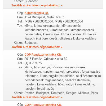
Körzet:
Budapest
Tovább a részletes cégadatokhoz »
Cég:
Klímatechnika Bt.
Cím:
1194 Budapest, Méta utca 31
Tel.:
(+36) +36209341004, (+36) +36209341004
Tev.:
klíma, klíma karbantartás, klímaszerelés,
klímaberendezés, klímatisztítás, klímaberendezés
beüzemelés, klimatizálás, klíma szerelés, klíma- és
légtechnikai berendezés, alkatrész kiskereskedelme
Körzet:
Budapest
Tovább a részletes cégadatokhoz »
Cég:
COP Rendszertechnika Kft.
Cím:
2013 Pomáz, Orlovácz utca 39
Tel.:
(1) 353 9375
Tev.:
klíma, hőszivattyú, hőszivattyús rendszerek
kivitelezése, napelem parkok tervezése , forgalmazása
telepítése, klíma nagykereskedelme, szellőzéstechnikai
berendezések forgalmazása, szellőzéstechnika,
napelem kereskedelme, hőszivattyú kereskedelme,
napelem forgalmazás
Körzet:
Pomáz, Budapest, Debrecen, Szeged, Miskolc, Pécs
Tovább a részletes cégadatokhoz »
Cég:
COP Rendszertechnika Kft.