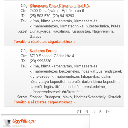
Cég:
Klímacomp Plusz Klímatechnikai Kft.
Cím:
2400 Dunaújváros, Építők utca 6
Tel.:
(25) 503 570, (20) 9419293
Tev.:
klíma, klíma karbantartás, klímaszerelés,
klímaberendezés, klímatechnika, hűtéstechnika, hűtés
Körzet:
Dunaújváros, Rácalmás, Kisapostag, Nagyvenyim,
Baracs
Tovább a részletes cégadatokhoz »
Cég:
Szekeres Ferenc
Cím:
6710 Szeged, Gádor köz 4
Tel.:
(20) 9993336
Tev.:
klíma, klíma karbantartás, klímaszerelés,
klímaberendezés beüzemelés, hőszivattyús rendszerek
kivitelezése, klímaberendezés hibajavítás, daikin
hőszivattyú képesített szerelő, daikin klíma képesített
szerelő, légtisztító berendezés kereskedelme,
klínaberendezések értékesítése
Körzet:
Szeged, Budapest, Makó, Hódmezővásárhely, Kistelek
Tovább a részletes cégadatokhoz »
[1]
[2]
[3]
[4]
[5]
...