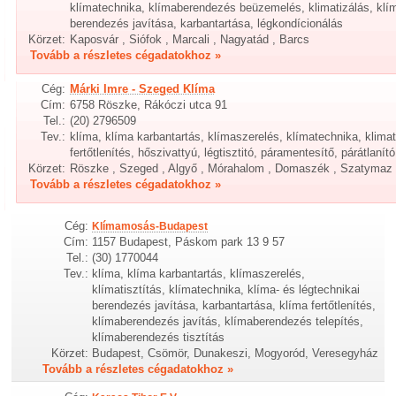
klímatechnika, klímaberendezés beüzemelés, klimatizálás, klím
berendezés javítása, karbantartása, légkondícionálás
Körzet:
Kaposvár , Siófok , Marcali , Nagyatád , Barcs
Tovább a részletes cégadatokhoz »
Cég:
Márki Imre - Szeged Klíma
Cím:
6758 Röszke, Rákóczi utca 91
Tel.:
(20) 2796509
Tev.:
klíma, klíma karbantartás, klímaszerelés, klímatechnika, klimat
fertőtlenítés, hőszivattyú, légtisztitó, páramentesítő, párátlanító
Körzet:
Röszke , Szeged , Algyő , Mórahalom , Domaszék , Szatymaz
Tovább a részletes cégadatokhoz »
Cég:
Klímamosás-Budapest
Cím:
1157 Budapest, Páskom park 13 9 57
Tel.:
(30) 1770044
Tev.:
klíma, klíma karbantartás, klímaszerelés,
klímatisztítás, klímatechnika, klíma- és légtechnikai
berendezés javítása, karbantartása, klíma fertőtlenítés,
klímaberendezés javítás, klímaberendezés telepítés,
klímaberendezés tisztítás
Körzet:
Budapest, Csömör, Dunakeszi, Mogyoród, Veresegyház
Tovább a részletes cégadatokhoz »