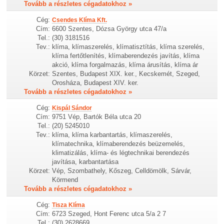
Tovább a részletes cégadatokhoz »
Cég:
Csendes Klíma Kft.
Cím:
6600 Szentes, Dózsa György utca 47/a
Tel.:
(30) 3181516
Tev.:
klíma, klímaszerelés, klímatisztítás, klíma szerelés,
klíma fertőtlenítés, klímaberendezés javítás, klíma
akció, klíma forgalmazás, klíma árusítás, klíma ár
Körzet:
Szentes, Budapest XIX. ker., Kecskemét, Szeged,
Orosháza, Budapest XIV. ker.
Tovább a részletes cégadatokhoz »
Cég:
Kispál Sándor
Cím:
9751 Vép, Bartók Béla utca 20
Tel.:
(20) 5245010
Tev.:
klíma, klíma karbantartás, klímaszerelés,
klímatechnika, klímaberendezés beüzemelés,
klimatizálás, klíma- és légtechnikai berendezés
javítása, karbantartása
Körzet:
Vép, Szombathely, Kőszeg, Celldömölk, Sárvár,
Körmend
Tovább a részletes cégadatokhoz »
Cég:
Tisza Klíma
Cím:
6723 Szeged, Hont Ferenc utca 5/a 2 7
Tel.:
(30) 2628669