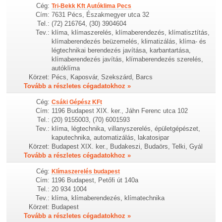
Cég:
Tri-Bekk Kft Autóklima Pecs
Cím:
7631 Pécs, Északmegyer utca 32
Tel.:
(72) 216764, (30) 3904604
Tev.:
klíma, klímaszerelés, klímaberendezés, klímatisztítás,
klímaberendezés beüzemelés, klimatizálás, klíma- és
légtechnikai berendezés javítása, karbantartása,
klímaberendezés javítás, klímaberendezés szerelés,
autóklíma
Körzet:
Pécs, Kaposvár, Szekszárd, Barcs
Tovább a részletes cégadatokhoz »
Cég:
Csáki Gépész KFt
Cím:
1196 Budapest XIX. ker., Jáhn Ferenc utca 102
Tel.:
(20) 9155003, (70) 6001593
Tev.:
klíma, légtechnika, villanyszerelés, épületgépészet,
kaputechnika, automatizálás, lakatosipar
Körzet:
Budapest XIX. ker., Budakeszi, Budaörs, Telki, Gyál
Tovább a részletes cégadatokhoz »
Cég:
Klímaszerelés budapest
Cím:
1196 Budapest, Petőfi út 140a
Tel.:
20 934 1004
Tev.:
klíma, klímaberendezés, klímatechnika
Körzet:
Budapest
Tovább a részletes cégadatokhoz »