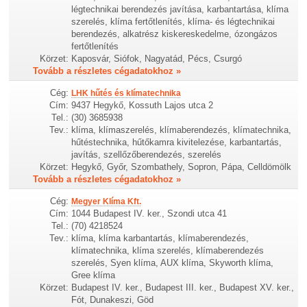
légtechnikai berendezés javítása, karbantartása, klíma
szerelés, klíma fertőtlenítés, klíma- és légtechnikai
berendezés, alkatrész kiskereskedelme, ózongázos
fertőtlenítés
Körzet:
Kaposvár, Siófok, Nagyatád, Pécs, Csurgó
Tovább a részletes cégadatokhoz »
Cég:
LHK hűtés és klímatechnika
Cím:
9437 Hegykő, Kossuth Lajos utca 2
Tel.:
(30) 3685938
Tev.:
klíma, klímaszerelés, klímaberendezés, klímatechnika,
hűtéstechnika, hűtőkamra kivitelezése, karbantartás,
javítás, szellőzőberendezés, szerelés
Körzet:
Hegykő, Győr, Szombathely, Sopron, Pápa, Celldömölk
Tovább a részletes cégadatokhoz »
Cég:
Megyer Klíma Kft.
Cím:
1044 Budapest IV. ker., Szondi utca 41
Tel.:
(70) 4218524
Tev.:
klíma, klíma karbantartás, klímaberendezés,
klímatechnika, klíma szerelés, klímaberendezés
szerelés, Syen klíma, AUX klíma, Skyworth klíma,
Gree klíma
Körzet:
Budapest IV. ker., Budapest III. ker., Budapest XV. ker.,
Fót, Dunakeszi, Göd