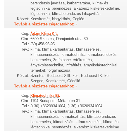
berendezés javítása, karbantartása, klíma- és
légtechnikai berendezés, alkatrész kiskereskedelme,
légtechnika, klímaberendezés hibajavítás
Körzet:
Kecskemét, Nagykőrös, Cegléd
Tovább a részletes cégadatokhoz »
Cég:
Ádám Klíma Kft.
Cím:
6600 Szentes, Damjanich utca 30
Tel.:
(30) 458-96-95
Tev.:
klíma, klíma karbantartás, klímaszerelés,
klímaberendezés, klímatechnika, klímaberendezés
beüzemelés, 3d falpanel értékesítés,
árnyékolástechnika, infrafűtés, árnyékolástechnikai
termékek forgalmazása
Körzet:
Szentes, Budapest XIII. ker., Budapest IX. ker.,
Szeged, Kecskemét, Gödöllő
Tovább a részletes cégadatokhoz »
Cég:
Klímatechnika Bt.
Cím:
1194 Budapest, Méta utca 31
Tel.:
(+36) +36209341004, (+36) +36209341004
Tev.:
klíma, klíma karbantartás, klímaszerelés,
klímaberendezés, klímatisztítás, klímaberendezés
beüzemelés, klimatizálás, klíma szerelés, klíma- és
légtechnikai berendezés, alkatrész kiskereskedelme