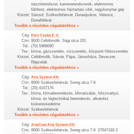
riasztórendszer, kamerarendszerek, elektromos
fűtőtest, elektromos háztartási cikk, nagykonyhai gép
Körzet:
Sárosd, Székesfehérvár, Dunaújváros, Velence,
Dunaföldvár
Tovább a részletes cégadatokhoz »
Cég:
Kiss Csaba E. V.
Cím:
9500 Celldömölk, Sági utca 201
Tel.:
(70) 5988080
Tev.:
klíma, gázszerelés, vízszerelés, központi fűtésszerelés
Körzet:
Celldömölk, Sárvár, Pápa, Jánosháza, Devecser,
Répcelak
Tovább a részletes cégadatokhoz »
Cég:
Aria System Kft.
Cím:
8000 Székesfehérvár, Sereg utca 7-9.
Tel.:
(20) 4107176
Tev.:
klíma, klímaberendezés, klimatizálás, hőszivattyú,
klíma- és légtechnikai berendezés, alkatrész
kiskereskedelme
Körzet:
Székesfehérvár
Tovább a részletes cégadatokhoz »
Cég:
AriaCool-Aria System Kft.
Cím:
8000 Székesfehérvár, Sereg utca 7-9. 27047192-2