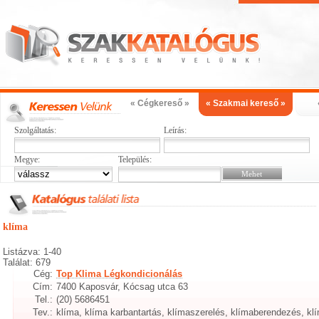
« Cégkereső »
« Szakmai kereső »
Szolgáltatás:
Leírás:
Megye:
Település:
klíma
Listázva: 1-40
Találat: 679
Cég:
Top Klima Légkondicionálás
Cím:
7400 Kaposvár, Kócsag utca 63
Tel.:
(20) 5686451
Tev.:
klíma, klíma karbantartás, klímaszerelés, klímaberendezés, klí