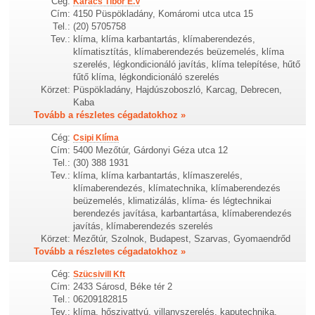
Cég:
Karacs Tibor E.V
Cím:
4150 Püspökladány, Komáromi utca utca 15
Tel.:
(20) 5705758
Tev.:
klíma, klíma karbantartás, klímaberendezés,
klímatisztítás, klímaberendezés beüzemelés, klíma
szerelés, légkondicionáló javítás, klíma telepítése, hűtő
fűtő klíma, légkondicionáló szerelés
Körzet:
Püspökladány, Hajdúszoboszló, Karcag, Debrecen,
Kaba
Tovább a részletes cégadatokhoz »
Cég:
Csipi Klíma
Cím:
5400 Mezőtúr, Gárdonyi Géza utca 12
Tel.:
(30) 388 1931
Tev.:
klíma, klíma karbantartás, klímaszerelés,
klímaberendezés, klímatechnika, klímaberendezés
beüzemelés, klimatizálás, klíma- és légtechnikai
berendezés javítása, karbantartása, klímaberendezés
javítás, klímaberendezés szerelés
Körzet:
Mezőtúr, Szolnok, Budapest, Szarvas, Gyomaendrőd
Tovább a részletes cégadatokhoz »
Cég:
Szücsivill Kft
Cím:
2433 Sárosd, Béke tér 2
Tel.:
06209182815
Tev.:
klíma, hőszivattyú, villanyszerelés, kaputechnika,