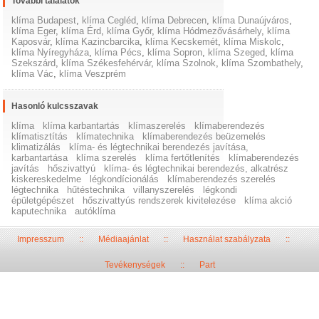
További találatok
klíma Budapest
,
klíma Cegléd
,
klíma Debrecen
,
klíma Dunaújváros
,
klíma Eger
,
klíma Érd
,
klíma Győr
,
klíma Hódmezővásárhely
,
klíma
Kaposvár
,
klíma Kazincbarcika
,
klíma Kecskemét
,
klíma Miskolc
,
klíma Nyíregyháza
,
klíma Pécs
,
klíma Sopron
,
klíma Szeged
,
klíma
Szekszárd
,
klíma Székesfehérvár
,
klíma Szolnok
,
klíma Szombathely
,
klíma Vác
,
klíma Veszprém
Hasonló kulcsszavak
klíma
klíma karbantartás
klímaszerelés
klímaberendezés
klímatisztítás
klímatechnika
klímaberendezés beüzemelés
klimatizálás
klíma- és légtechnikai berendezés javítása,
karbantartása
klíma szerelés
klíma fertőtlenítés
klímaberendezés
javítás
hőszivattyú
klíma- és légtechnikai berendezés, alkatrész
kiskereskedelme
légkondícionálás
klímaberendezés szerelés
légtechnika
hűtéstechnika
villanyszerelés
légkondi
épületgépészet
hőszivattyús rendszerek kivitelezése
klíma akció
kaputechnika
autóklíma
Impresszum
::
Médiaajánlat
::
Használat szabályzata
::
Tevékenységek
::
Part