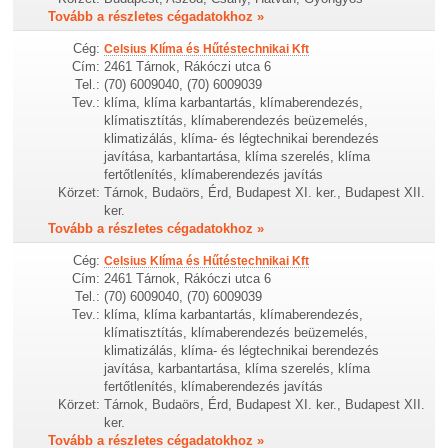
Tovább a részletes cégadatokhoz »
Cég:
Celsius Klíma és Hűtéstechnikai Kft
Cím:
2461 Tárnok, Rákóczi utca 6
Tel.:
(70) 6009040, (70) 6009039
Tev.:
klíma, klíma karbantartás, klímaberendezés,
klímatisztítás, klímaberendezés beüzemelés,
klimatizálás, klíma- és légtechnikai berendezés
javítása, karbantartása, klíma szerelés, klíma
fertőtlenítés, klímaberendezés javítás
Körzet:
Tárnok, Budaörs, Érd, Budapest XI. ker., Budapest XII.
ker.
Tovább a részletes cégadatokhoz »
Cég:
Celsius Klíma és Hűtéstechnikai Kft
Cím:
2461 Tárnok, Rákóczi utca 6
Tel.:
(70) 6009040, (70) 6009039
Tev.:
klíma, klíma karbantartás, klímaberendezés,
klímatisztítás, klímaberendezés beüzemelés,
klimatizálás, klíma- és légtechnikai berendezés
javítása, karbantartása, klíma szerelés, klíma
fertőtlenítés, klímaberendezés javítás
Körzet:
Tárnok, Budaörs, Érd, Budapest XI. ker., Budapest XII.
ker.
Tovább a részletes cégadatokhoz »