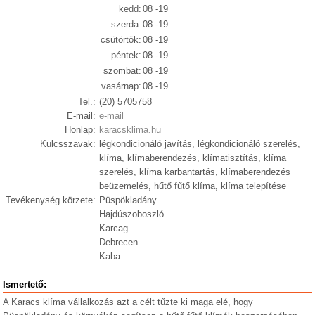
kedd:
08 -19
szerda:
08 -19
csütörtök:
08 -19
péntek:
08 -19
szombat:
08 -19
vasárnap:
08 -19
Tel.:
(20) 5705758
E-mail:
e-mail
Honlap:
karacsklima.hu
Kulcsszavak:
légkondicionáló javítás, légkondicionáló szerelés,
klíma, klímaberendezés, klímatisztítás, klíma
szerelés, klíma karbantartás, klímaberendezés
beüzemelés, hűtő fűtő klíma, klíma telepítése
Tevékenység körzete:
Püspökladány
Hajdúszoboszló
Karcag
Debrecen
Kaba
Ismertető:
A Karacs klíma vállalkozás azt a célt tűzte ki maga elé, hogy