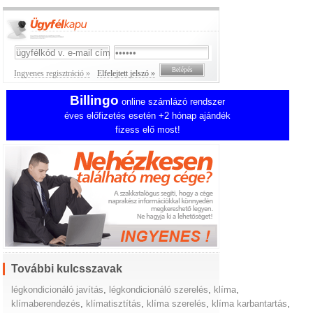
Ingyenes regisztráció »
Elfelejtett jelszó »
Billingo
online számlázó rendszer
éves előfizetés esetén +2 hónap ajándék
fizess elő most!
További kulcsszavak
légkondicionáló javítás
,
légkondicionáló szerelés
,
klíma
,
klímaberendezés
,
klímatisztítás
,
klíma szerelés
,
klíma karbantartás
,