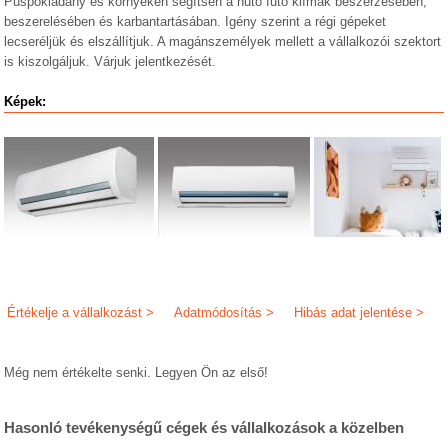
Püspökladány és környékén segítsen a hűtő fűtő klímák beszerzésében,
beszerelésében és karbantartásában. Igény szerint a régi gépeket
lecseréljük és elszállítjuk. A magánszemélyek mellett a vállalkozói szektort
is kiszolgáljuk. Várjuk jelentkezését.
Képek:
Értékelje a vállalkozást >
Adatmódosítás >
Hibás adat jelentése >
Még nem értékelte senki. Legyen Ön az első!
Hasonló tevékenységű cégek és vállalkozások a közelben