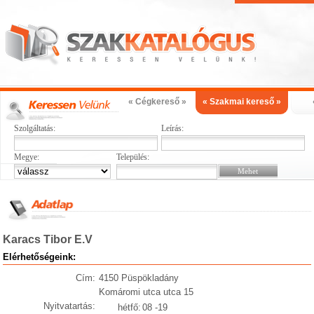
« Cégkereső »
« Szakmai kereső »
Szolgáltatás:
Leírás:
Megye:
Település:
Karacs Tibor E.V
Elérhetőségeink:
Cím:
4150 Püspökladány
Komáromi utca utca 15
Nyitvatartás:
hétfő:
08 -19