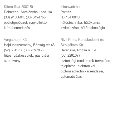
Klíma Star 2002 Bt.
klimaweb.hu
Debrecen, Árvalányhaj utca 1/a
Pomáz
(30) 9430604, (30) 3494766
(1) 454 0848
épületgépészet, napkollektor,
hűtéstechnika, hűtőkamra
klímaberendezés
kivitelezése, hűtőtechnológia
Vargatherm Kft.
Rivil Klíma Kereskedelmi és
Hajdúböszörmény, Bánság tér 43
Szolgáltató Kft.
(52) 561173, (30) 2397858
Derecske, Rózsa u. 19.
fűtés, gázkészülék, gázfűtési
(30) 2291077
szerelvény
biztonsági rendszerek tervezése,
telepítése, elektronikai
biztonságtechnikai rendszer,
automatizálás