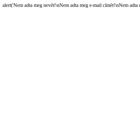
alert('Nem adta meg nevét!\nNem adta meg e-mail címét!\nNem adta m