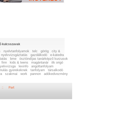
ó kulcsszavak
s
nyelvtanfolyamok
telc
görög
city &
nyelvvizsgáztatás
gazdálkodó
e-katedra
tatás
bme
ösztöndíjas tanárképző kurzusok
finn
kids & teens
magántanár
itk origó
nyelvvizsga
lexinfo
angoltanfolyam
anulás gyerekeknek
tanfolyam
társalkodó
ra
szakmai
work
pannon
adókedvezmény
::
Part