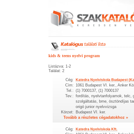
kids & teens nyelvi program
Listázva: 1-2
Találat: 2
Cég:
Katedra Nyelviskola Budapest (Kat
Cím:
1061 Budapest VI. ker., Anker Kö
Tel.:
(1) 7000137, (1) 7000137
Tev.:
fordítás, nyelvtanfolyamok, telc,
szolgáltatás, bme, ösztöndíjas ta
origó junior nyelvvizsga
Körzet:
Budapest VI. ker.
Tovább a részletes cégadatokhoz »
Cég:
Katedra Nyelviskola Kft.