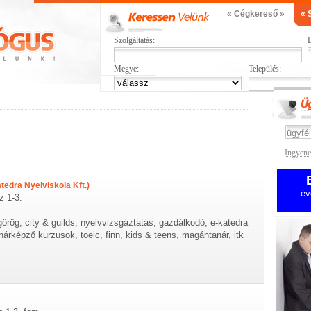
« Cégkereső »
« 
Szolgáltatás:
L
Megye:
Település:
Ingyenes
edra Nyelviskola Kft.)
év
z 1-3.
 görög, city & guilds, nyelvvizsgáztatás, gazdálkodó, e-katedra
nárképző kurzusok, toeic, finn, kids & teens, magántanár, itk