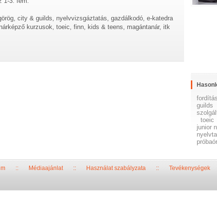
z 1-3. fem.
 görög, city & guilds, nyelvvizsgáztatás, gazdálkodó, e-katedra
nárképző kurzusok, toeic, finn, kids & teens, magántanár, itk
Hasonl
fordítá
guilds
szolgál
toeic
junior 
nyelvt
próbaó
um
::
Médiaajánlat
::
Használat szabályzata
::
Tevékenységek