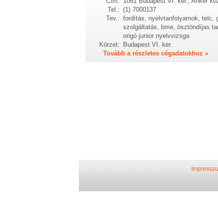
Cím:
1061 Budapest VI. ker., Anker kö
Tel.:
(1) 7000137
Tev.:
fordítás, nyelvtanfolyamok, telc,
szolgáltatás, bme, ösztöndíjas ta
origó junior nyelvvizsga
Körzet:
Budapest VI. ker.
Tovább a részletes cégadatokhoz »
Impressz