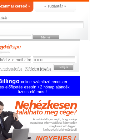
Szakmai kereső »
« Tudástár »
eírás:
 regisztráció »
Elfelejtett jelszó »
Billingo
online számlázó rendszer
es előfizetés esetén +2 hónap ajándék
fizess elő most!