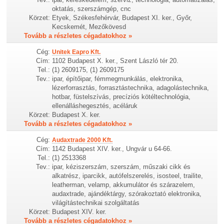
oktatás, szerszámgép, cnc
Körzet:
Etyek, Székesfehérvár, Budapest XI. ker., Győr,
Kecskemét, Mezőkövesd
Tovább a részletes cégadatokhoz »
Cég:
Unitek Eapro Kft.
Cím:
1102 Budapest X. ker., Szent László tér 20.
Tel.:
(1) 2609175, (1) 2609175
Tev.:
ipar, építőipar, fémmegmunkálás, elektronika,
lézerforrasztás, forrasztástechnika, adagolástechnika,
hotbar, füstelszívás, precíziós kötéltechnológia,
ellenálláshegesztés, acéláruk
Körzet:
Budapest X. ker.
Tovább a részletes cégadatokhoz »
Cég:
Audaxtrade 2000 Kft.
Cím:
1142 Budapest XIV. ker., Ungvár u 64-66.
Tel.:
(1) 2513368
Tev.:
ipar, kéziszerszám, szerszám, műszaki cikk és
alkatrész, iparcikk, autófelszerelés, isosteel, trailite,
leatherman, velamp, akkumulátor és szárazelem,
audaxtrade, ajándéktárgy, szórakoztató elektronika,
világítástechnikai szolgáltatás
Körzet:
Budapest XIV. ker.
Tovább a részletes cégadatokhoz »