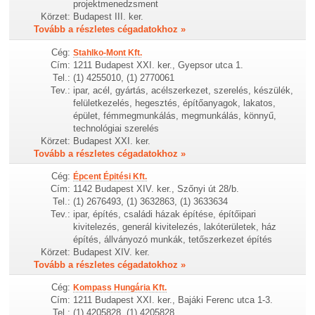
projektmenedzsment
Körzet:
Budapest III. ker.
Tovább a részletes cégadatokhoz »
Cég:
Stahlko-Mont Kft.
Cím:
1211 Budapest XXI. ker., Gyepsor utca 1.
Tel.:
(1) 4255010, (1) 2770061
Tev.:
ipar, acél, gyártás, acélszerkezet, szerelés, készülék,
felületkezelés, hegesztés, építőanyagok, lakatos,
épület, fémmegmunkálás, megmunkálás, könnyű,
technológiai szerelés
Körzet:
Budapest XXI. ker.
Tovább a részletes cégadatokhoz »
Cég:
Épcent Épitési Kft.
Cím:
1142 Budapest XIV. ker., Szőnyi út 28/b.
Tel.:
(1) 2676493, (1) 3632863, (1) 3633634
Tev.:
ipar, építés, családi házak építése, építőipari
kivitelezés, generál kivitelezés, lakóterületek, ház
építés, állványozó munkák, tetőszerkezet építés
Körzet:
Budapest XIV. ker.
Tovább a részletes cégadatokhoz »
Cég:
Kompass Hungária Kft.
Cím:
1211 Budapest XXI. ker., Bajáki Ferenc utca 1-3.
Tel.:
(1) 4205828, (1) 4205828