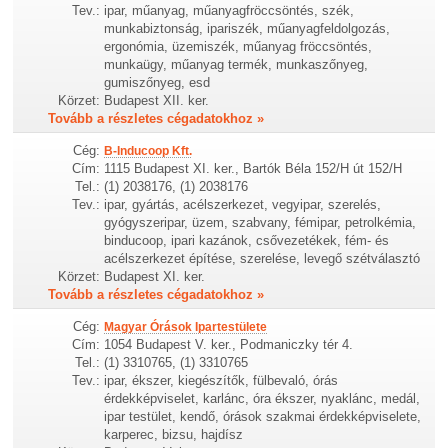
Tev.:
ipar, műanyag, műanyagfröccsöntés, szék,
munkabiztonság, ipariszék, műanyagfeldolgozás,
ergonómia, üzemiszék, műanyag fröccsöntés,
munkaügy, műanyag termék, munkaszőnyeg,
gumiszőnyeg, esd
Körzet:
Budapest XII. ker.
Tovább a részletes cégadatokhoz »
Cég:
B-Inducoop Kft.
Cím:
1115 Budapest XI. ker., Bartók Béla 152/H út 152/H
Tel.:
(1) 2038176, (1) 2038176
Tev.:
ipar, gyártás, acélszerkezet, vegyipar, szerelés,
gyógyszeripar, üzem, szabvany, fémipar, petrolkémia,
binducoop, ipari kazánok, csővezetékek, fém- és
acélszerkezet építése, szerelése, levegő szétválasztó
Körzet:
Budapest XI. ker.
Tovább a részletes cégadatokhoz »
Cég:
Magyar Órások Ipartestülete
Cím:
1054 Budapest V. ker., Podmaniczky tér 4.
Tel.:
(1) 3310765, (1) 3310765
Tev.:
ipar, ékszer, kiegészítők, fülbevaló, órás
érdekképviselet, karlánc, óra ékszer, nyaklánc, medál,
ipar testület, kendő, órások szakmai érdekképviselete,
karperec, bizsu, hajdísz