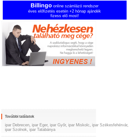
Billingo
online számlázó rendszer
éves előfizetés esetén +2 hónap ajándék
fizess elő most!
További találatok
ipar Debrecen
,
ipar Eger
,
ipar Győr
,
ipar Miskolc
,
ipar Székesfehérvár
,
ipar Szolnok
,
ipar Tatabánya