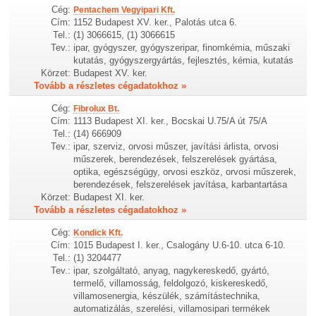
Cég:
Pentachem Vegyipari Kft.
Cím:
1152 Budapest XV. ker., Palotás utca 6.
Tel.:
(1) 3066615, (1) 3066615
Tev.:
ipar, gyógyszer, gyógyszeripar, finomkémia, műszaki
kutatás, gyógyszergyártás, fejlesztés, kémia, kutatás
Körzet:
Budapest XV. ker.
Tovább a részletes cégadatokhoz »
Cég:
Fibrolux Bt.
Cím:
1113 Budapest XI. ker., Bocskai U.75/A út 75/A
Tel.:
(14) 666909
Tev.:
ipar, szerviz, orvosi műszer, javítási árlista, orvosi
műszerek, berendezések, felszerelések gyártása,
optika, egészségügy, orvosi eszköz, orvosi műszerek,
berendezések, felszerelések javítása, karbantartása
Körzet:
Budapest XI. ker.
Tovább a részletes cégadatokhoz »
Cég:
Kondick Kft.
Cím:
1015 Budapest I. ker., Csalogány U.6-10. utca 6-10.
Tel.:
(1) 3204477
Tev.:
ipar, szolgáltató, anyag, nagykereskedő, gyártó,
termelő, villamosság, feldolgozó, kiskereskedő,
villamosenergia, készülék, számítástechnika,
automatizálás, szerelési, villamosipari termékek