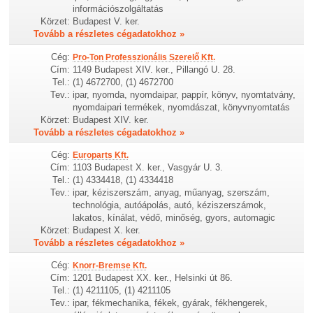
információszolgáltatás
Körzet:
Budapest V. ker.
Tovább a részletes cégadatokhoz »
Cég:
Pro-Ton Professzionális Szerelő Kft.
Cím:
1149 Budapest XIV. ker., Pillangó U. 28.
Tel.:
(1) 4672700, (1) 4672700
Tev.:
ipar, nyomda, nyomdaipar, pappír, könyv, nyomtatvány,
nyomdaipari termékek, nyomdászat, könyvnyomtatás
Körzet:
Budapest XIV. ker.
Tovább a részletes cégadatokhoz »
Cég:
Europarts Kft.
Cím:
1103 Budapest X. ker., Vasgyár U. 3.
Tel.:
(1) 4334418, (1) 4334418
Tev.:
ipar, kéziszerszám, anyag, műanyag, szerszám,
technológia, autóápolás, autó, kéziszerszámok,
lakatos, kínálat, védő, minőség, gyors, automagic
Körzet:
Budapest X. ker.
Tovább a részletes cégadatokhoz »
Cég:
Knorr-Bremse Kft.
Cím:
1201 Budapest XX. ker., Helsinki út 86.
Tel.:
(1) 4211105, (1) 4211105
Tev.:
ipar, fékmechanika, fékek, gyárak, fékhengerek,