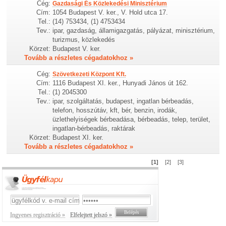
Cég:
Gazdasági És Közlekedési Minisztérium
Cím:
1054 Budapest V. ker., V. Hold utca 17.
Tel.:
(14) 753434, (1) 4753434
Tev.:
ipar, gazdaság, államigazgatás, pályázat, minisztérium,
turizmus, közlekedés
Körzet:
Budapest V. ker.
Tovább a részletes cégadatokhoz »
Cég:
Szövetkezeti Központ Kft.
Cím:
1116 Budapest XI. ker., Hunyadi János út 162.
Tel.:
(1) 2045300
Tev.:
ipar, szolgáltatás, budapest, ingatlan bérbeadás,
telefon, hosszútáv, kft, bér, benzin, irodák,
üzlethelyiségek bérbeadása, bérbeadás, telep, terület,
ingatlan-bérbeadás, raktárak
Körzet:
Budapest XI. ker.
Tovább a részletes cégadatokhoz »
[1]
[2]
[3]
Ingyenes regisztráció »
Elfelejtett jelszó »