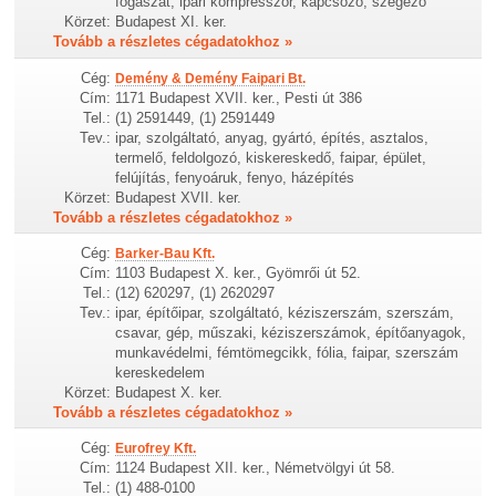
fogászat, ipari kompresszor, kapcsozó, szegező
Körzet:
Budapest XI. ker.
Tovább a részletes cégadatokhoz »
Cég:
Demény & Demény Faipari Bt.
Cím:
1171 Budapest XVII. ker., Pesti út 386
Tel.:
(1) 2591449, (1) 2591449
Tev.:
ipar, szolgáltató, anyag, gyártó, építés, asztalos,
termelő, feldolgozó, kiskereskedő, faipar, épület,
felújítás, fenyoáruk, fenyo, házépítés
Körzet:
Budapest XVII. ker.
Tovább a részletes cégadatokhoz »
Cég:
Barker-Bau Kft.
Cím:
1103 Budapest X. ker., Gyömrői út 52.
Tel.:
(12) 620297, (1) 2620297
Tev.:
ipar, építőipar, szolgáltató, kéziszerszám, szerszám,
csavar, gép, műszaki, kéziszerszámok, építőanyagok,
munkavédelmi, fémtömegcikk, fólia, faipar, szerszám
kereskedelem
Körzet:
Budapest X. ker.
Tovább a részletes cégadatokhoz »
Cég:
Eurofrey Kft.
Cím:
1124 Budapest XII. ker., Németvölgyi út 58.
Tel.:
(1) 488-0100