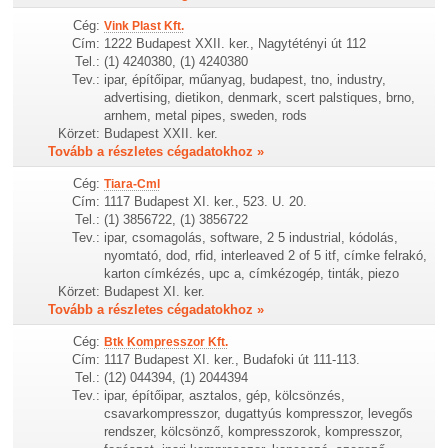
Cég:
Vink Plast Kft.
Cím:
1222 Budapest XXII. ker., Nagytétényi út 112
Tel.:
(1) 4240380, (1) 4240380
Tev.:
ipar, építőipar, műanyag, budapest, tno, industry,
advertising, dietikon, denmark, scert palstiques, brno,
arnhem, metal pipes, sweden, rods
Körzet:
Budapest XXII. ker.
Tovább a részletes cégadatokhoz »
Cég:
Tiara-Cml
Cím:
1117 Budapest XI. ker., 523. U. 20.
Tel.:
(1) 3856722, (1) 3856722
Tev.:
ipar, csomagolás, software, 2 5 industrial, kódolás,
nyomtató, dod, rfid, interleaved 2 of 5 itf, címke felrakó,
karton címkézés, upc a, címkézogép, tinták, piezo
Körzet:
Budapest XI. ker.
Tovább a részletes cégadatokhoz »
Cég:
Btk Kompresszor Kft.
Cím:
1117 Budapest XI. ker., Budafoki út 111-113.
Tel.:
(12) 044394, (1) 2044394
Tev.:
ipar, építőipar, asztalos, gép, kölcsönzés,
csavarkompresszor, dugattyús kompresszor, levegős
rendszer, kölcsönző, kompresszorok, kompresszor,