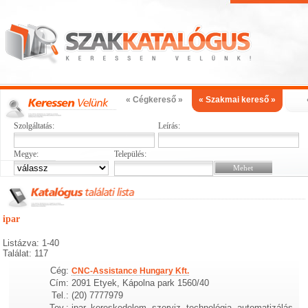
« Cégkereső »
« Szakmai kereső »
Szolgáltatás:
Leírás:
Megye:
Település:
ipar
Listázva: 1-40
Találat: 117
Cég:
CNC-Assistance Hungary Kft.
Cím:
2091 Etyek, Kápolna park 1560/40
Tel.:
(20) 7777979
Tev.:
ipar, kereskedelem, szerviz, technológia, automatizálás,