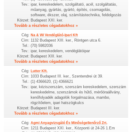
Tev.:
ipar, kereskedelem, szolgáltató, acél, szolgáltatás,
műanyag, gyártás, gyártó, építés, csomagolás,
software, ékszer, olaj, számítástechnika, feldolgozás
Körzet:
Budapest XXI. ker.
Tovább a részletes cégadatokhoz »
Cég:
Na & Wi Vendéglátó-Ipari Kft
Cím:
1132 Budapest XIII. ker., Röntgen utca 6.
Tel.:
(70) 5982036
Tev.:
ipar, kereskedelem, vendéglátóipar
Körzet:
Budapest XIII. ker.
Tovább a részletes cégadatokhoz »
Cég:
Lutter Kft.
Cím:
1033 Budapest III. ker., Szentendrei út 39.
Tel.:
(1) 4366620, (1) 4366621
Tev.:
ipar, kéziszerszám, szerszám kereskedelem, szerszám
kereskedelme, szerszámok és hűtő, mérőóraállvány,
kenőfolyadék adagolók forgalmazása, mambo,
rögzítőelem, ipari hatszögkulcs
Körzet:
Budapest III. ker.
Tovább a részletes cégadatokhoz »
Cég:
Agmi Anyagvizsgáló És Minőségellenőrző Zrt.
Cím:
1211 Budapest XXI. ker., Központi út 24-26 1.Em