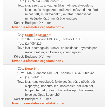
Tel.:
(1) 2768945, (30) 9922316
Tev.:
ipar, szerviz, anyag, gyártás, környezetvédelem,
kölcsönzés, hegesztés, műszaki, műszaki szakértés,
minősített, munkavédelmi, oktatás, tanácsadás,
minőségellenőrző, minőségellenőrzés
Körzet:
Budapest XXI. ker.
Tovább a részletes cégadatokhoz »
Cég:
Grafit És Kiado Kft
Cím:
1161 Budapest XVI. ker., Thököly U 105
Tel.:
(1) 4054216
Tev.:
ipar, csomagolás, könyv- és lapkiadás, nyomdaipar,
reklámgrafika, árukezelés, -csomagolás
Körzet:
Budapest XVI. ker.
Tovább a részletes cégadatokhoz »
Cég:
Dorax Kft.
Cím:
1134 Budapest XIII. ker., Kassák L.U.42. utca 42
Tel.:
(1) 3541418
Tev.:
ipar, nagykereskedő, feldolgozás, bőr, cipőbőr, bőr
alapanyag, bőr autóülés, bőrkészlet, bőr ülőbútor,
bőripari termék, bőráru, bőr autókárpit, bőrtermék,
feldolgozóipar, kecskebőr
Körzet:
Budapest XIII. ker.
Tovább a részletes cégadatokhoz »