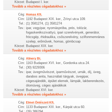
Körzet:
Budapest I. ker.
Tovább a részletes cégadatokhoz »
Cég:
Homas Kft.
Cím:
1192 Budapest XIX. ker., Zrínyi utca 109.
Tel.:
(1) 3581274, (1) 3581274
Tev.:
ipar, vegyipar, nyomáspróba, prés, tolózár,
fogaskerékszivattyú, ipari szerelvények, generátor,
fröcsgép, rhidraulika, csőszerelvény, szilfonmemrános
szelep, erőművek, homas, gömbcsap
Körzet:
Budapest XIX. ker.
Tovább a részletes cégadatokhoz »
Cég:
Alinery Bt.
Cím:
1163 Budapest XVI. ker., Gordonka utca 24.
Tel.:
(30) 9229306
Tev.:
ipar, üvegművészet, iparművészet, urnák, díj, üveg,
darabos anita, használati tárgyak, üvegipar,
cégesajándék, épület elemek, lámpák, lakberendezés,
ólomüveg, céges ajándékok
Körzet:
Budapest XVI. ker.
Tovább a részletes cégadatokhoz »
Cég:
Elmet Öntészeti Kft.
Cím:
1133 Budapest XIII. ker., Kárpát utca 60.
Tel.:
(26) 386294