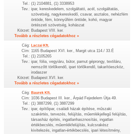
Tel.:
(1) 2104881, (1) 3338953
Tev.:
ipar, kereskedelem, szolgáltató, acél, szolgáltatás,
szövetség, nagykereskedő, csavar, asztalos, nehézfém
öntöde, fém, könnyűfém öntöde, kohó, magyar
öntészeti szövetség, kohászat
Körzet:
Budapest VIII. ker.
Tovább a részletes cégadatokhoz »
Cég:
Laczai Kft.
Cím:
1165 Budapest XVI. ker., Margit utca 114./ 33.É
Tel.:
(1) 2105265
Tev.:
ipar, fólia, vegyiáru, bútor, pamut géprongy, textiláru,
nemszőtt törlőkendő, ipari törlőkendő, takarítóeszköz,
irodaszer
Körzet:
Budapest XVI. ker.
Tovább a részletes cégadatokhoz »
Cég:
Baurek Kft.
Cím:
1036 Budapest III. ker., Árpád Fejedelem Útja 49.
Tel.:
(1) 3887299, (1) 3887299
Tev.:
ipar, építőipar, családi házak építése, műszaki
szakértés, tervezés, felújítás, műemlékjellegű felújítás,
társasház építés, ingatlanhasznosítás, ingatlan
értékbecslés, műemlékfelújítás, kulcsrakész
kivitelezés, ingatlan-értékbecslés, ipari létesítmény,