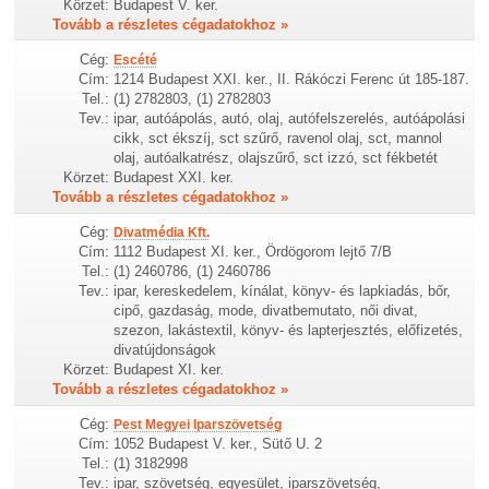
Körzet:
Budapest V. ker.
Tovább a részletes cégadatokhoz »
Cég:
Escété
Cím:
1214 Budapest XXI. ker., II. Rákóczi Ferenc út 185-187.
Tel.:
(1) 2782803, (1) 2782803
Tev.:
ipar, autóápolás, autó, olaj, autófelszerelés, autóápolási
cikk, sct ékszíj, sct szűrő, ravenol olaj, sct, mannol
olaj, autóalkatrész, olajszűrő, sct izzó, sct fékbetét
Körzet:
Budapest XXI. ker.
Tovább a részletes cégadatokhoz »
Cég:
Divatmédia Kft.
Cím:
1112 Budapest XI. ker., Ördögorom lejtő 7/B
Tel.:
(1) 2460786, (1) 2460786
Tev.:
ipar, kereskedelem, kínálat, könyv- és lapkiadás, bőr,
cipő, gazdaság, mode, divatbemutato, női divat,
szezon, lakástextil, könyv- és lapterjesztés, előfizetés,
divatújdonságok
Körzet:
Budapest XI. ker.
Tovább a részletes cégadatokhoz »
Cég:
Pest Megyei Iparszövetség
Cím:
1052 Budapest V. ker., Sütő U. 2
Tel.:
(1) 3182998
Tev.:
ipar, szövetség, egyesület, iparszövetség,