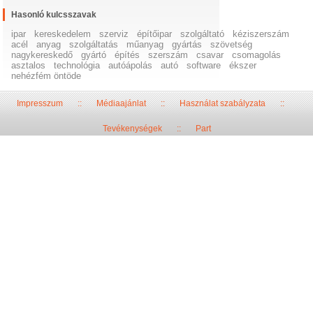
Hasonló kulcsszavak
ipar
kereskedelem
szerviz
építőipar
szolgáltató
kéziszerszám
acél
anyag
szolgáltatás
műanyag
gyártás
szövetség
nagykereskedő
gyártó
építés
szerszám
csavar
csomagolás
asztalos
technológia
autóápolás
autó
software
ékszer
nehézfém öntöde
Impresszum
::
Médiaajánlat
::
Használat szabályzata
::
Tevékenységek
::
Part