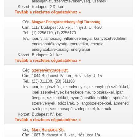
állásajánlat, szervíztevékenység, üzemek
Körzet:
Budapest XX. ker.
Tovább a részletes cégadatokhoz »
Cég:
Magyar Energiahatékonysági Társaság
Cím:
1117 Budapest XI. ker., Irinyi J. U. 4-20.
Tel.:
(1) 2256170, (1) 2256170
Tev.:
ipar, villamosság, villamosenergia, környezetvédelem,
energiahatékonyság, energetika, energia,
energiatakarékosság, energiaipar
Körzet:
Budapest XI. ker.
Tovább a részletes cégadatokhoz »
Cég:
Szerelvénytradei Kft.
Cím:
1044 Budapest IV. ker., Reviczky U. 15.
Tel.:
(23) 311108, (23) 311108
Tev.:
ipar, kiegészítők, szerelvenyek, szennyfogó szűrőkkel,
ipari szerelvények kereskedelme, tolózárakkal, ipari
üvegek, szelepekkel, nyomáscsökkentőkkel, speciális
szerelvények, tolózárak, pillangószelepekkel, átmeneti
szelepek, visszacsapó szelepekkel, karimák
Körzet:
Budapest IV. ker.
Tovább a részletes cégadatokhoz »
Cég:
Mars Hungária Kft.
Cím:
1087 Budapest VIII. ker., Hős utca 1/a.