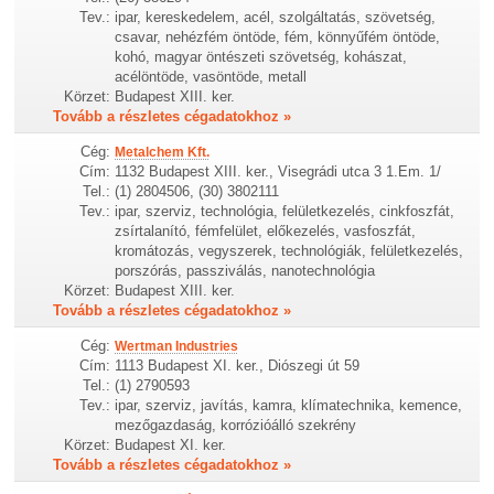
Tev.:
ipar, kereskedelem, acél, szolgáltatás, szövetség,
csavar, nehézfém öntöde, fém, könnyűfém öntöde,
kohó, magyar öntészeti szövetség, kohászat,
acélöntöde, vasöntöde, metall
Körzet:
Budapest XIII. ker.
Tovább a részletes cégadatokhoz »
Cég:
Metalchem Kft.
Cím:
1132 Budapest XIII. ker., Visegrádi utca 3 1.Em. 1/
Tel.:
(1) 2804506, (30) 3802111
Tev.:
ipar, szerviz, technológia, felületkezelés, cinkfoszfát,
zsírtalanító, fémfelület, előkezelés, vasfoszfát,
kromátozás, vegyszerek, technológiák, felületkezelés,
porszórás, passziválás, nanotechnológia
Körzet:
Budapest XIII. ker.
Tovább a részletes cégadatokhoz »
Cég:
Wertman Industries
Cím:
1113 Budapest XI. ker., Diószegi út 59
Tel.:
(1) 2790593
Tev.:
ipar, szerviz, javítás, kamra, klímatechnika, kemence,
mezőgazdaság, korrózióálló szekrény
Körzet:
Budapest XI. ker.
Tovább a részletes cégadatokhoz »