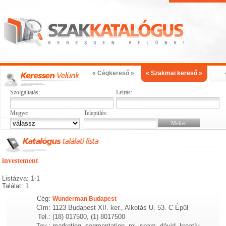
« Cégkereső »
« Szakmai kereső »
Szolgáltatás:
Leírás:
Megye:
Település:
investement
Listázva: 1-1
Találat: 1
Cég:
Wunderman Budapest
Cím:
1123 Budapest XII. ker., Alkotás U. 53. C Épül
Tel.:
(18) 017500, (1) 8017500
Tev.:
marketing, segmentation, roi, spam, dávid, kreatív