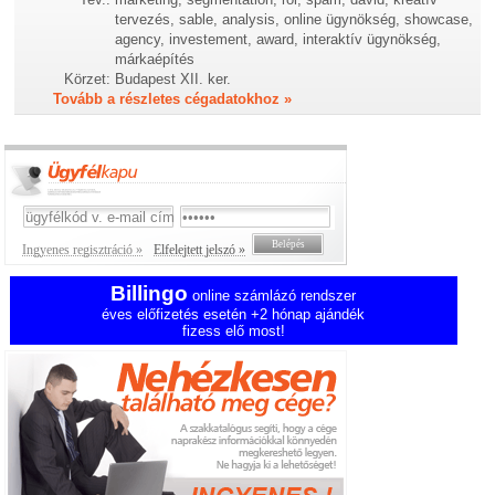
tervezés, sable, analysis, online ügynökség, showcase,
agency, investement, award, interaktív ügynökség,
márkaépítés
Körzet:
Budapest XII. ker.
Tovább a részletes cégadatokhoz »
Ingyenes regisztráció »
Elfelejtett jelszó »
Billingo
online számlázó rendszer
éves előfizetés esetén +2 hónap ajándék
fizess elő most!