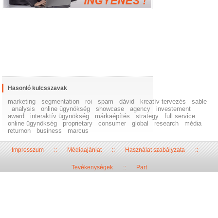
Hasonló kulcsszavak
marketing
segmentation
roi
spam
dávid
kreatív tervezés
sable
analysis
online ügynökség
showcase
agency
investement
award
interaktív ügynökség
márkaépítés
strategy
full service
online ügynökség
proprietary
consumer
global
research
média
returnon
business
marcus
Impresszum
::
Médiaajánlat
::
Használat szabályzata
::
Tevékenységek
::
Part