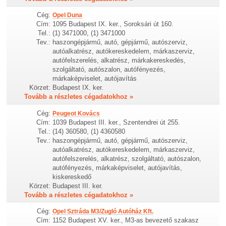
Cég:
Opel Duna
Cím:
1095 Budapest IX. ker., Soroksári út 160.
Tel.:
(1) 3471000, (1) 3471000
Tev.:
haszongépjármű, autó, gépjármű, autószerviz,
autóalkatrész, autókereskedelem, márkaszerviz,
autófelszerelés, alkatrész, márkakereskedés,
szolgáltató, autószalon, autófényezés,
márkaképviselet, autójavítás
Körzet:
Budapest IX. ker.
Tovább a részletes cégadatokhoz »
Cég:
Peugeot Kovács
Cím:
1039 Budapest III. ker., Szentendrei út 255.
Tel.:
(14) 360580, (1) 4360580
Tev.:
haszongépjármű, autó, gépjármű, autószerviz,
autóalkatrész, autókereskedelem, márkaszerviz,
autófelszerelés, alkatrész, szolgáltató, autószalon,
autófényezés, márkaképviselet, autójavítás,
kiskereskedő
Körzet:
Budapest III. ker.
Tovább a részletes cégadatokhoz »
Cég:
Opel Sztráda M3/Zugló Autóház Kft.
Cím:
1152 Budapest XV. ker., M3-as bevezető szakasz