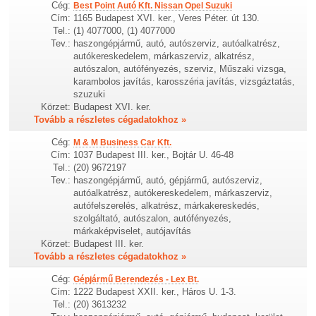
Cég:
Best Point Autó Kft. Nissan Opel Suzuki
Cím:
1165 Budapest XVI. ker., Veres Péter. út 130.
Tel.:
(1) 4077000, (1) 4077000
Tev.:
haszongépjármű, autó, autószerviz, autóalkatrész,
autókereskedelem, márkaszerviz, alkatrész,
autószalon, autófényezés, szerviz, Műszaki vizsga,
karambolos javítás, karosszéria javítás, vizsgáztatás,
szuzuki
Körzet:
Budapest XVI. ker.
Tovább a részletes cégadatokhoz »
Cég:
M & M Business Car Kft.
Cím:
1037 Budapest III. ker., Bojtár U. 46-48
Tel.:
(20) 9672197
Tev.:
haszongépjármű, autó, gépjármű, autószerviz,
autóalkatrész, autókereskedelem, márkaszerviz,
autófelszerelés, alkatrész, márkakereskedés,
szolgáltató, autószalon, autófényezés,
márkaképviselet, autójavítás
Körzet:
Budapest III. ker.
Tovább a részletes cégadatokhoz »
Cég:
Gépjármű Berendezés - Lex Bt.
Cím:
1222 Budapest XXII. ker., Háros U. 1-3.
Tel.:
(20) 3613232