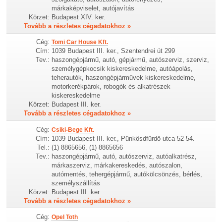
márkaképviselet, autójavítás
Körzet:
Budapest XIV. ker.
Tovább a részletes cégadatokhoz »
Cég:
Tomi Car House Kft.
Cím:
1039 Budapest III. ker., Szentendrei út 299
Tev.:
haszongépjármű, autó, gépjármű, autószerviz, szerviz,
személygépkocsik kiskereskedelme, autóápolás,
teherautók, haszongépjárművek kiskereskedelme,
motorkerékpárok, robogók és alkatrészek
kiskereskedelme
Körzet:
Budapest III. ker.
Tovább a részletes cégadatokhoz »
Cég:
Csiki-Bege Kft.
Cím:
1039 Budapest III. ker., Pünkösdfürdő utca 52-54.
Tel.:
(1) 8865656, (1) 8865656
Tev.:
haszongépjármű, autó, autószerviz, autóalkatrész,
márkaszerviz, márkakereskedés, autószalon,
autómentés, tehergépjármű, autókölcsönzés, bérlés,
személyszállítás
Körzet:
Budapest III. ker.
Tovább a részletes cégadatokhoz »
Cég:
Opel Toth