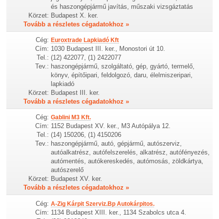
és haszongépjármű javítás, műszaki vizsgáztatás
Körzet:
Budapest X. ker.
Tovább a részletes cégadatokhoz »
Cég:
Euroxtrade Lapkiadó Kft
Cím:
1030 Budapest III. ker., Monostori út 10.
Tel.:
(12) 422077, (1) 2422077
Tev.:
haszongépjármű, szolgáltató, gép, gyártó, termelő,
könyv, építőipari, feldolgozó, daru, élelmiszeripari,
lapkiadó
Körzet:
Budapest III. ker.
Tovább a részletes cégadatokhoz »
Cég:
Gablini M3 Kft.
Cím:
1152 Budapest XV. ker., M3 Autópálya 12.
Tel.:
(14) 150206, (1) 4150206
Tev.:
haszongépjármű, autó, gépjármű, autószerviz,
autóalkatrész, autófelszerelés, alkatrész, autófényezés,
autómentés, autókereskedés, autómosás, zöldkártya,
autószerelő
Körzet:
Budapest XV. ker.
Tovább a részletes cégadatokhoz »
Cég:
A-Zig Kárpit Szerviz.Bp Autokárpitos.
Cím:
1134 Budapest XIII. ker., 1134 Szabolcs utca 4.