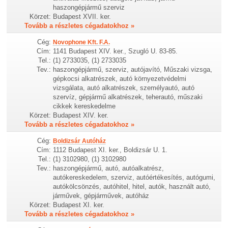
haszongépjármű szerviz
Körzet:
Budapest XVII. ker.
Tovább a részletes cégadatokhoz »
Cég:
Novophone Kft. F.A.
Cím:
1141 Budapest XIV. ker., Szugló U. 83-85.
Tel.:
(1) 2733035, (1) 2733035
Tev.:
haszongépjármű, szerviz, autójavító, Műszaki vizsga,
gépkocsi alkatrészek, autó környezetvédelmi
vizsgálata, autó alkatrészek, személyautó, autó
szervíz, gépjármű alkatrészek, teherautó, műszaki
cikkek kereskedelme
Körzet:
Budapest XIV. ker.
Tovább a részletes cégadatokhoz »
Cég:
Boldizsár Autóház
Cím:
1112 Budapest XI. ker., Boldizsár U. 1.
Tel.:
(1) 3102980, (1) 3102980
Tev.:
haszongépjármű, autó, autóalkatrész,
autókereskedelem, szerviz, autóértékesítés, autógumi,
autókölcsönzés, autóhitel, hitel, autók, használt autó,
járművek, gépjárművek, autóház
Körzet:
Budapest XI. ker.
Tovább a részletes cégadatokhoz »