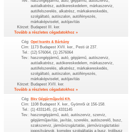
Tev.:
haszongépjármű, autó, gépjármű, autószerviz,
autóalkatrész, autókereskedelem, márkaszerviz,
autófelszerelés, alkatrész, márkakereskedés,
szolgáltató, autószalon, autófényezés,
márkaképviselet, autójavítás
Körzet:
Budapest III. ker.
Tovább a részletes cégadatokhoz »
Cég:
Opel Ivanits & Bárkány
Cím:
1173 Budapest XVII. ker., Pesti út 237.
Tel.:
(12) 576064, (1) 2576064
Tev.:
haszongépjármű, autó, gépjármű, autószerviz,
autóalkatrész, autókereskedelem, márkaszerviz,
autófelszerelés, alkatrész, márkakereskedés,
szolgáltató, autószalon, autófényezés,
márkaképviselet, autójavítás
Körzet:
Budapest XVII. ker.
Tovább a részletes cégadatokhoz »
Cég:
Bkv Gépjárműjavító Kft.
Cím:
1108 Budapest X. ker., Gyömrői út 156-158.
Tel.:
(1) 4331145, (1) 4331145
Tev.:
haszongépjármű, autó, autószerviz, szerviz,
gépjárműjavítás, javítás, szerelés, autószerelő, busz,
szakszerviz, járművizsgáztatás, járművizsgáztatási
jogosítványok, komplex szolgáltatás a busz, trolibusz