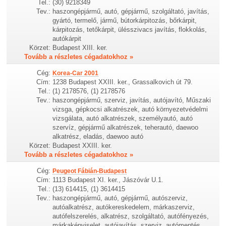
Tel.:
(30) 9218349
Tev.:
haszongépjármű, autó, gépjármű, szolgáltató, javítás,
gyártó, termelő, jármű, bútorkárpitozás, bőrkárpit,
kárpitozás, tetőkárpit, ülésszivacs javítás, flokkolás,
autókárpit
Körzet:
Budapest XIII. ker.
Tovább a részletes cégadatokhoz »
Cég:
Korea-Car 2001
Cím:
1238 Budapest XXIII. ker., Grassalkovich út 79.
Tel.:
(1) 2178576, (1) 2178576
Tev.:
haszongépjármű, szerviz, javítás, autójavító, Műszaki
vizsga, gépkocsi alkatrészek, autó környezetvédelmi
vizsgálata, autó alkatrészek, személyautó, autó
szervíz, gépjármű alkatrészek, teherautó, daewoo
alkatrész, eladás, daewoo autó
Körzet:
Budapest XXIII. ker.
Tovább a részletes cégadatokhoz »
Cég:
Peugeot Fábián-Budapest
Cím:
1113 Budapest XI. ker., Jászóvár U.1.
Tel.:
(13) 614415, (1) 3614415
Tev.:
haszongépjármű, autó, gépjármű, autószerviz,
autóalkatrész, autókereskedelem, márkaszerviz,
autófelszerelés, alkatrész, szolgáltató, autófényezés,
márkaképviselet, autójavítás, szerviz, autómentés