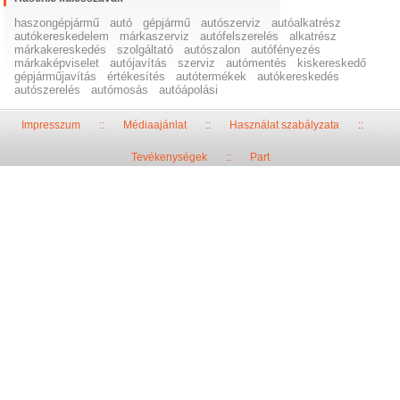
haszongépjármű
autó
gépjármű
autószerviz
autóalkatrész
autókereskedelem
márkaszerviz
autófelszerelés
alkatrész
márkakereskedés
szolgáltató
autószalon
autófényezés
márkaképviselet
autójavítás
szerviz
autómentés
kiskereskedő
gépjárműjavítás
értékesítés
autótermékek
autókereskedés
autószerelés
autómosás
autóápolási
Impresszum
::
Médiaajánlat
::
Használat szabályzata
::
Tevékenységek
::
Part