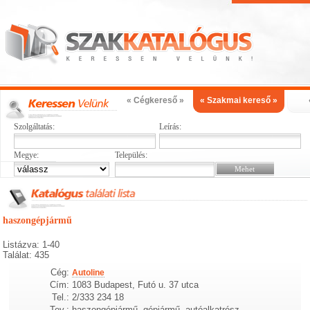
« Cégkereső »
« Szakmai kereső »
Szolgáltatás:
Leírás:
Megye:
Település:
haszongépjármű
Listázva: 1-40
Találat: 435
Cég:
Autoline
Cím:
1083 Budapest, Futó u. 37 utca
Tel.:
2/333 234 18
Tev.:
haszongépjármű, gépjármű, autóalkatrész,