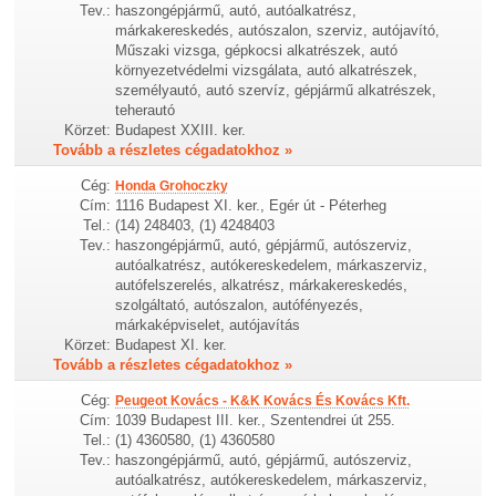
Tev.:
haszongépjármű, autó, autóalkatrész,
márkakereskedés, autószalon, szerviz, autójavító,
Műszaki vizsga, gépkocsi alkatrészek, autó
környezetvédelmi vizsgálata, autó alkatrészek,
személyautó, autó szervíz, gépjármű alkatrészek,
teherautó
Körzet:
Budapest XXIII. ker.
Tovább a részletes cégadatokhoz »
Cég:
Honda Grohoczky
Cím:
1116 Budapest XI. ker., Egér út - Péterheg
Tel.:
(14) 248403, (1) 4248403
Tev.:
haszongépjármű, autó, gépjármű, autószerviz,
autóalkatrész, autókereskedelem, márkaszerviz,
autófelszerelés, alkatrész, márkakereskedés,
szolgáltató, autószalon, autófényezés,
márkaképviselet, autójavítás
Körzet:
Budapest XI. ker.
Tovább a részletes cégadatokhoz »
Cég:
Peugeot Kovács - K&K Kovács És Kovács Kft.
Cím:
1039 Budapest III. ker., Szentendrei út 255.
Tel.:
(1) 4360580, (1) 4360580
Tev.:
haszongépjármű, autó, gépjármű, autószerviz,
autóalkatrész, autókereskedelem, márkaszerviz,