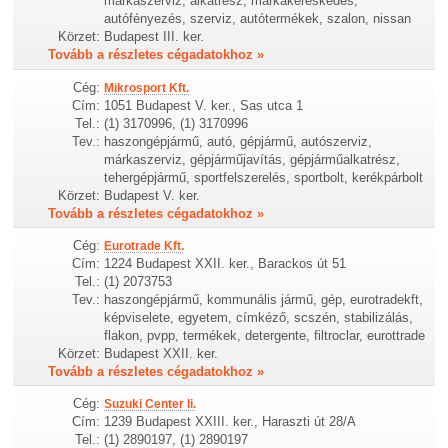
márkaszerviz, alkatrész, márkakereskedés,
autófényezés, szerviz, autótermékek, szalon, nissan
Körzet:
Budapest III. ker.
Tovább a részletes cégadatokhoz »
Cég:
Mikrosport Kft.
Cím:
1051 Budapest V. ker., Sas utca 1
Tel.:
(1) 3170996, (1) 3170996
Tev.:
haszongépjármű, autó, gépjármű, autószerviz,
márkaszerviz, gépjárműjavítás, gépjárműalkatrész,
tehergépjármű, sportfelszerelés, sportbolt, kerékpárbolt
Körzet:
Budapest V. ker.
Tovább a részletes cégadatokhoz »
Cég:
Eurotrade Kft.
Cím:
1224 Budapest XXII. ker., Barackos út 51
Tel.:
(1) 2073753
Tev.:
haszongépjármű, kommunális jármű, gép, eurotradekft,
képviselete, egyetem, címkéző, scszén, stabilizálás,
flakon, pvpp, termékek, detergente, filtroclar, eurottrade
Körzet:
Budapest XXII. ker.
Tovább a részletes cégadatokhoz »
Cég:
Suzuki Center Ii.
Cím:
1239 Budapest XXIII. ker., Haraszti út 28/A
Tel.:
(1) 2890197, (1) 2890197