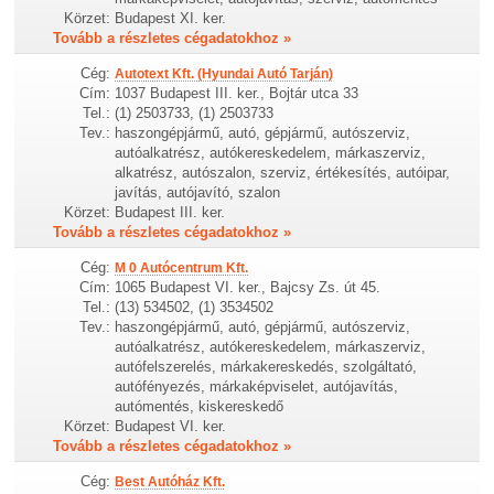
Körzet:
Budapest XI. ker.
Tovább a részletes cégadatokhoz »
Cég:
Autotext Kft. (Hyundai Autó Tarján)
Cím:
1037 Budapest III. ker., Bojtár utca 33
Tel.:
(1) 2503733, (1) 2503733
Tev.:
haszongépjármű, autó, gépjármű, autószerviz,
autóalkatrész, autókereskedelem, márkaszerviz,
alkatrész, autószalon, szerviz, értékesítés, autóipar,
javítás, autójavító, szalon
Körzet:
Budapest III. ker.
Tovább a részletes cégadatokhoz »
Cég:
M 0 Autócentrum Kft.
Cím:
1065 Budapest VI. ker., Bajcsy Zs. út 45.
Tel.:
(13) 534502, (1) 3534502
Tev.:
haszongépjármű, autó, gépjármű, autószerviz,
autóalkatrész, autókereskedelem, márkaszerviz,
autófelszerelés, márkakereskedés, szolgáltató,
autófényezés, márkaképviselet, autójavítás,
autómentés, kiskereskedő
Körzet:
Budapest VI. ker.
Tovább a részletes cégadatokhoz »
Cég:
Best Autóház Kft.