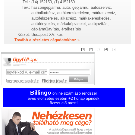
Tel.:
(14) 152150, (1) 4152150
Tev.:
haszongépjármű, autó, gépjármű, autószerviz,
autóalkatrész, autókereskedelem, márkaszerviz,
autófelszerelés, alkatrész, márkakereskedés,
autófényezés, márkaképviselet, autójavítás,
gépjárműjavítás, értékesítés
Körzet:
Budapest XV. ker.
Tovább a részletes cégadatokhoz »
[1]
[2]
[3]
[4]
[5]
...
Ingyenes regisztráció »
Elfelejtett jelszó »
Billingo
online számlázó rendszer
éves előfizetés esetén +2 hónap ajándék
fizess elő most!