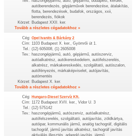
Tev.:
haszongépjármű, autó, gépjármű, budapest, kerület,
autóberendezés, gépjárművek berendezése, átalakítás,
flotta, berendezések, budafok, országos, xxii,
berendezés, fiókok
Körzet:
Budapest XXII. ker.
Tovább a részletes cégadatokhoz »
Cég:
Opel Ivanits & Bárkány 2
Cím:
1103 Budapest X. ker., Gyömrői út 1.
Tel.:
(12) 605008, (1) 2605008
Tev.:
haszongépjármű, autó, gépjármű, autószerviz,
autóalkatrész, autókereskedelem, autófelszerelés,
alkatrész, márkakereskedés, szolgáltató, autószalon,
autófényezés, márkaképviselet, autójavítás,
autómentés
Körzet:
Budapest X. ker.
Tovább a részletes cégadatokhoz »
Cég:
Hungaro-Diesel Szervíz Kft.
Cím:
1172 Budapest XVII. ker., Vidor U. 3
Tel.:
(12) 575142
Tev.:
haszongépjármű, autószerviz, autóalkatrész,
autófelszerelés, szolgáltató, autójavítás, zöldkártya,
autóipar, kommunális jármű, analóg tachográf, digitális
tachográf, jármű javítás alkatrész, tachográf javítás
aktiválás illesztés, adagoló javítás, jármű