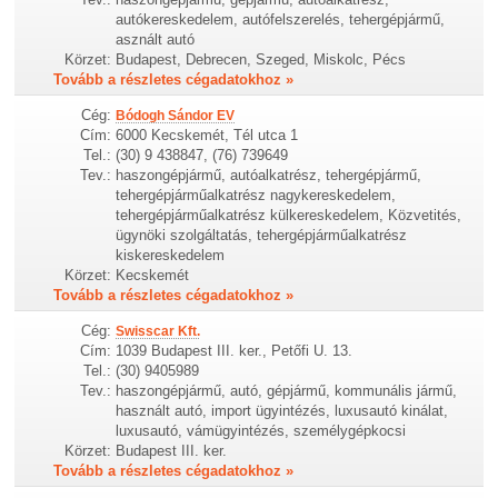
autókereskedelem, autófelszerelés, tehergépjármű,
asznált autó
Körzet:
Budapest, Debrecen, Szeged, Miskolc, Pécs
Tovább a részletes cégadatokhoz »
Cég:
Bódogh Sándor EV
Cím:
6000 Kecskemét, Tél utca 1
Tel.:
(30) 9 438847, (76) 739649
Tev.:
haszongépjármű, autóalkatrész, tehergépjármű,
tehergépjárműalkatrész nagykereskedelem,
tehergépjárműalkatrész külkereskedelem, Közvetités,
ügynöki szolgáltatás, tehergépjárműalkatrész
kiskereskedelem
Körzet:
Kecskemét
Tovább a részletes cégadatokhoz »
Cég:
Swisscar Kft.
Cím:
1039 Budapest III. ker., Petőfi U. 13.
Tel.:
(30) 9405989
Tev.:
haszongépjármű, autó, gépjármű, kommunális jármű,
használt autó, import ügyintézés, luxusautó kinálat,
luxusautó, vámügyintézés, személygépkocsi
Körzet:
Budapest III. ker.
Tovább a részletes cégadatokhoz »