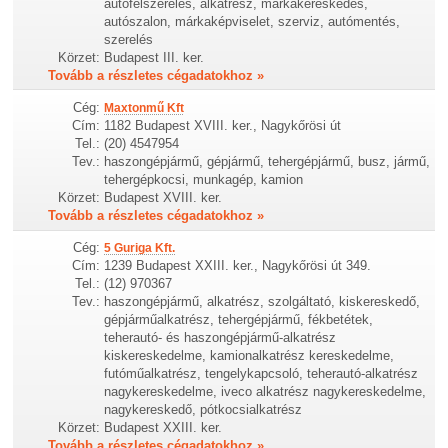
autófelszerelés, alkatrész, márkakereskedés,
autószalon, márkaképviselet, szerviz, autómentés,
szerelés
Körzet:
Budapest III. ker.
Tovább a részletes cégadatokhoz »
Cég:
Maxtonmű Kft
Cím:
1182 Budapest XVIII. ker., Nagykőrösi út
Tel.:
(20) 4547954
Tev.:
haszongépjármű, gépjármű, tehergépjármű, busz, jármű,
tehergépkocsi, munkagép, kamion
Körzet:
Budapest XVIII. ker.
Tovább a részletes cégadatokhoz »
Cég:
5 Guriga Kft.
Cím:
1239 Budapest XXIII. ker., Nagykőrösi út 349.
Tel.:
(12) 970367
Tev.:
haszongépjármű, alkatrész, szolgáltató, kiskereskedő,
gépjárműalkatrész, tehergépjármű, fékbetétek,
teherautó- és haszongépjármű-alkatrész
kiskereskedelme, kamionalkatrész kereskedelme,
futóműalkatrész, tengelykapcsoló, teherautó-alkatrész
nagykereskedelme, iveco alkatrész nagykereskedelme,
nagykereskedő, pótkocsialkatrész
Körzet:
Budapest XXIII. ker.
Tovább a részletes cégadatokhoz »