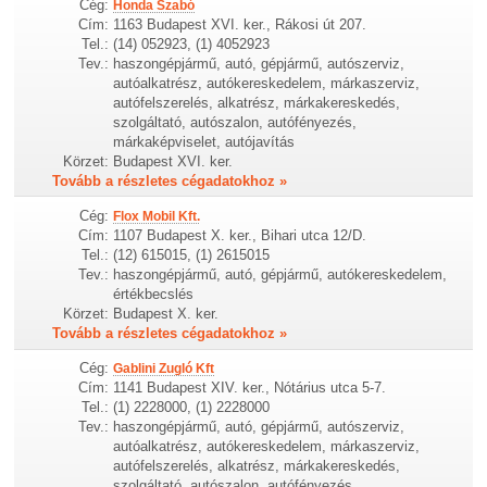
Cég:
Honda Szabó
Cím:
1163 Budapest XVI. ker., Rákosi út 207.
Tel.:
(14) 052923, (1) 4052923
Tev.:
haszongépjármű, autó, gépjármű, autószerviz,
autóalkatrész, autókereskedelem, márkaszerviz,
autófelszerelés, alkatrész, márkakereskedés,
szolgáltató, autószalon, autófényezés,
márkaképviselet, autójavítás
Körzet:
Budapest XVI. ker.
Tovább a részletes cégadatokhoz »
Cég:
Flox Mobil Kft.
Cím:
1107 Budapest X. ker., Bihari utca 12/D.
Tel.:
(12) 615015, (1) 2615015
Tev.:
haszongépjármű, autó, gépjármű, autókereskedelem,
értékbecslés
Körzet:
Budapest X. ker.
Tovább a részletes cégadatokhoz »
Cég:
Gablini Zugló Kft
Cím:
1141 Budapest XIV. ker., Nótárius utca 5-7.
Tel.:
(1) 2228000, (1) 2228000
Tev.:
haszongépjármű, autó, gépjármű, autószerviz,
autóalkatrész, autókereskedelem, márkaszerviz,
autófelszerelés, alkatrész, márkakereskedés,
szolgáltató, autószalon, autófényezés,