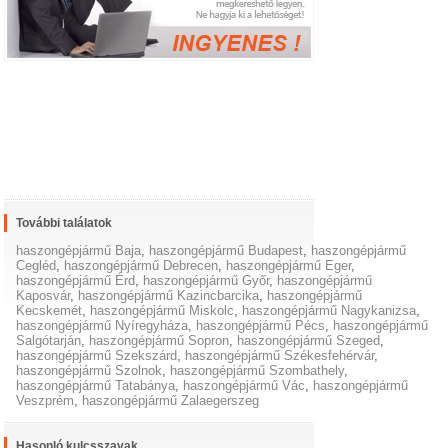
További találatok
haszongépjármű Baja
,
haszongépjármű Budapest
,
haszongépjármű
Cegléd
,
haszongépjármű Debrecen
,
haszongépjármű Eger
,
haszongépjármű Érd
,
haszongépjármű Győr
,
haszongépjármű
Kaposvár
,
haszongépjármű Kazincbarcika
,
haszongépjármű
Kecskemét
,
haszongépjármű Miskolc
,
haszongépjármű Nagykanizsa
,
haszongépjármű Nyíregyháza
,
haszongépjármű Pécs
,
haszongépjármű
Salgótarján
,
haszongépjármű Sopron
,
haszongépjármű Szeged
,
haszongépjármű Szekszárd
,
haszongépjármű Székesfehérvár
,
haszongépjármű Szolnok
,
haszongépjármű Szombathely
,
haszongépjármű Tatabánya
,
haszongépjármű Vác
,
haszongépjármű
Veszprém
,
haszongépjármű Zalaegerszeg
Hasonló kulcsszavak