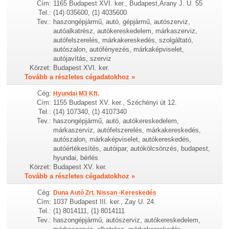
Cím:
1165 Budapest XVI. ker., Budapest,Arany J. U. 55
Tel.:
(14) 035600, (1) 4035600
Tev.:
haszongépjármű, autó, gépjármű, autószerviz,
autóalkatrész, autókereskedelem, márkaszerviz,
autófelszerelés, márkakereskedés, szolgáltató,
autószalon, autófényezés, márkaképviselet,
autójavítás, szerviz
Körzet:
Budapest XVI. ker.
Tovább a részletes cégadatokhoz »
Cég:
Hyundai M3 Kft.
Cím:
1155 Budapest XV. ker., Széchényi út 12.
Tel.:
(14) 107340, (1) 4107340
Tev.:
haszongépjármű, autó, autókereskedelem,
márkaszerviz, autófelszerelés, márkakereskedés,
autószalon, márkaképviselet, autókereskedés,
autóértékesítés, autóipar, autókölcsönzés, budapest,
hyundai, bérlés
Körzet:
Budapest XV. ker.
Tovább a részletes cégadatokhoz »
Cég:
Duna Autó Zrt. Nissan -Kereskedés
Cím:
1037 Budapest III. ker., Zay U. 24.
Tel.:
(1) 8014111, (1) 8014111
Tev.:
haszongépjármű, autószerviz, autókereskedelem,