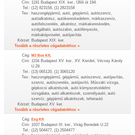
Cím:
1191 Budapest XIX. ker., Üllői út 194.
Tel.:
(12) 823158, (1) 2823158
Tev.:
haszongépjármű, autó, gépjármű, autószerviz,
autóalkatrész, autókereskedelem, márkaszerviz,
autófelszerelés, alkatrész, márkakereskedés,
szolgáltató, autószalon, autófényezés,
márkaképviselet, autójavítás
Körzet:
Budapest XIX. ker.
Tovább a részletes cégadatokhoz »
Cég:
M3 Box Kft.
Cím:
1156 Budapest XV. ker., XV. Kerület, Vécsey Károly
U.29.
Tel.:
(13) 065120, (1) 3065120
Tev.:
haszongépjármű, gépjármű, autószerviz, autójavítás,
szerviz, autószerelés, autójavító, Műszaki vizsga,
gépkocsi alkatrészek, autó környezetvédelmi
vizsgálata, autó alkatrészek, személyautó, autó
szervíz, gépjármű alkatrészek, teherautó
Körzet:
Budapest XV. ker.
Tovább a részletes cégadatokhoz »
Cég:
Esg Kft
Cím:
1037 Budapest III. ker., Virág Benedek U.22
Tel.:
(12) 504477, (1) 2504477