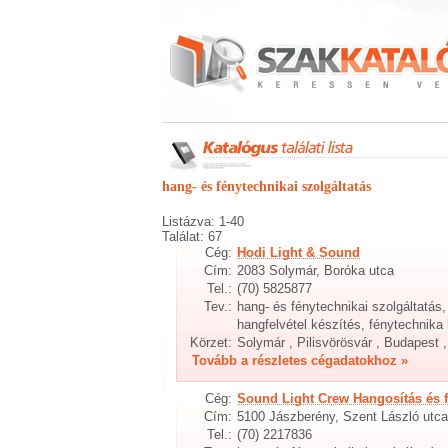
hang- és fénytechnikai szolgáltatás
Listázva: 1-40
Találat: 67
Cég:
Hodi Light & Sound
Cím:
2083 Solymár, Boróka utca
Tel.:
(70) 5825877
Tev.:
hang- és fénytechnikai szolgáltatás
hangfelvétel készítés, fénytechnika 
Körzet:
Solymár , Pilisvörösvár , Budapest 
Tovább a részletes cégadatokhoz »
Cég:
Sound Light Crew Hangosítás és 
Cím:
5100 Jászberény, Szent László utca
Tel.:
(70) 2217836