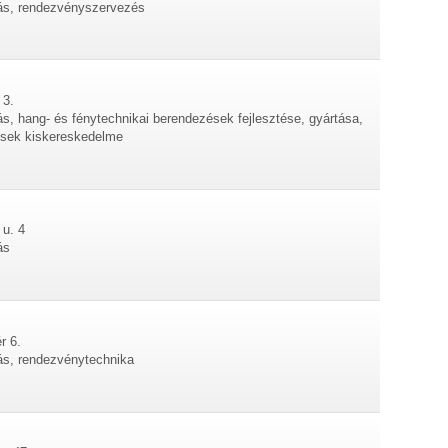
tás, rendezvényszervezés
 3.
ás, hang- és fénytechnikai berendezések fejlesztése, gyártása,
ések kiskereskedelme
 u. 4
ás
r 6.
tás, rendezvénytechnika