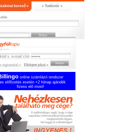
Szakmai kereső »
« Tudástár »
eírás:
 regisztráció »
Elfelejtett jelszó »
Billingo
online számlázó rendszer
es előfizetés esetén +2 hónap ajándék
fizess elő most!