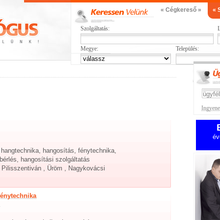
« Cégkereső »
« 
Szolgáltatás:
L
Megye:
Település:
Ingyenes
év
, hangtechnika, hangosítás, fénytechnika,
bérlés, hangosítási szolgáltatás
, Pilisszentiván , Üröm , Nagykovácsi
fénytechnika