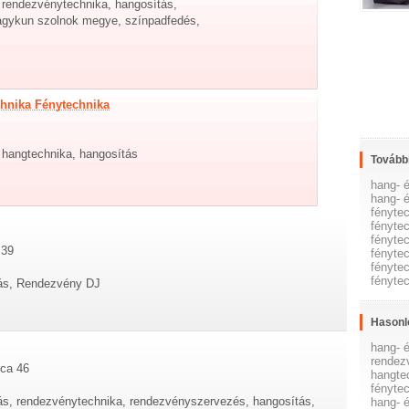
, rendezvénytechnika, hangosítás,
nagykun szolnok megye, színpadfedés,
hnika Fénytechnika
, hangtechnika, hangosítás
További
hang- 
hang- é
fényte
fénytec
fénytec
 39
fénytec
fényte
fényte
tás, Rendezvény DJ
Hasonl
hang- é
rendez
tca 46
hangte
fénytec
tás, rendezvénytechnika, rendezvényszervezés, hangosítás,
hang- 