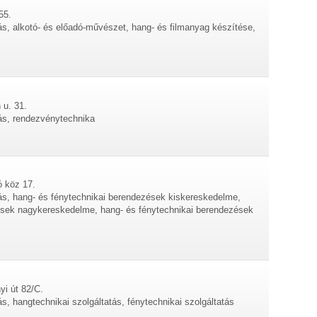
55.
ás, alkotó- és előadó-művészet, hang- és filmanyag készítése,
 u. 31.
tás, rendezvénytechnika
ó köz 17.
tás, hang- és fénytechnikai berendezések kiskereskedelme,
ések nagykereskedelme, hang- és fénytechnikai berendezések
yi út 82/C.
ás, hangtechnikai szolgáltatás, fénytechnikai szolgáltatás