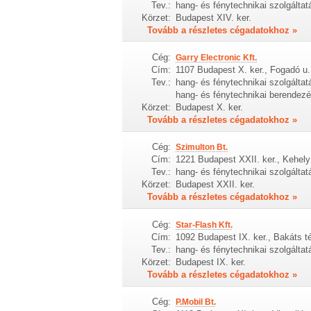
Tev.:
hang- és fénytechnikai szolgálta
Körzet:
Budapest XIV. ker.
Tovább a részletes cégadatokhoz »
Cég:
Garry Electronic Kft.
Cím:
1107 Budapest X. ker., Fogadó u.
Tev.:
hang- és fénytechnikai szolgáltat
hang- és fénytechnikai berendez
Körzet:
Budapest X. ker.
Tovább a részletes cégadatokhoz »
Cég:
Szimulton Bt.
Cím:
1221 Budapest XXII. ker., Kehely
Tev.:
hang- és fénytechnikai szolgáltat
Körzet:
Budapest XXII. ker.
Tovább a részletes cégadatokhoz »
Cég:
Star-Flash Kft.
Cím:
1092 Budapest IX. ker., Bakáts té
Tev.:
hang- és fénytechnikai szolgálta
Körzet:
Budapest IX. ker.
Tovább a részletes cégadatokhoz »
Cég:
P.Mobil Bt.