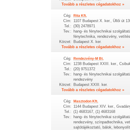
Tovább a részletes cégadatokhoz »
Cég:
Rita Kft.
Cím:
1107 Budapest X. ker., Üllői út 13
Tel.:
(30) 2478971
Tev.:
hang- és fénytechnikai szolgálta
fénytechnika, rendezvény, vetíté
Körzet:
Budapest X. ker.
Tovább a részletes cégadatokhoz »
Cég:
Rendezvény-M Bt.
Cím:
1238 Budapest XXIII. ker., Csibuk
Tel.:
(20) 9751372
Tev.:
hang- és fénytechnikai szolgálta
rendezvény
Körzet:
Budapest XXIII. ker.
Tovább a részletes cégadatokhoz »
Cég:
Masztodon Kft.
Cím:
1144 Budapest XIV. ker., Gvadány
Tel.:
(1) 4683167, (1) 4683168
Tev.:
hang- és fénytechnikai szolgálta
rendezvény, színpadtechnika, vet
sajtótájékoztató, bálok, lebonyolí