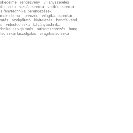
eskedelme
rendezvény
villanyszerelés
dtechnika
vizuáltechnika
vetítéstechnika
és fénytechnikai berendezések
reskedelme
tervezés
világítástechnikai
tatás
szolgáltató
kivitelezés
hangfelvétel
és
videotechnika
látványtechnika
hnikai szolgáltatás
műsorszervezés
hang
technikai kiszolgálás
világítástechnika