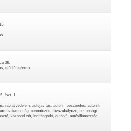
15.
ás
ca 38.
ás, stúdiótechnika
5. fszt. 1
s, rablásvédelem, autójavítás, autóhifi beszerelés, autóhifi
járművillamossági berendezés, távszabályozó, biztonsági
asztó, központi zár, indításgátló, autóhifi, autóvillamosság