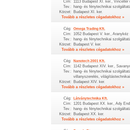
Cím:
1113 Budapest XI. ker., Vincellér 
Tev.:
hang- és fénytechnikai szolgálta
Körzet:
Budapest XI. ker.
Tovább a részletes cégadatokhoz »
Cég:
Omega Trading Kft.
Cím:
1052 Budapest V. ker., Aranykéz 
Tev.:
hang- és fénytechnikai szolgálta
Körzet:
Budapest V. ker.
Tovább a részletes cégadatokhoz »
Cég:
Nanotech 2001 Kft.
Cím:
1142 Budapest XIV. ker., Savanyú
Tev.:
hang- és fénytechnikai szolgáltat
villanyszerelés, világítástechnika
Körzet:
Budapest XIV. ker.
Tovább a részletes cégadatokhoz »
Cég:
Látványtechnika Kft.
Cím:
1201 Budapest XX. ker., Ady Endr
Tev.:
hang- és fénytechnikai szolgálta
Körzet:
Budapest XX. ker.
Tovább a részletes cégadatokhoz »