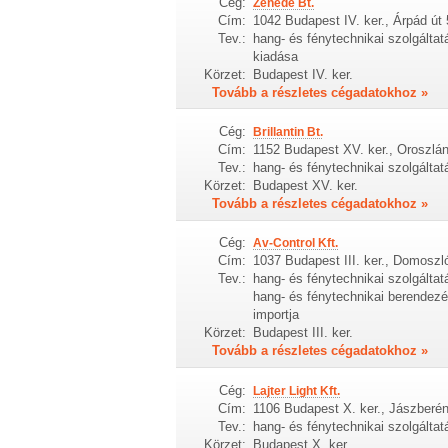
Cég:
Zenede Bt.
Cím:
1042 Budapest IV. ker., Árpád út 
Tev.:
hang- és fénytechnikai szolgáltat
kiadása
Körzet:
Budapest IV. ker.
Tovább a részletes cégadatokhoz »
Cég:
Brillantin Bt.
Cím:
1152 Budapest XV. ker., Oroszlán
Tev.:
hang- és fénytechnikai szolgálta
Körzet:
Budapest XV. ker.
Tovább a részletes cégadatokhoz »
Cég:
Av-Control Kft.
Cím:
1037 Budapest III. ker., Domoszl
Tev.:
hang- és fénytechnikai szolgálta
hang- és fénytechnikai berendez
importja
Körzet:
Budapest III. ker.
Tovább a részletes cégadatokhoz »
Cég:
Lajter Light Kft.
Cím:
1106 Budapest X. ker., Jászberén
Tev.:
hang- és fénytechnikai szolgáltat
Körzet:
Budapest X. ker.