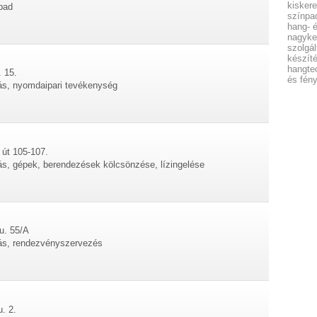
kisker
pad
színpa
hang- 
nagyke
szolgál
készít
hangtec
. 15.
és fény
tás, nyomdaipari tevékenység
 út 105-107.
tás, gépek, berendezések kölcsönzése, lízingelése
u. 55/A
tás, rendezvényszervezés
. 2.