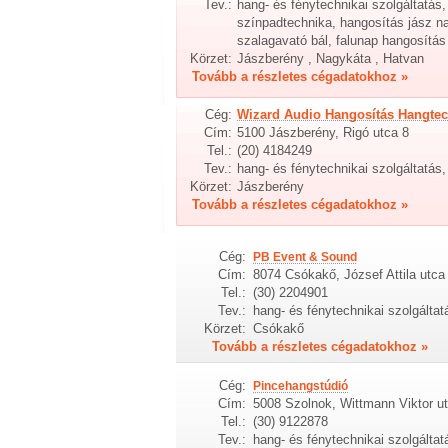
Tev.:
hang- és fénytechnikai szolgáltatás
színpadtechnika, hangosítás jász 
szalagavató bál, falunap hangosítás
Körzet:
Jászberény , Nagykáta , Hatvan
Tovább a részletes cégadatokhoz »
Cég:
Wizard Audio Hangosítás Hangtec
Cím:
5100 Jászberény, Rigó utca 8
Tel.:
(20) 4184249
Tev.:
hang- és fénytechnikai szolgáltatás
Körzet:
Jászberény
Tovább a részletes cégadatokhoz »
Cég:
PB Event & Sound
Cím:
8074 Csókakő, József Attila utca
Tel.:
(30) 2204901
Tev.:
hang- és fénytechnikai szolgálta
Körzet:
Csókakő
Tovább a részletes cégadatokhoz »
Cég:
Pincehangstúdió
Cím:
5008 Szolnok, Wittmann Viktor u
Tel.:
(30) 9122878
Tev.:
hang- és fénytechnikai szolgálta