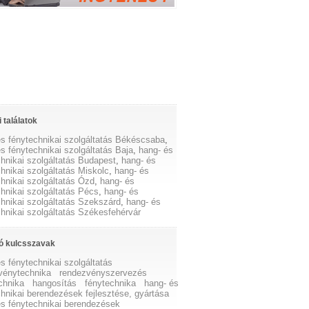
 találatok
és fénytechnikai szolgáltatás Békéscsaba
,
s fénytechnikai szolgáltatás Baja
,
hang- és
chnikai szolgáltatás Budapest
,
hang- és
hnikai szolgáltatás Miskolc
,
hang- és
hnikai szolgáltatás Ózd
,
hang- és
hnikai szolgáltatás Pécs
,
hang- és
chnikai szolgáltatás Szekszárd
,
hang- és
chnikai szolgáltatás Székesfehérvár
ó kulcsszavak
s fénytechnikai szolgáltatás
vénytechnika
rendezvényszervezés
chnika
hangosítás
fénytechnika
hang- és
hnikai berendezések fejlesztése, gyártása
és fénytechnikai berendezések