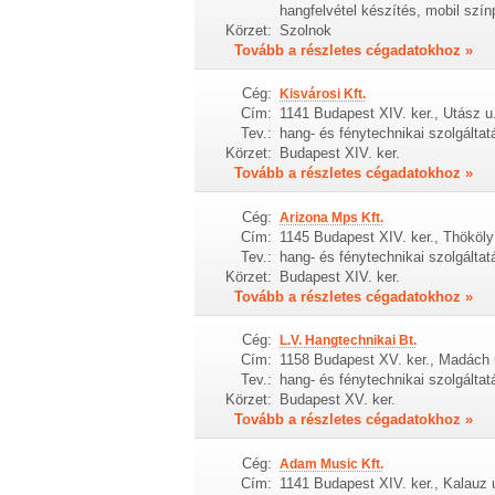
hangfelvétel készítés, mobil szín
Körzet:
Szolnok
Tovább a részletes cégadatokhoz »
Cég:
Kisvárosi Kft.
Cím:
1141 Budapest XIV. ker., Utász u
Tev.:
hang- és fénytechnikai szolgálta
Körzet:
Budapest XIV. ker.
Tovább a részletes cégadatokhoz »
Cég:
Arizona Mps Kft.
Cím:
1145 Budapest XIV. ker., Thököly
Tev.:
hang- és fénytechnikai szolgálta
Körzet:
Budapest XIV. ker.
Tovább a részletes cégadatokhoz »
Cég:
L.V. Hangtechnikai Bt.
Cím:
1158 Budapest XV. ker., Madách 
Tev.:
hang- és fénytechnikai szolgálta
Körzet:
Budapest XV. ker.
Tovább a részletes cégadatokhoz »
Cég:
Adam Music Kft.
Cím:
1141 Budapest XIV. ker., Kalauz u