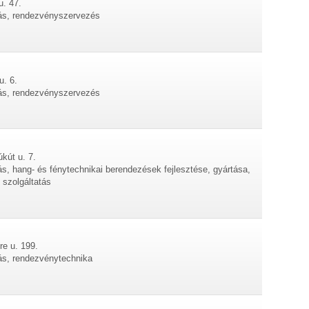
u. 47.
tás, rendezvényszervezés
u. 6.
tás, rendezvényszervezés
kút u. 7.
ás, hang- és fénytechnikai berendezések fejlesztése, gyártása,
i szolgáltatás
e u. 199.
tás, rendezvénytechnika