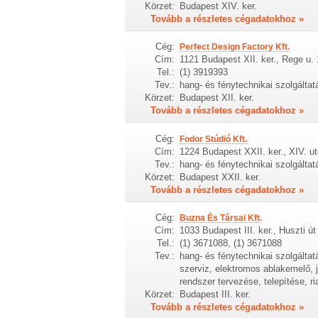
Körzet:
Budapest XIV. ker.
Tovább a részletes cégadatokhoz »
Cég:
Perfect Design Factory Kft.
Cím:
1121 Budapest XII. ker., Rege u. 
Tel.:
(1) 3919393
Tev.:
hang- és fénytechnikai szolgáltat
Körzet:
Budapest XII. ker.
Tovább a részletes cégadatokhoz »
Cég:
Fodor Stúdió Kft.
Cím:
1224 Budapest XXII. ker., XIV. ut
Tev.:
hang- és fénytechnikai szolgáltat
Körzet:
Budapest XXII. ker.
Tovább a részletes cégadatokhoz »
Cég:
Buzna És Társai Kft.
Cím:
1033 Budapest III. ker., Huszti út 
Tel.:
(1) 3671088, (1) 3671088
Tev.:
hang- és fénytechnikai szolgáltatá
szerviz, elektromos ablakemelő, 
rendszer tervezése, telepítése, ri
Körzet:
Budapest III. ker.
Tovább a részletes cégadatokhoz »