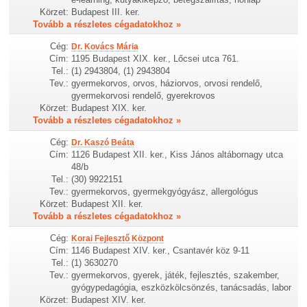
Körzet:
Budapest III. ker.
Tovább a részletes cégadatokhoz »
Cég:
Dr. Kovács Mária
Cím:
1195 Budapest XIX. ker., Lőcsei utca 761.
Tel.:
(1) 2943804, (1) 2943804
Tev.:
gyermekorvos, orvos, háziorvos, orvosi rendelő,
gyermekorvosi rendelő, gyerekrovos
Körzet:
Budapest XIX. ker.
Tovább a részletes cégadatokhoz »
Cég:
Dr. Kaszó Beáta
Cím:
1126 Budapest XII. ker., Kiss János altábornagy utca
48/b
Tel.:
(30) 9922151
Tev.:
gyermekorvos, gyermekgyógyász, allergológus
Körzet:
Budapest XII. ker.
Tovább a részletes cégadatokhoz »
Cég:
Korai Fejlesztő Központ
Cím:
1146 Budapest XIV. ker., Csantavér köz 9-11
Tel.:
(1) 3630270
Tev.:
gyermekorvos, gyerek, játék, fejlesztés, szakember,
gyógypedagógia, eszközkölcsönzés, tanácsadás, labor
Körzet:
Budapest XIV. ker.