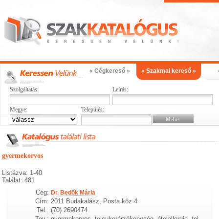
« Cégkereső »
« Szakmai kereső »
Szolgáltatás:
Leírás:
Megye:
Település:
gyermekorvos
Listázva: 1-40
Találat: 481
Cég:
Dr. Bedők Mária
Cím:
2011 Budakalász, Posta köz 4
Tel.:
(70) 2690474
Tev.:
gyermekorvos, tejcukorérzékenység, ételallergia, tej