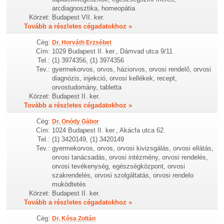
arcdiagnosztika, homeopátia
Körzet:
Budapest VII. ker.
Tovább a részletes cégadatokhoz »
Cég:
Dr. Horváth Erzsébet
Cím:
1029 Budapest II. ker., Dámvad utca 9/11
Tel.:
(1) 3974356, (1) 3974356
Tev.:
gyermekorvos, orvos, háziorvos, orvosi rendelő, orvosi
diagnózis, injekció, orvosi kellékek, recept,
orvostudomány, tabletta
Körzet:
Budapest II. ker.
Tovább a részletes cégadatokhoz »
Cég:
Dr. Onódy Gábor
Cím:
1024 Budapest II. ker., Akácfa utca 62.
Tel.:
(1) 3420149, (1) 3420149
Tev.:
gyermekorvos, orvos, orvosi kivizsgálás, orvosi ellátás,
orvosi tanácsadás, orvosi intézmény, orvosi rendelés,
orvosi tevékenység, egészségközpont, orvosi
szakrendelés, orvosi szolgáltatás, orvosi rendelo
muködtetés
Körzet:
Budapest II. ker.
Tovább a részletes cégadatokhoz »
Cég:
Dr. Kósa Zoltán