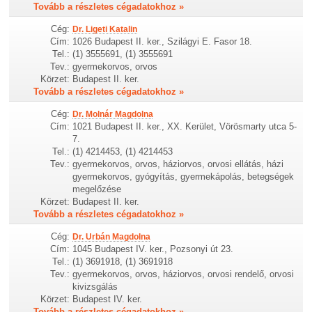
Tovább a részletes cégadatokhoz »
Cég:
Dr. Ligeti Katalin
Cím:
1026 Budapest II. ker., Szilágyi E. Fasor 18.
Tel.:
(1) 3555691, (1) 3555691
Tev.:
gyermekorvos, orvos
Körzet:
Budapest II. ker.
Tovább a részletes cégadatokhoz »
Cég:
Dr. Molnár Magdolna
Cím:
1021 Budapest II. ker., XX. Kerület, Vörösmarty utca 5-
7.
Tel.:
(1) 4214453, (1) 4214453
Tev.:
gyermekorvos, orvos, háziorvos, orvosi ellátás, házi
gyermekorvos, gyógyítás, gyermekápolás, betegségek
megelőzése
Körzet:
Budapest II. ker.
Tovább a részletes cégadatokhoz »
Cég:
Dr. Urbán Magdolna
Cím:
1045 Budapest IV. ker., Pozsonyi út 23.
Tel.:
(1) 3691918, (1) 3691918
Tev.:
gyermekorvos, orvos, háziorvos, orvosi rendelő, orvosi
kivizsgálás
Körzet:
Budapest IV. ker.
Tovább a részletes cégadatokhoz »