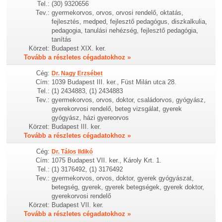
Tel.:
(30) 9320656
Tev.:
gyermekorvos, orvos, orvosi rendelő, oktatás,
fejlesztés, medped, fejlesztő pedagógus, diszkalkulia,
pedagogia, tanulási nehézség, fejlesztő pedagógia,
tanítás
Körzet:
Budapest XIX. ker.
Tovább a részletes cégadatokhoz »
Cég:
Dr. Nagy Erzsébet
Cím:
1039 Budapest III. ker., Füst Milán utca 28.
Tel.:
(1) 2434883, (1) 2434883
Tev.:
gyermekorvos, orvos, doktor, családorvos, gyógyász,
gyerekorvosi rendelő, beteg vizsgálat, gyerek
gyógyász, házi gyereorvos
Körzet:
Budapest III. ker.
Tovább a részletes cégadatokhoz »
Cég:
Dr. Tálos Ildikó
Cím:
1075 Budapest VII. ker., Károly Krt. 1.
Tel.:
(1) 3176492, (1) 3176492
Tev.:
gyermekorvos, orvos, doktor, gyerek gyógyászat,
betegség, gyerek, gyerek betegségek, gyerek doktor,
gyerekorvosi rendelő
Körzet:
Budapest VII. ker.
Tovább a részletes cégadatokhoz »