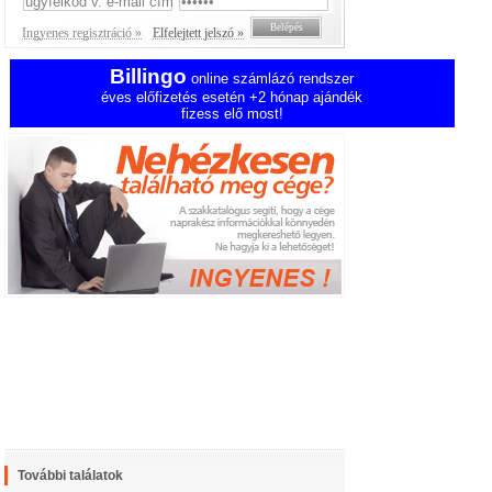
Ingyenes regisztráció »
Elfelejtett jelszó »
Billingo
online számlázó rendszer
éves előfizetés esetén +2 hónap ajándék
fizess elő most!
További találatok