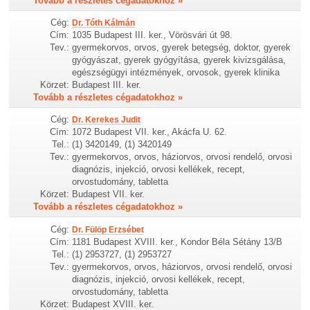
Tovább a részletes cégadatokhoz »
Cég:
Dr. Tóth Kálmán
Cím:
1035 Budapest III. ker., Vörösvári út 98.
Tev.:
gyermekorvos, orvos, gyerek betegség, doktor, gyerek
gyógyászat, gyerek gyógyítása, gyerek kivizsgálása,
egészségügyi intézmények, orvosok, gyerek klinika
Körzet:
Budapest III. ker.
Tovább a részletes cégadatokhoz »
Cég:
Dr. Kerekes Judit
Cím:
1072 Budapest VII. ker., Akácfa U. 62.
Tel.:
(1) 3420149, (1) 3420149
Tev.:
gyermekorvos, orvos, háziorvos, orvosi rendelő, orvosi
diagnózis, injekció, orvosi kellékek, recept,
orvostudomány, tabletta
Körzet:
Budapest VII. ker.
Tovább a részletes cégadatokhoz »
Cég:
Dr. Fülöp Erzsébet
Cím:
1181 Budapest XVIII. ker., Kondor Béla Sétány 13/B
Tel.:
(1) 2953727, (1) 2953727
Tev.:
gyermekorvos, orvos, háziorvos, orvosi rendelő, orvosi
diagnózis, injekció, orvosi kellékek, recept,
orvostudomány, tabletta
Körzet:
Budapest XVIII. ker.