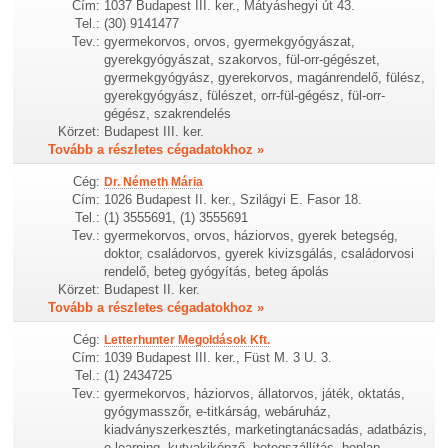
Cím:
1037 Budapest III. ker., Mátyáshegyi út 43.
Tel.:
(30) 9141477
Tev.:
gyermekorvos, orvos, gyermekgyógyászat,
gyerekgyógyászat, szakorvos, fül-orr-gégészet,
gyermekgyógyász, gyerekorvos, magánrendelő, fülész,
gyerekgyógyász, fülészet, orr-fül-gégész, fül-orr-
gégész, szakrendelés
Körzet:
Budapest III. ker.
Tovább a részletes cégadatokhoz »
Cég:
Dr. Németh Mária
Cím:
1026 Budapest II. ker., Szilágyi E. Fasor 18.
Tel.:
(1) 3555691, (1) 3555691
Tev.:
gyermekorvos, orvos, háziorvos, gyerek betegség,
doktor, családorvos, gyerek kivizsgálás, családorvosi
rendelő, beteg gyógyítás, beteg ápolás
Körzet:
Budapest II. ker.
Tovább a részletes cégadatokhoz »
Cég:
Letterhunter Megoldások Kft.
Cím:
1039 Budapest III. ker., Füst M. 3 U. 3.
Tel.:
(1) 2434725
Tev.:
gyermekorvos, háziorvos, állatorvos, játék, oktatás,
gyógymasszőr, e-titkárság, webáruház,
kiadványszerkesztés, marketingtanácsadás, adatbázis,
e-learning, kutyakiképző, betegszállítás, honlap