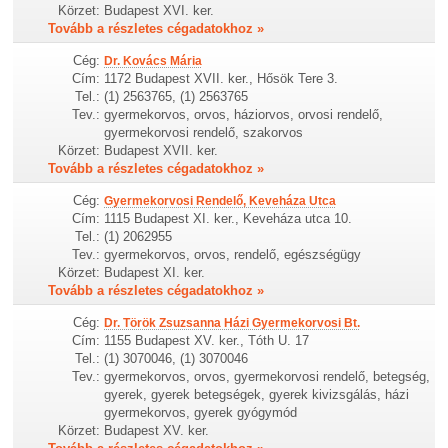
Körzet:
Budapest XVI. ker.
Tovább a részletes cégadatokhoz »
Cég:
Dr. Kovács Mária
Cím:
1172 Budapest XVII. ker., Hősök Tere 3.
Tel.:
(1) 2563765, (1) 2563765
Tev.:
gyermekorvos, orvos, háziorvos, orvosi rendelő,
gyermekorvosi rendelő, szakorvos
Körzet:
Budapest XVII. ker.
Tovább a részletes cégadatokhoz »
Cég:
Gyermekorvosi Rendelő, Keveháza Utca
Cím:
1115 Budapest XI. ker., Keveháza utca 10.
Tel.:
(1) 2062955
Tev.:
gyermekorvos, orvos, rendelő, egészségügy
Körzet:
Budapest XI. ker.
Tovább a részletes cégadatokhoz »
Cég:
Dr. Török Zsuzsanna Házi Gyermekorvosi Bt.
Cím:
1155 Budapest XV. ker., Tóth U. 17
Tel.:
(1) 3070046, (1) 3070046
Tev.:
gyermekorvos, orvos, gyermekorvosi rendelő, betegség,
gyerek, gyerek betegségek, gyerek kivizsgálás, házi
gyermekorvos, gyerek gyógymód
Körzet:
Budapest XV. ker.