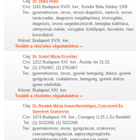
Cég:
Dr. Valkó Péter
Cím:
1181 Budapest XVIII. ker., Kondor Béla Sétány 13/B
Tev.:
gyermekorvos, orvos, orvosi diagnózis, injekció, orvosi
tanácsadás, diagnózis megállapítása, kivizsgálás,
diagnózis, orvosi segédeszközök, beteglap kiállítása,
vérnyomás mérés, vizsgálat, küldőpapír, lázmérés, házi
konzultáció
Körzet:
Budapest XVIII. ker.
Tovább a részletes cégadatokhoz »
Cég:
Dr. Szabó Mária Erzsébet
Cím:
1212 Budapest XXI. ker., Áruház tér 21-22.
Tel.:
(1) 2761967, (1) 2761967
Tev.:
gyermekorvos, orvos, gyerek betegség, doktor, gyerek
gyógyászat, családorvos, betegség, gyerek doktor,
gyere védőoltás
Körzet:
Budapest XXI. ker.
Tovább a részletes cégadatokhoz »
Cég:
Dr. Rendek Mária Anaesthesiológus, Csecsemő És
Gyermek Szakorvos
Cím:
1074 Budapest VII. ker., Csengery U.25 1.Sz-Rendelő
Tel.:
(1) 3222268, (1) 3222268
Tev.:
gyermekorvos, orvos, gyógyászat, szakorvos,
csecsemőgyógyászat, egészségmegőrzés,
táplálékkiegészítők, egészségszint mérés,