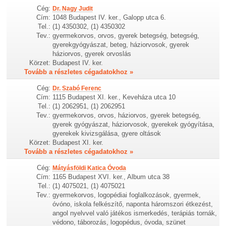
Cég:
Dr. Nagy Judit
Cím:
1048 Budapest IV. ker., Galopp utca 6.
Tel.:
(1) 4350302, (1) 4350302
Tev.:
gyermekorvos, orvos, gyerek betegség, betegség,
gyerekgyógyászat, beteg, háziorvosok, gyerek
háziorvos, gyerek orvoslás
Körzet:
Budapest IV. ker.
Tovább a részletes cégadatokhoz »
Cég:
Dr. Szabó Ferenc
Cím:
1115 Budapest XI. ker., Keveháza utca 10
Tel.:
(1) 2062951, (1) 2062951
Tev.:
gyermekorvos, orvos, háziorvos, gyerek betegség,
gyerek gyógyászat, háziorvosok, gyerekek gyógyítása,
gyerekek kivizsgálása, gyere oltások
Körzet:
Budapest XI. ker.
Tovább a részletes cégadatokhoz »
Cég:
Mátyásföldi Katica Óvoda
Cím:
1165 Budapest XVI. ker., Album utca 38
Tel.:
(1) 4075021, (1) 4075021
Tev.:
gyermekorvos, logopédiai foglalkozások, gyermek,
óvóno, iskola felkészítő, naponta háromszori étkezést,
angol nyelvvel való játékos ismerkedés, terápiás tornák,
védono, táborozás, logopédus, óvoda, szünet