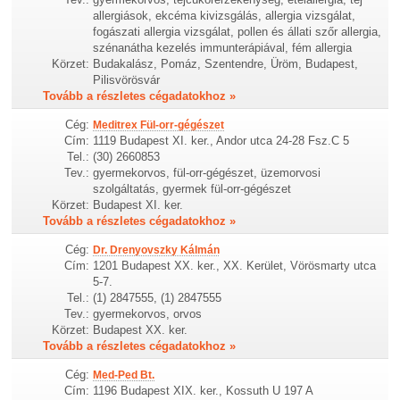
allergiások, ekcéma kivizsgálás, allergia vizsgálat,
fogászati allergia vizsgálat, pollen és állati szőr allergia,
szénanátha kezelés immunterápiával, fém allergia
Körzet:
Budakalász, Pomáz, Szentendre, Üröm, Budapest,
Pilisvörösvár
Tovább a részletes cégadatokhoz »
Cég:
Meditrex Fül-orr-gégészet
Cím:
1119 Budapest XI. ker., Andor utca 24-28 Fsz.C 5
Tel.:
(30) 2660853
Tev.:
gyermekorvos, fül-orr-gégészet, üzemorvosi
szolgáltatás, gyermek fül-orr-gégészet
Körzet:
Budapest XI. ker.
Tovább a részletes cégadatokhoz »
Cég:
Dr. Drenyovszky Kálmán
Cím:
1201 Budapest XX. ker., XX. Kerület, Vörösmarty utca
5-7.
Tel.:
(1) 2847555, (1) 2847555
Tev.:
gyermekorvos, orvos
Körzet:
Budapest XX. ker.
Tovább a részletes cégadatokhoz »
Cég:
Med-Ped Bt.
Cím:
1196 Budapest XIX. ker., Kossuth U 197 A