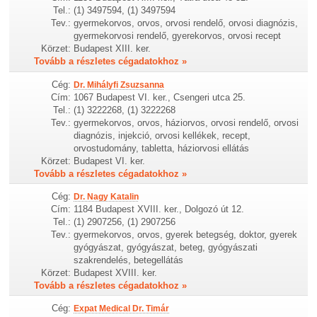
Tel.:
(1) 3497594, (1) 3497594
Tev.:
gyermekorvos, orvos, orvosi rendelő, orvosi diagnózis,
gyermekorvosi rendelő, gyerekorvos, orvosi recept
Körzet:
Budapest XIII. ker.
Tovább a részletes cégadatokhoz »
Cég:
Dr. Mihályfi Zsuzsanna
Cím:
1067 Budapest VI. ker., Csengeri utca 25.
Tel.:
(1) 3222268, (1) 3222268
Tev.:
gyermekorvos, orvos, háziorvos, orvosi rendelő, orvosi
diagnózis, injekció, orvosi kellékek, recept,
orvostudomány, tabletta, háziorvosi ellátás
Körzet:
Budapest VI. ker.
Tovább a részletes cégadatokhoz »
Cég:
Dr. Nagy Katalin
Cím:
1184 Budapest XVIII. ker., Dolgozó út 12.
Tel.:
(1) 2907256, (1) 2907256
Tev.:
gyermekorvos, orvos, gyerek betegség, doktor, gyerek
gyógyászat, gyógyászat, beteg, gyógyászati
szakrendelés, betegellátás
Körzet:
Budapest XVIII. ker.
Tovább a részletes cégadatokhoz »
Cég:
Expat Medical Dr. Timár