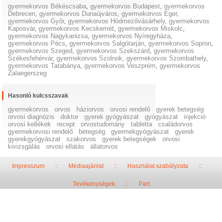
gyermekorvos Békéscsaba
,
gyermekorvos Budapest
,
gyermekorvos
Debrecen
,
gyermekorvos Dunaújváros
,
gyermekorvos Eger
,
gyermekorvos Győr
,
gyermekorvos Hódmezővásárhely
,
gyermekorvos
Kaposvár
,
gyermekorvos Kecskemét
,
gyermekorvos Miskolc
,
gyermekorvos Nagykanizsa
,
gyermekorvos Nyíregyháza
,
gyermekorvos Pécs
,
gyermekorvos Salgótarján
,
gyermekorvos Sopron
,
gyermekorvos Szeged
,
gyermekorvos Szekszárd
,
gyermekorvos
Székesfehérvár
,
gyermekorvos Szolnok
,
gyermekorvos Szombathely
,
gyermekorvos Tatabánya
,
gyermekorvos Veszprém
,
gyermekorvos
Zalaegerszeg
Hasonló kulcsszavak
gyermekorvos
orvos
háziorvos
orvosi rendelő
gyerek betegség
orvosi diagnózis
doktor
gyerek gyógyászat
gyógyászat
injekció
orvosi kellékek
recept
orvostudomány
tabletta
családorvos
gyermekorvosi rendelő
betegség
gyermekgyógyászat
gyerek
gyerekgyógyászat
szakorvos
gyerek betegségek
orvosi
kivizsgálás
orvosi ellátás
állatorvos
Impresszum
::
Médiaajánlat
::
Használat szabályzata
::
Tevékenységek
::
Part