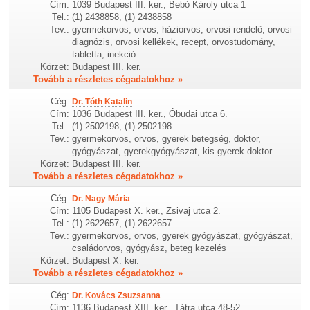
Cím:
1039 Budapest III. ker., Bebó Károly utca 1
Tel.:
(1) 2438858, (1) 2438858
Tev.:
gyermekorvos, orvos, háziorvos, orvosi rendelő, orvosi
diagnózis, orvosi kellékek, recept, orvostudomány,
tabletta, inekció
Körzet:
Budapest III. ker.
Tovább a részletes cégadatokhoz »
Cég:
Dr. Tóth Katalin
Cím:
1036 Budapest III. ker., Óbudai utca 6.
Tel.:
(1) 2502198, (1) 2502198
Tev.:
gyermekorvos, orvos, gyerek betegség, doktor,
gyógyászat, gyerekgyógyászat, kis gyerek doktor
Körzet:
Budapest III. ker.
Tovább a részletes cégadatokhoz »
Cég:
Dr. Nagy Mária
Cím:
1105 Budapest X. ker., Zsivaj utca 2.
Tel.:
(1) 2622657, (1) 2622657
Tev.:
gyermekorvos, orvos, gyerek gyógyászat, gyógyászat,
családorvos, gyógyász, beteg kezelés
Körzet:
Budapest X. ker.
Tovább a részletes cégadatokhoz »
Cég:
Dr. Kovács Zsuzsanna
Cím:
1136 Budapest XIII. ker., Tátra utca 48-52.