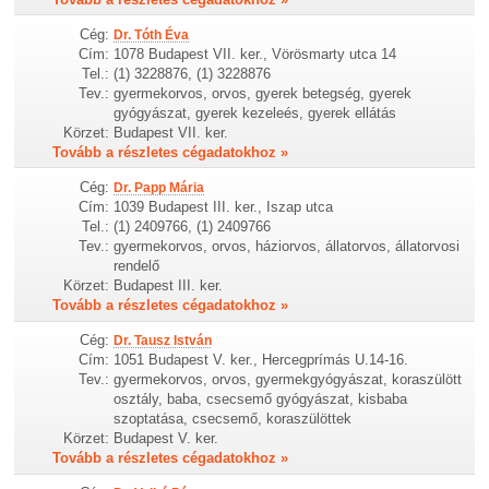
Cég:
Dr. Tóth Éva
Cím:
1078 Budapest VII. ker., Vörösmarty utca 14
Tel.:
(1) 3228876, (1) 3228876
Tev.:
gyermekorvos, orvos, gyerek betegség, gyerek
gyógyászat, gyerek kezeleés, gyerek ellátás
Körzet:
Budapest VII. ker.
Tovább a részletes cégadatokhoz »
Cég:
Dr. Papp Mária
Cím:
1039 Budapest III. ker., Iszap utca
Tel.:
(1) 2409766, (1) 2409766
Tev.:
gyermekorvos, orvos, háziorvos, állatorvos, állatorvosi
rendelő
Körzet:
Budapest III. ker.
Tovább a részletes cégadatokhoz »
Cég:
Dr. Tausz István
Cím:
1051 Budapest V. ker., Hercegprímás U.14-16.
Tev.:
gyermekorvos, orvos, gyermekgyógyászat, koraszülött
osztály, baba, csecsemő gyógyászat, kisbaba
szoptatása, csecsemő, koraszülöttek
Körzet:
Budapest V. ker.
Tovább a részletes cégadatokhoz »