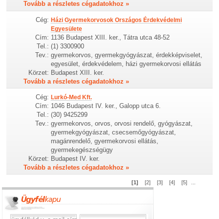
Tovább a részletes cégadatokhoz »
Cég:
Házi Gyermekorvosok Országos Érdekvédelmi
Egyesülete
Cím:
1136 Budapest XIII. ker., Tátra utca 48-52
Tel.:
(1) 3300900
Tev.:
gyermekorvos, gyermekgyógyászat, érdekképviselet,
egyesület, érdekvédelem, házi gyermekorvosi ellátás
Körzet:
Budapest XIII. ker.
Tovább a részletes cégadatokhoz »
Cég:
Lurkó-Med Kft.
Cím:
1046 Budapest IV. ker., Galopp utca 6.
Tel.:
(30) 9425299
Tev.:
gyermekorvos, orvos, orvosi rendelő, gyógyászat,
gyermekgyógyászat, csecsemőgyógyászat,
magánrendelő, gyermekorvosi ellátás,
gyermekegészségügy
Körzet:
Budapest IV. ker.
Tovább a részletes cégadatokhoz »
[1]
[2]
[3]
[4]
[5]
...