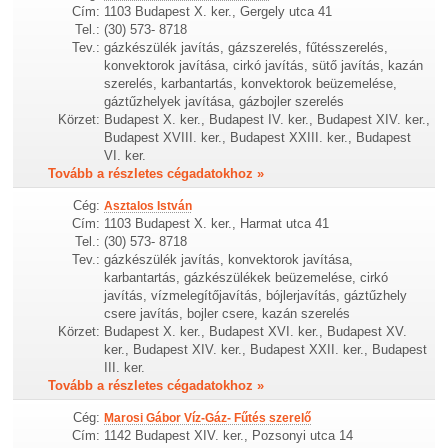
Cím:
1103 Budapest X. ker., Gergely utca 41
Tel.:
(30) 573- 8718
Tev.:
gázkészülék javítás, gázszerelés, fűtésszerelés,
konvektorok javítása, cirkó javítás, sütő javítás, kazán
szerelés, karbantartás, konvektorok beüzemelése,
gáztűzhelyek javítása, gázbojler szerelés
Körzet:
Budapest X. ker., Budapest IV. ker., Budapest XIV. ker.,
Budapest XVIII. ker., Budapest XXIII. ker., Budapest
VI. ker.
Tovább a részletes cégadatokhoz »
Cég:
Asztalos István
Cím:
1103 Budapest X. ker., Harmat utca 41
Tel.:
(30) 573- 8718
Tev.:
gázkészülék javítás, konvektorok javítása,
karbantartás, gázkészülékek beüzemelése, cirkó
javítás, vízmelegítőjavítás, bójlerjavítás, gáztűzhely
csere javítás, bojler csere, kazán szerelés
Körzet:
Budapest X. ker., Budapest XVI. ker., Budapest XV.
ker., Budapest XIV. ker., Budapest XXII. ker., Budapest
III. ker.
Tovább a részletes cégadatokhoz »
Cég:
Marosi Gábor Víz-Gáz- Fűtés szerelő
Cím:
1142 Budapest XIV. ker., Pozsonyi utca 14