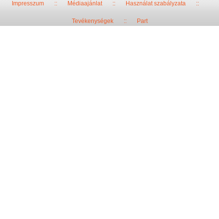
Impresszum
::
Médiaajánlat
::
Használat szabályzata
::
Tevékenységek
::
Part