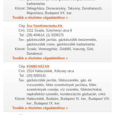
karbantartás
Körzet:
Délegyháza, Dunavarsány, Taksony, Dunaharaszti,
Majosháza, Budapest XX. ker.
Tovább a részletes cégadatokhoz »
Cég:
Ász Tüzeléstechnika Kft.
Cím:
2111 Szada, Széchenyi utca 9
Tel.:
(28) 404614, (1) 3338175
Tev.:
gázkészülék javítás, gázkészülék beüzemelés,
gázkészülék csere, gázkészülék karbantartás
Körzet:
Szada, Veresegyház, Gödöllő, Isaszeg, Göd,
Dunakeszi
Tovább a részletes cégadatokhoz »
Cég:
KOMBI HÁZ Kft
Cím:
2314 Halásztelek, Kölcsey utca
Tel.:
(20) 9283141
Tev.:
gázkészülék javítás, fűtésszerelés, gáz- és
vízszerelés, fűtés szerelvények javítása, fűtés
szerelvények cseréje, víz szerelés, fűtéstechnikai,
napkollektor szerelés, kondenzációs gázkazán, cirkó
Körzet:
Halásztelek, Budaörs, Budapest XI. ker., Budapest VIII.
ker., Budapest IX. ker.
Tovább a részletes cégadatokhoz »