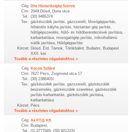
Cég:
Dhs Háztartásigép Szerviz
Cím:
2049 Diósd, Duna utca
Tel.:
(30) 9485374
Tev.:
gázkészülék javítás, gázszerelő, Mosógépjavítás,
hőtárolós kályha javítás, háztartási gép javítás,
hűtőgépszerelés, hűtő- és hűtőberendezések javítása,
karbantartása, mosogatógép javítás, mikrohullámú
sütők javítása, Hűtőgépjavítás
Körzet:
Diósd, Érd, Tárnok, Törökbálint, Budaörs, Budapest
XXII. ker.
Tovább a részletes cégadatokhoz »
Cég:
Kocsis Szilárd
Cím:
7627 Pécs, Zsigmond utca 17
Tel.:
(30) 2386401l
Tev.:
gázkészülék javítás, gázszerelő, gázkészülék
beüzemelés, gázkészülék szerelése, gázkészülék
javítás-karbantartás, gázkészülék javítása,
karbantartása
Körzet:
Pécs
Tovább a részletes cégadatokhoz »
Cég:
Aa P.T.Q. Kft
Cím:
Budapest,
Tel.:
(1) 3777569, (20) 9212231