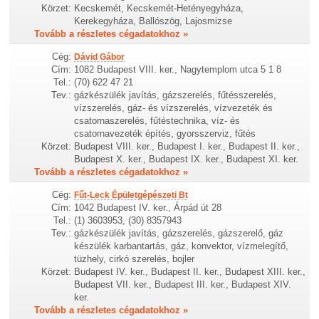
Körzet:
Kecskemét, Kecskemét-Hetényegyháza,
Kerekegyháza, Ballószög, Lajosmizse
Tovább a részletes cégadatokhoz »
Cég:
Dávid Gábor
Cím:
1082 Budapest VIII. ker., Nagytemplom utca 5 1 8
Tel.:
(70) 622 47 21
Tev.:
gázkészülék javítás, gázszerelés, fűtésszerelés,
vízszerelés, gáz- és vízszerelés, vízvezeték és
csatornaszerelés, fűtéstechnika, víz- és
csatornavezeték építés, gyorsszerviz, fűtés
Körzet:
Budapest VIII. ker., Budapest I. ker., Budapest II. ker.,
Budapest X. ker., Budapest IX. ker., Budapest XI. ker.
Tovább a részletes cégadatokhoz »
Cég:
Fűt-Leck Épületgépészeti Bt
Cím:
1042 Budapest IV. ker., Árpád út 28
Tel.:
(1) 3603953, (30) 8357943
Tev.:
gázkészülék javítás, gázszerelés, gázszerelő, gáz
készülék karbantartás, gáz, konvektor, vízmelegítő,
tüzhely, cirkó szerelés, bojler
Körzet:
Budapest IV. ker., Budapest II. ker., Budapest XIII. ker.,
Budapest VII. ker., Budapest III. ker., Budapest XIV.
ker.
Tovább a részletes cégadatokhoz »