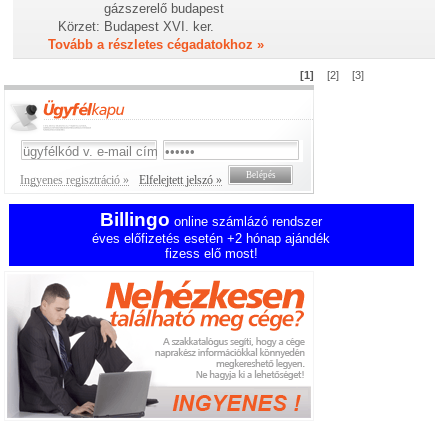
gázszerelő budapest
Körzet:
Budapest XVI. ker.
Tovább a részletes cégadatokhoz »
[1]
[2]
[3]
Ingyenes regisztráció »
Elfelejtett jelszó »
Billingo
online számlázó rendszer
éves előfizetés esetén +2 hónap ajándék
fizess elő most!