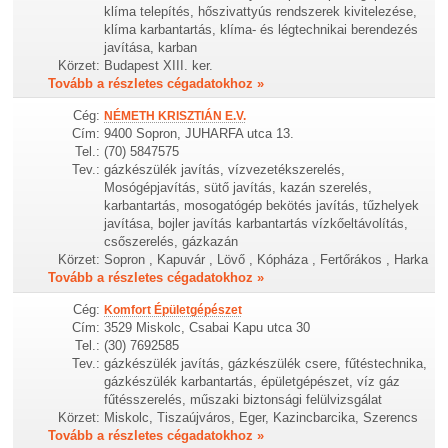
klíma telepítés, hőszivattyús rendszerek kivitelezése,
klíma karbantartás, klíma- és légtechnikai berendezés
javítása, karban
Körzet:
Budapest XIII. ker.
Tovább a részletes cégadatokhoz »
Cég:
NÉMETH KRISZTIÁN E.V.
Cím:
9400 Sopron, JUHARFA utca 13.
Tel.:
(70) 5847575
Tev.:
gázkészülék javítás, vízvezetékszerelés,
Mosógépjavítás, sütő javítás, kazán szerelés,
karbantartás, mosogatógép bekötés javítás, tűzhelyek
javítása, bojler javítás karbantartás vízkőeltávolítás,
csőszerelés, gázkazán
Körzet:
Sopron , Kapuvár , Lövő , Kópháza , Fertőrákos , Harka
Tovább a részletes cégadatokhoz »
Cég:
Komfort Épületgépészet
Cím:
3529 Miskolc, Csabai Kapu utca 30
Tel.:
(30) 7692585
Tev.:
gázkészülék javítás, gázkészülék csere, fűtéstechnika,
gázkészülék karbantartás, épületgépészet, víz gáz
fűtésszerelés, műszaki biztonsági felülvizsgálat
Körzet:
Miskolc, Tiszaújváros, Eger, Kazincbarcika, Szerencs
Tovább a részletes cégadatokhoz »