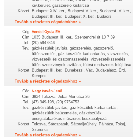
xiv.kerület, gázszerelő kistarcsa
Körzet:
Budapest XIV. ker., Budapest V. ker., Budapest IV. ker.,
Budapest III. ker., Budapest X. ker., Budaörs
Tovább a részletes cégadatokhoz »
Cég:
Vendel Gyula EV
Cím:
1035 Budapest III. ker., Szentendrei út 10 7 39
Tel.:
(20) 5947846
Tev.:
gázkészülék javítás, gázszerelés, gázszerelő,
fűtésszerelés, gáz készülék karbantartás, vízszerelés,
vízvezeték és csatornaszerelés, vízvezetékszerelés,
fűtés szerelvények javítása, fűtési rendszerek felújítása
Körzet:
Budapest III. ker., Dunakeszi, Vác, Budakalász, Érd,
Kerepes
Tovább a részletes cégadatokhoz »
Cég:
Nagy István Jenő
Cím:
3934 Tolcsva, Jókai Mór utca 26
Tel.:
(47) 349-198, (20) 9754753
Tev.:
gázkészülék javítás, gáz készülék karbantartás,
gázkészülék beüzemelés, gázkészülék
energiatakarékos műszeres beszabályozá
Körzet:
Tolcsva, Sárospatak, Sátoraljaújhely, Pálháza, Tokaj,
Szerencs
Tovább a részletes cégadatokhoz »