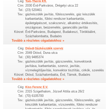
Cég:
Tom-Therm Kft.
Cím:
2030 Érd-Parkváros, Drégelyi utca 22
Tel.:
(23) 520461
Tev.:
gázkészülék javítás, fűtésszerelés, gáz készülék
karbantartás, fűtési rendszer karbantartás,
épületgépészet, szakszerviz, alkatrész értékesítés,
országosan, beüzemelés, garanciális javítás
Körzet:
Érd-Parkváros, Budapest, Budakeszi, Törökbálint,
Százhalombatta, Budaörs
Tovább a részletes cégadatokhoz »
Cég:
Diósdi Gázkészülék szerviz
Cím:
2049 Diósd, Duna utca
Tel.:
(30) 9485374
Tev.:
gázkészülék javítás, gázszerelés, konvektorok
javítása, karbantartás, szerviz, javítás,
vízmelegítőjavítás, konvektor tisztítás, cirkók, szerelés
Körzet:
Diósd, Százhalombatta, Érd, Tárnok, Budaörs
Tovább a részletes cégadatokhoz »
Cég:
Kiss Ferenc E.V.
Cím:
2315 Szigethalom, József Attila utca 26/2
Tel.:
(70) 6105700
Tev.:
gázkészülék javítás, gázszerelés, fűtésszerelés, gáz
készülék karbantartás, vízszerelés, fűtési rendszer
karbantartás, fűtés szerelvények javítása, víz- és