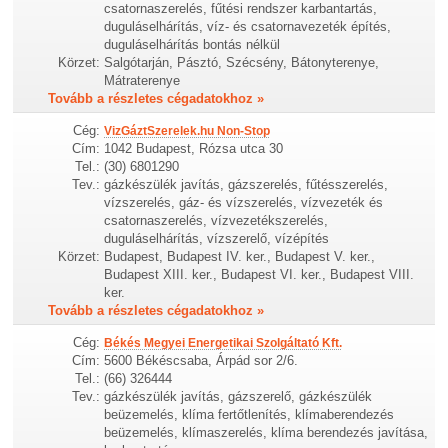
csatornaszerelés, fűtési rendszer karbantartás,
duguláselhárítás, víz- és csatornavezeték építés,
duguláselhárítás bontás nélkül
Körzet:
Salgótarján, Pásztó, Szécsény, Bátonyterenye,
Mátraterenye
Tovább a részletes cégadatokhoz »
Cég:
VizGáztSzerelek.hu Non-Stop
Cím:
1042 Budapest, Rózsa utca 30
Tel.:
(30) 6801290
Tev.:
gázkészülék javítás, gázszerelés, fűtésszerelés,
vízszerelés, gáz- és vízszerelés, vízvezeték és
csatornaszerelés, vízvezetékszerelés,
duguláselhárítás, vízszerelő, vízépítés
Körzet:
Budapest, Budapest IV. ker., Budapest V. ker.,
Budapest XIII. ker., Budapest VI. ker., Budapest VIII.
ker.
Tovább a részletes cégadatokhoz »
Cég:
Békés Megyei Energetikai Szolgáltató Kft.
Cím:
5600 Békéscsaba, Árpád sor 2/6.
Tel.:
(66) 326444
Tev.:
gázkészülék javítás, gázszerelő, gázkészülék
beüzemelés, klíma fertőtlenítés, klímaberendezés
beüzemelés, klímaszerelés, klíma berendezés javítása,