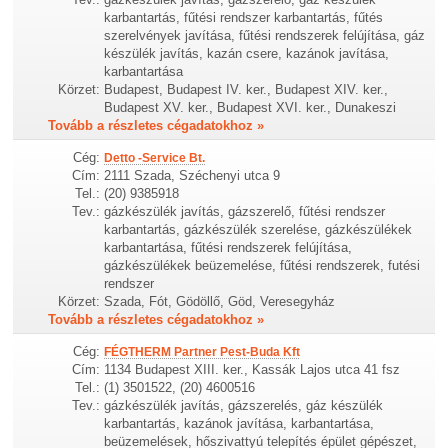
karbantartás, fűtési rendszer karbantartás, fűtés
szerelvények javítása, fűtési rendszerek felújítása, gáz
készülék javítás, kazán csere, kazánok javítása,
karbantartása
Körzet:
Budapest, Budapest IV. ker., Budapest XIV. ker.,
Budapest XV. ker., Budapest XVI. ker., Dunakeszi
Tovább a részletes cégadatokhoz »
Cég:
Detto -Service Bt.
Cím:
2111 Szada, Széchenyi utca 9
Tel.:
(20) 9385918
Tev.:
gázkészülék javítás, gázszerelő, fűtési rendszer
karbantartás, gázkészülék szerelése, gázkészülékek
karbantartása, fűtési rendszerek felújítása,
gázkészülékek beüzemelése, fűtési rendszerek, futési
rendszer
Körzet:
Szada, Fót, Gödöllő, Göd, Veresegyház
Tovább a részletes cégadatokhoz »
Cég:
FÉGTHERM Partner Pest-Buda Kft
Cím:
1134 Budapest XIII. ker., Kassák Lajos utca 41 fsz
Tel.:
(1) 3501522, (20) 4600516
Tev.:
gázkészülék javítás, gázszerelés, gáz készülék
karbantartás, kazánok javítása, karbantartása,
beüzemelések, hőszivattyú telepítés épület gépészet,