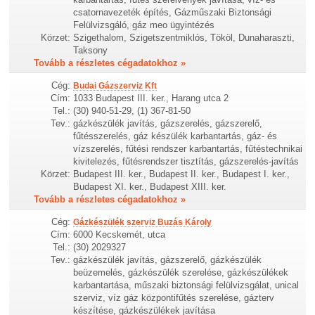
csatornavezeték építés, Gázműszaki Biztonsági
Felülvizsgáló, gáz meo ügyintézés
Körzet:
Szigethalom, Szigetszentmiklós, Tököl, Dunaharaszti,
Taksony
Tovább a részletes cégadatokhoz »
Cég:
Budai Gázszerviz Kft
Cím:
1033 Budapest III. ker., Harang utca 2
Tel.:
(30) 940-51-29, (1) 367-81-50
Tev.:
gázkészülék javítás, gázszerelés, gázszerelő,
fűtésszerelés, gáz készülék karbantartás, gáz- és
vízszerelés, fűtési rendszer karbantartás, fűtéstechnikai
kivitelezés, fűtésrendszer tisztítás, gázszerelés-javítás
Körzet:
Budapest III. ker., Budapest II. ker., Budapest I. ker.,
Budapest XI. ker., Budapest XIII. ker.
Tovább a részletes cégadatokhoz »
Cég:
Gázkészülék szerviz Buzás Károly
Cím:
6000 Kecskemét, utca
Tel.:
(30) 2029327
Tev.:
gázkészülék javítás, gázszerelő, gázkészülék
beüzemelés, gázkészülék szerelése, gázkészülékek
karbantartása, műszaki biztonsági felülvizsgálat, unical
szerviz, víz gáz központifűtés szerelése, gázterv
készítése, gázkészülékek javítása