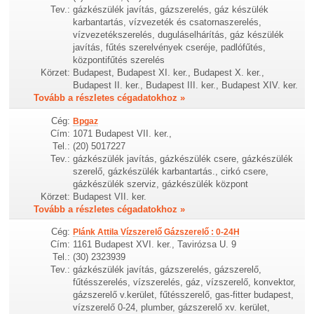
Tev.:
gázkészülék javítás, gázszerelés, gáz készülék
karbantartás, vízvezeték és csatornaszerelés,
vízvezetékszerelés, duguláselhárítás, gáz készülék
javítás, fűtés szerelvények cseréje, padlófűtés,
központifűtés szerelés
Körzet:
Budapest, Budapest XI. ker., Budapest X. ker.,
Budapest II. ker., Budapest III. ker., Budapest XIV. ker.
Tovább a részletes cégadatokhoz »
Cég:
Bpgaz
Cím:
1071 Budapest VII. ker.,
Tel.:
(20) 5017227
Tev.:
gázkészülék javítás, gázkészülék csere, gázkészülék
szerelő, gázkészülék karbantartás., cirkó csere,
gázkészülék szerviz, gázkészülék központ
Körzet:
Budapest VII. ker.
Tovább a részletes cégadatokhoz »
Cég:
Plánk Attila Vízszerelő Gázszerelő : 0-24H
Cím:
1161 Budapest XVI. ker., Tavirózsa U. 9
Tel.:
(30) 2323939
Tev.:
gázkészülék javítás, gázszerelés, gázszerelő,
fűtésszerelés, vízszerelés, gáz, vízszerelő, konvektor,
gázszerelő v.kerület, fűtésszerelő, gas-fitter budapest,
vízszerelő 0-24, plumber, gázszerelő xv. kerület,