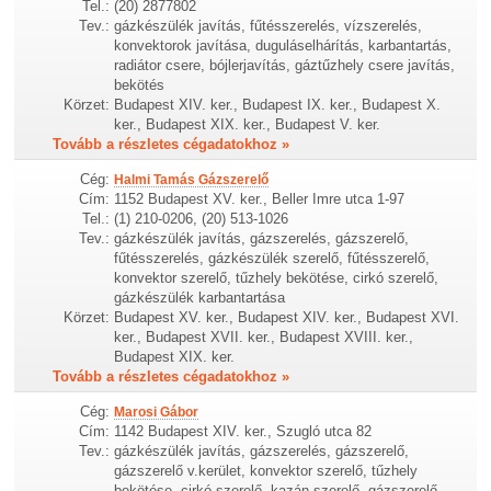
Tel.:
(20) 2877802
Tev.:
gázkészülék javítás, fűtésszerelés, vízszerelés,
konvektorok javítása, duguláselhárítás, karbantartás,
radiátor csere, bójlerjavítás, gáztűzhely csere javítás,
bekötés
Körzet:
Budapest XIV. ker., Budapest IX. ker., Budapest X.
ker., Budapest XIX. ker., Budapest V. ker.
Tovább a részletes cégadatokhoz »
Cég:
Halmi Tamás Gázszerelő
Cím:
1152 Budapest XV. ker., Beller Imre utca 1-97
Tel.:
(1) 210-0206, (20) 513-1026
Tev.:
gázkészülék javítás, gázszerelés, gázszerelő,
fűtésszerelés, gázkészülék szerelő, fűtésszerelő,
konvektor szerelő, tűzhely bekötése, cirkó szerelő,
gázkészülék karbantartása
Körzet:
Budapest XV. ker., Budapest XIV. ker., Budapest XVI.
ker., Budapest XVII. ker., Budapest XVIII. ker.,
Budapest XIX. ker.
Tovább a részletes cégadatokhoz »
Cég:
Marosi Gábor
Cím:
1142 Budapest XIV. ker., Szugló utca 82
Tev.:
gázkészülék javítás, gázszerelés, gázszerelő,
gázszerelő v.kerület, konvektor szerelő, tűzhely
bekötése, cirkó szerelő, kazán szerelő, gázszerelő