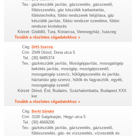
Tev.:
gázkészülék javítás, gázszerelés, gázszerelő,
fűtésszerelés, gáz készülék karbantartás,
fűtéstechnika, fűtési rendszerek felújítása, gáz
készülék javítás, fűtési rendszer szerelése, fűtési
rendszer kivitelezés
Körzet:
Gödöllő, Tura, Kistarcsa, Veresegyház, Isaszeg
Tovább a részletes cégadatokhoz »
Cég:
DHS Szerviz
Cím:
2049 Diósd, Duna utca 5
Tel.:
(30) 9485374
Tev.:
gázkészülék javítás, Mosógépjavítás, mosogatógép
bekötés javítás, mosógép, mosógépszerelő,
mosogatogép szervíz, hűtőgépszerelés és javítás,
háztartási gép szerviz, hűtők és fagyasztók, egyéb,
mosogatogép szerelő
Körzet:
Diósd, Érd, Budaörs, Százhalombatta, Budapest XXII.
ker.
Tovább a részletes cégadatokhoz »
Cég:
Berki Sándor
Cím:
3100 Salgótarján, Hegyi utca 5
Tel.:
(30) 4669206
Tev.:
gázkészülék javítás, gázszerelés, gázszerelő,
fűtésszerelés, gáz- és vízszerelés, vízvezeték és