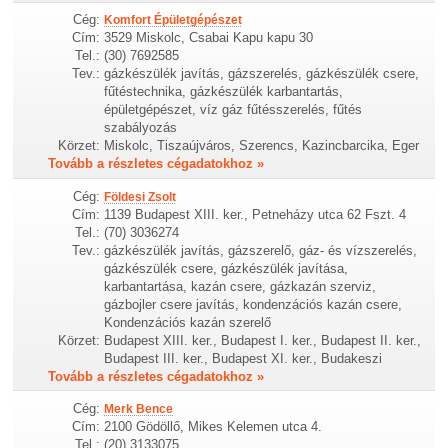
Cég:
Komfort Épületgépészet
Cím:
3529 Miskolc, Csabai Kapu kapu 30
Tel.:
(30) 7692585
Tev.:
gázkészülék javítás, gázszerelés, gázkészülék csere,
fűtéstechnika, gázkészülék karbantartás,
épületgépészet, víz gáz fűtésszerelés, fűtés
szabályozás
Körzet:
Miskolc, Tiszaújváros, Szerencs, Kazincbarcika, Eger
Tovább a részletes cégadatokhoz »
Cég:
Földesi Zsolt
Cím:
1139 Budapest XIII. ker., Petneházy utca 62 Fszt. 4
Tel.:
(70) 3036274
Tev.:
gázkészülék javítás, gázszerelő, gáz- és vízszerelés,
gázkészülék csere, gázkészülék javítása,
karbantartása, kazán csere, gázkazán szerviz,
gázbojler csere javítás, kondenzációs kazán csere,
Kondenzációs kazán szerelő
Körzet:
Budapest XIII. ker., Budapest I. ker., Budapest II. ker.,
Budapest III. ker., Budapest XI. ker., Budakeszi
Tovább a részletes cégadatokhoz »
Cég:
Merk Bence
Cím:
2100 Gödöllő, Mikes Kelemen utca 4.
Tel.:
(20) 3133075