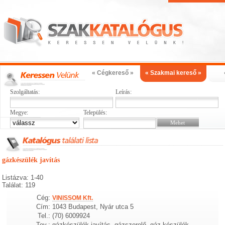
« Cégkereső »
« Szakmai kereső »
Szolgáltatás:
Leírás:
Megye:
Település:
gázkészülék javítás
Listázva: 1-40
Találat: 119
Cég:
VINISSOM Kft.
Cím:
1043 Budapest, Nyár utca 5
Tel.:
(70) 6009924
Tev.:
gázkészülék javítás, gázszerelő, gáz készülék