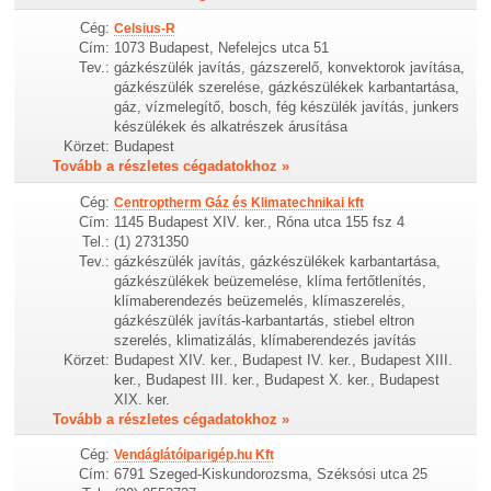
Cég:
Celsius-R
Cím:
1073 Budapest, Nefelejcs utca 51
Tev.:
gázkészülék javítás, gázszerelő, konvektorok javítása,
gázkészülék szerelése, gázkészülékek karbantartása,
gáz, vízmelegítő, bosch, fég készülék javítás, junkers
készülékek és alkatrészek árusítása
Körzet:
Budapest
Tovább a részletes cégadatokhoz »
Cég:
Centroptherm Gáz és Klimatechnikai kft
Cím:
1145 Budapest XIV. ker., Róna utca 155 fsz 4
Tel.:
(1) 2731350
Tev.:
gázkészülék javítás, gázkészülékek karbantartása,
gázkészülékek beüzemelése, klíma fertőtlenítés,
klímaberendezés beüzemelés, klímaszerelés,
gázkészülék javítás-karbantartás, stiebel eltron
szerelés, klimatizálás, klímaberendezés javítás
Körzet:
Budapest XIV. ker., Budapest IV. ker., Budapest XIII.
ker., Budapest III. ker., Budapest X. ker., Budapest
XIX. ker.
Tovább a részletes cégadatokhoz »
Cég:
Vendáglátóiparigép.hu Kft
Cím:
6791 Szeged-Kiskundorozsma, Széksósi utca 25