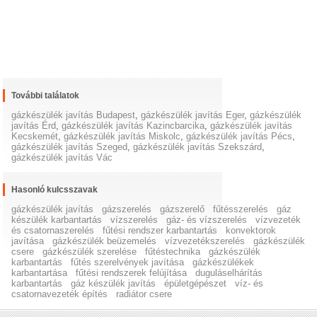
További találatok
gázkészülék javítás Budapest
,
gázkészülék javítás Eger
,
gázkészülék
javítás Érd
,
gázkészülék javítás Kazincbarcika
,
gázkészülék javítás
Kecskemét
,
gázkészülék javítás Miskolc
,
gázkészülék javítás Pécs
,
gázkészülék javítás Szeged
,
gázkészülék javítás Szekszárd
,
gázkészülék javítás Vác
Hasonló kulcsszavak
gázkészülék javítás
gázszerelés
gázszerelő
fűtésszerelés
gáz
készülék karbantartás
vízszerelés
gáz- és vízszerelés
vízvezeték
és csatornaszerelés
fűtési rendszer karbantartás
konvektorok
javítása
gázkészülék beüzemelés
vízvezetékszerelés
gázkészülék
csere
gázkészülék szerelése
fűtéstechnika
gázkészülék
karbantartás
fűtés szerelvények javítása
gázkészülékek
karbantartása
fűtési rendszerek felújítása
duguláselhárítás
karbantartás
gáz készülék javítás
épületgépészet
víz- és
csatornavezeték építés
radiátor csere