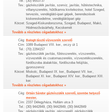
Tel.:
(30) 9553737
Tev.:
gázkészülék javítás, szerviz, javítás, hűtéstechnika,
villanyszerelés, hűtőkamra kivitelezése, hotel Szeged,
tervezés, vendéglátó-ipari gépek, berendezések
kiskereskedelme, vendéglátóipari gép
Körzet:
Szeged-Kiskundorozsma, Szeged, Budapest, Makó,
Hódmezővásárhely, Kecskemét
Tovább a részletes cégadatokhoz »
Cég:
Balogh lászló vízvezeték szerelő
Cím:
1089 Budapest VIII. ker., orczy út 1
Tel.:
(70) 2284157
Tev.:
gázkészülék javítás, fűtésszerelés, vízszerelés,
vízvezeték és csatornaszerelés, vízvezetékszerelés,
fürdőszoba átalakítás, fürdőszoba felújítás,
gyorsszerviz
Körzet:
Miskolc, Budapest IX. ker., Budapest VII. ker.,
Budapest XI. ker., Budapest XIV. ker., Budapest XIII.
ker.
Tovább a részletes cégadatokhoz »
Cég:
Orbán Sándor gázkészülék szerelő, üzembe helyező
mester.
Cím:
2337 Délegyháza, Hullám utca 3
Tel.:
(30) 9442849, (30) 9442849, (30) 9442849
Tev.:
gázkészülék javítás, gázszerelő, gázkészülék