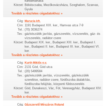
karbantartása
Körzet:
Békéscsaba, Mezőkovácsháza, Szeghalom, Szarvas,
Gyula
Tovább a részletes cégadatokhoz »
Cég:
Marucia kft.
Cím:
1191 Budapest XIX. ker., Hamvas utca 7-9
Tel.:
(70) 3036274
Tev.:
gázkészülék javítás, gázszerelés, vízszerelés, gáz- és
vízszerelés, radiátor csere
Körzet:
Budapest XIX. ker., Budapest XIII. ker., Budapest I.
ker., Budapest II. ker., Budapest III. ker., Budapest VI.
ker.
Tovább a részletes cégadatokhoz »
Cég:
Kurth Miklós e.v.
Cím:
2131 Göd, Göd utca
Tel.:
(20) 5499584
Tev.:
gázkészülék javítás, vízszerelés, gázkészülék
szerelése, radiátor csere, fürdőszoba átalakítás,
fürdőszoba felújítás, központi fűtésszerelés
Körzet:
Göd, Dunakeszi, Vác, Fót, Veresegyház, Budapest XIV.
ker.
Tovább a részletes cégadatokhoz »
Cég:
Gázszerelő Mészáros Roland