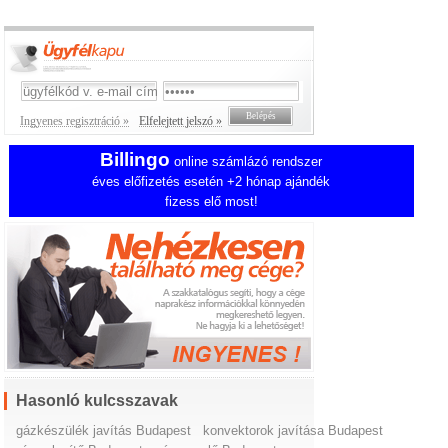
Ingyenes regisztráció »
Elfelejtett jelszó »
Billingo
online számlázó rendszer
éves előfizetés esetén +2 hónap ajándék
fizess elő most!
Hasonló kulcsszavak
gázkészülék javítás Budapest
konvektorok javítása Budapest