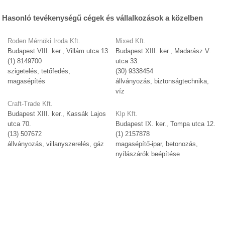
Hasonló tevékenységű cégek és vállalkozások a közelben
Roden Mérnöki Iroda Kft.
Mixed Kft.
Budapest VIII. ker., Villám utca 13
Budapest XIII. ker., Madarász V.
(1) 8149700
utca 33.
szigetelés, tetőfedés,
(30) 9338454
magasépítés
állványozás, biztonságtechnika,
víz
Craft-Trade Kft.
Budapest XIII. ker., Kassák Lajos
Klp Kft.
utca 70.
Budapest IX. ker., Tompa utca 12.
(13) 507672
(1) 2157878
állványozás, villanyszerelés, gáz
magasépítő-ipar, betonozás,
nyílászárók beépítése