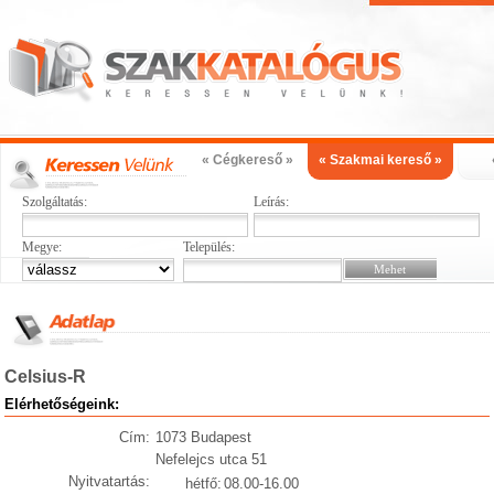
« Cégkereső »
« Szakmai kereső »
Szolgáltatás:
Leírás:
Megye:
Település:
Celsius-R
Elérhetőségeink:
Cím:
1073 Budapest
Nefelejcs utca 51
Nyitvatartás:
hétfő:
08.00-16.00