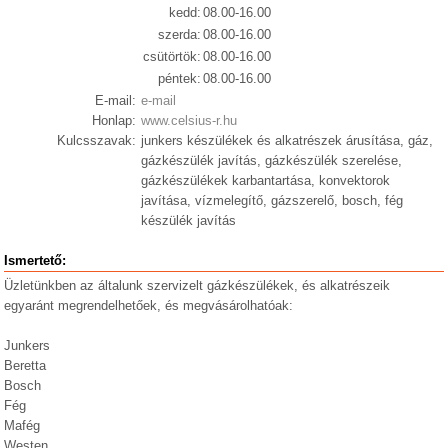
kedd:
08.00-16.00
szerda:
08.00-16.00
csütörtök:
08.00-16.00
péntek:
08.00-16.00
E-mail:
e-mail
Honlap:
www.celsius-r.hu
Kulcsszavak:
junkers készülékek és alkatrészek árusítása, gáz,
gázkészülék javítás, gázkészülék szerelése,
gázkészülékek karbantartása, konvektorok
javítása, vízmelegítő, gázszerelő, bosch, fég
készülék javítás
Ismertető:
Üzletünkben az általunk szervizelt gázkészülékek, és alkatrészeik
egyaránt megrendelhetőek, és megvásárolhatóak:
Junkers
Beretta
Bosch
Fég
Mafég
Westen