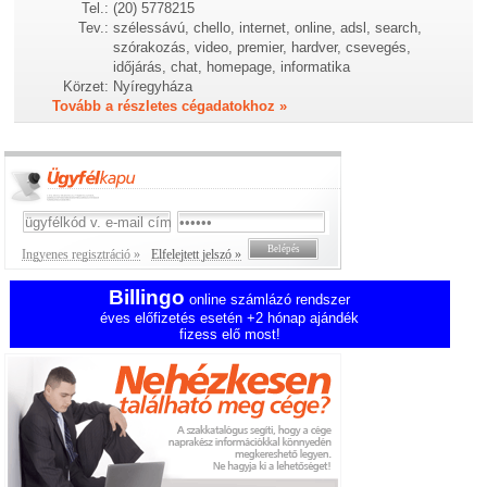
Tel.:
(20) 5778215
Tev.:
szélessávú, chello, internet, online, adsl, search,
szórakozás, video, premier, hardver, csevegés,
időjárás, chat, homepage, informatika
Körzet:
Nyíregyháza
Tovább a részletes cégadatokhoz »
Ingyenes regisztráció »
Elfelejtett jelszó »
Billingo
online számlázó rendszer
éves előfizetés esetén +2 hónap ajándék
fizess elő most!