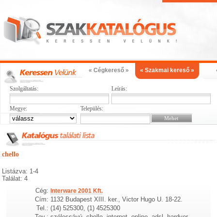
« Cégkereső »
« Szakmai kereső »
Szolgáltatás:
Leírás:
Megye:
Település:
chello
Listázva: 1-4
Találat: 4
Cég:
Interware 2001 Kft.
Cím:
1132 Budapest XIII. ker., Victor Hugo U. 18-22.
Tel.:
(14) 525300, (1) 4525300
Tev.:
szélessávú, chello, internet, online, adsl, hardver,