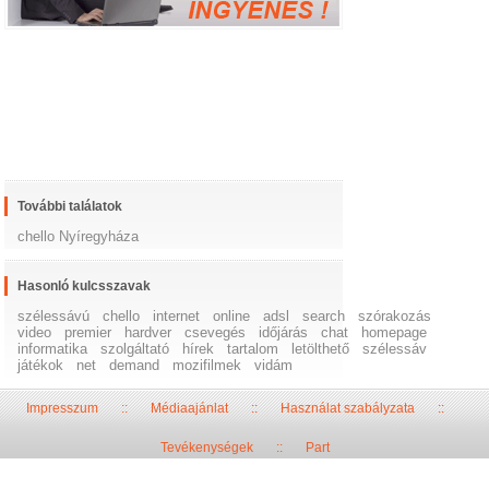
További találatok
chello Nyíregyháza
Hasonló kulcsszavak
szélessávú
chello
internet
online
adsl
search
szórakozás
video
premier
hardver
csevegés
időjárás
chat
homepage
informatika
szolgáltató
hírek
tartalom
letölthető
szélessáv
játékok
net
demand
mozifilmek
vidám
Impresszum
::
Médiaajánlat
::
Használat szabályzata
::
Tevékenységek
::
Part