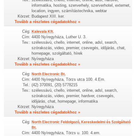
informatika, hosting, szerverhely, szerverhotel, externet,
location, ingyen, számítástechnika, webtar
Körzet:
Budapest XIII. ker.
Tovább a részletes cégadatokhoz »
Cég:
Kalevala Kft.
Cím:
4400 Nyíregyháza, Luther U. 3.
Tev.:
szélessávú, chello, internet, online, adsl, search,
szórakozás, video, premier, csevegés, időjárás, chat,
homepage, szolgáltató, hírek
Körzet:
Nyíregyháza
Tovább a részletes cégadatokhoz »
Cég:
North Electronic Bt.
Cím:
4400 Nyíregyháza, Törzs utca 100. 4.Em.
Tel.:
(42) 370091, (20) 5778215
Tev.:
szélessávú, chello, internet, online, adsl, search,
szórakozás, video, premier, hardver, csevegés,
időjárás, chat, homepage, informatika
Körzet:
Nyíregyháza
Tovább a részletes cégadatokhoz »
Cég:
North Electronic Feldolgozó, Kereskedelmi és Szolgáltató
Bt.
Cím:
4400 Nyíregyháza, Törzs u. 100. 4.em.