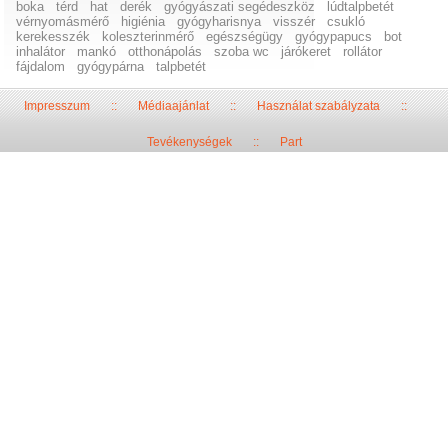
boka
térd
hat
derék
gyógyászati segédeszköz
lúdtalpbetét
vérnyomásmérő
higiénia
gyógyharisnya
visszér
csukló
kerekesszék
koleszterinmérő
egészségügy
gyógypapucs
bot
inhalátor
mankó
otthonápolás
szoba wc
járókeret
rollátor
fájdalom
gyógypárna
talpbetét
Impresszum
::
Médiaajánlat
::
Használat szabályzata
::
Tevékenységek
::
Part