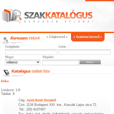
« Cégkereső »
« Szakmai kereső »
Szolgáltatás:
Leírás:
Megye:
Település:
boka
Listázva: 1-8
Találat: 8
Cég:
Jantó Betét Rendelő
Cím:
1134 Budapest XIII. ker., Kassák Lajos utca 72.
Tel.:
(20) 4107407
Tev.:
boka, hat, derék, lúdtalpbetét, visszér, egészségügy,