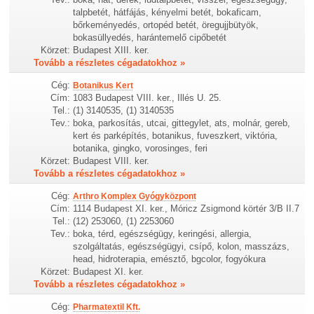
talpbetét, hátfájás, kényelmi betét, bokaficam,
bőrkeményedés, ortopéd betét, öregujjbütyök,
bokasüllyedés, harántemelő cipőbetét
Körzet:
Budapest XIII. ker.
Tovább a részletes cégadatokhoz »
Cég:
Botanikus Kert
Cím:
1083 Budapest VIII. ker., Illés U. 25.
Tel.:
(1) 3140535, (1) 3140535
Tev.:
boka, parkosítás, utcai, gittegylet, ats, molnár, gereb,
kert és parképítés, botanikus, fuveszkert, viktória,
botanika, gingko, vorosinges, feri
Körzet:
Budapest VIII. ker.
Tovább a részletes cégadatokhoz »
Cég:
Arthro Komplex Gyógyközpont
Cím:
1114 Budapest XI. ker., Móricz Zsigmond körtér 3/B II.7
Tel.:
(12) 253060, (1) 2253060
Tev.:
boka, térd, egészségügy, keringési, allergia,
szolgáltatás, egészségügyi, csípő, kolon, masszázs,
head, hidroterapia, emésztő, bgcolor, fogyókura
Körzet:
Budapest XI. ker.
Tovább a részletes cégadatokhoz »
Cég:
Pharmatextil Kft.