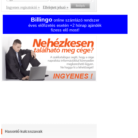
Ingyenes regisztráció »
Elfelejtett jelszó »
Billingo
online számlázó rendszer
éves előfizetés esetén +2 hónap ajándék
fizess elő most!
Hasonló kulcsszavak