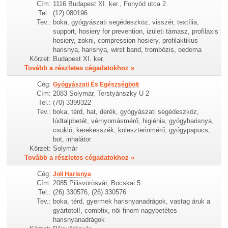
Cím:
1116 Budapest XI. ker., Fonyód utca 2.
Tel.:
(12) 080196
Tev.:
boka, gyógyászati segédeszköz, visszér, textília,
support, hosiery for prevention, izületi támasz, profilaxis
hosiery, zokni, compression hosiery, profilaktikus
harisnya, harisnya, wirst band, trombózis, oedema
Körzet:
Budapest XI. ker.
Tovább a részletes cégadatokhoz »
Cég:
Gyógyászati És Egészségbolt
Cím:
2083 Solymár, Terstyánszky U 2
Tel.:
(70) 3399322
Tev.:
boka, térd, hat, derék, gyógyászati segédeszköz,
lúdtalpbetét, vérnyomásmérő, higiénia, gyógyharisnya,
csukló, kerekesszék, koleszterinmérő, gyógypapucs,
bot, inhalátor
Körzet:
Solymár
Tovább a részletes cégadatokhoz »
Cég:
Joli Harisnya
Cím:
2085 Pilisvörösvár, Bocskai 5
Tel.:
(26) 330576, (26) 330576
Tev.:
boka, térd, gyermek harisnyanadrágok, vastag áruk a
gyártotol!, combfix, nöi finom nagybetétes
harisnyanadrágok