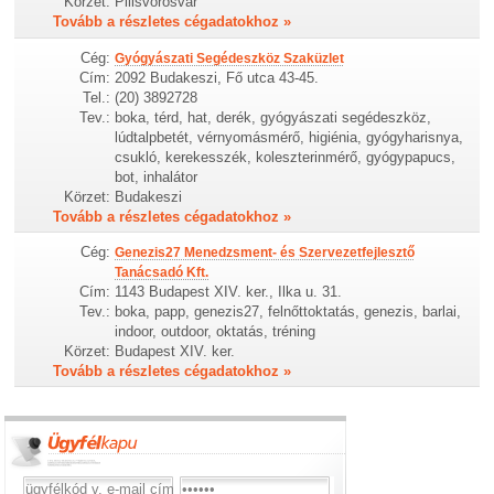
Körzet:
Pilisvörösvár
Tovább a részletes cégadatokhoz »
Cég:
Gyógyászati Segédeszköz Szaküzlet
Cím:
2092 Budakeszi, Fő utca 43-45.
Tel.:
(20) 3892728
Tev.:
boka, térd, hat, derék, gyógyászati segédeszköz,
lúdtalpbetét, vérnyomásmérő, higiénia, gyógyharisnya,
csukló, kerekesszék, koleszterinmérő, gyógypapucs,
bot, inhalátor
Körzet:
Budakeszi
Tovább a részletes cégadatokhoz »
Cég:
Genezis27 Menedzsment- és Szervezetfejlesztő
Tanácsadó Kft.
Cím:
1143 Budapest XIV. ker., Ilka u. 31.
Tev.:
boka, papp, genezis27, felnőttoktatás, genezis, barlai,
indoor, outdoor, oktatás, tréning
Körzet:
Budapest XIV. ker.
Tovább a részletes cégadatokhoz »