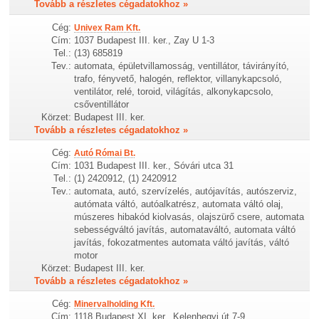
Tovább a részletes cégadatokhoz »
Cég:
Univex Ram Kft.
Cím:
1037 Budapest III. ker., Zay U 1-3
Tel.:
(13) 685819
Tev.:
automata, épületvillamosság, ventillátor, távirányító,
trafo, fényvető, halogén, reflektor, villanykapcsoló,
ventilátor, relé, toroid, világítás, alkonykapcsolo,
csőventillátor
Körzet:
Budapest III. ker.
Tovább a részletes cégadatokhoz »
Cég:
Autó Római Bt.
Cím:
1031 Budapest III. ker., Sóvári utca 31
Tel.:
(1) 2420912, (1) 2420912
Tev.:
automata, autó, szervízelés, autójavítás, autószerviz,
autómata váltó, autóalkatrész, automata váltó olaj,
múszeres hibakód kiolvasás, olajszürő csere, automata
sebességváltó javítás, automataváltó, automata váltó
javítás, fokozatmentes automata váltó javítás, váltó
motor
Körzet:
Budapest III. ker.
Tovább a részletes cégadatokhoz »
Cég:
Minervalholding Kft.
Cím:
1118 Budapest XI. ker., Kelenhegyi út 7-9.