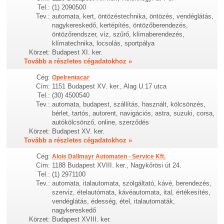
Tel.:
(1) 2090500
Tev.:
automata, kert, öntözéstechnika, öntözés, vendéglátás,
nagykereskedő, kertépítés, öntözőberendezés,
öntözőrendszer, víz, szűrő, klímaberendezés,
klímatechnika, locsolás, sportpálya
Körzet:
Budapest XI. ker.
Tovább a részletes cégadatokhoz »
Cég:
Opelrentacar
Cím:
1151 Budapest XV. ker., Alag U.17 utca
Tel.:
(30) 4500540
Tev.:
automata, budapest, szállítás, használt, kölcsönzés,
bérlet, tartós, autorent, navigációs, astra, suzuki, corsa,
autókölcsönző, online, szerződés
Körzet:
Budapest XV. ker.
Tovább a részletes cégadatokhoz »
Cég:
Alois Dallmayr Automaten - Service Kft.
Cím:
1188 Budapest XVIII. ker., Nagykőrösi út 24.
Tel.:
(1) 2971100
Tev.:
automata, italautomata, szolgáltató, kávé, berendezés,
szerviz, ételautómata, kávéautomata, ital, értékesítés,
vendéglátás, édesség, étel, italautomaták,
nagykereskedő
Körzet:
Budapest XVIII. ker.