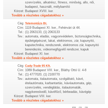
szervízelés, alkatrész, fitness, minőség, allo, női,
budapest, használt, mélybarnító
Körzet:
Budapest XVIII. ker.
Tovább a részletes cégadatokhoz »
Cég:
Telemontázs Bt.
Cím:
1119 Budapest XI. ker., Fehérvári út 44.
Tel.:
(1) 2063133, (1) 2063133
Tev.:
automata, eladás, vagyonvédelem, biztonságtechnika,
épületgépészet, lakat, elektromos, zár, kapunyitó,
kaputechnika, rendszerek, elektromos zár, kapunyitó
berendezés, videomegfigyelő rendszer, kapuk
Körzet:
Budapest XI. ker.
Tovább a részletes cégadatokhoz »
Cég:
Cady-Trade 95 Kft.
Cím:
1089 Budapest VIII. ker., Bláthy Ottó U. 4-8
Tel.:
(1) 4777020, (1) 2100770
Tev.:
automata, italautomata, szolgáltató, kávé,
ételautómata, karbantartás, kávéautomata, gép,
szervízelés, vendéglátás, italautomaták,
nagykereskedő, kávéfőző, bérbeadás, kávégép
Körzet:
Budapest VIII. ker.
Tovább a részletes cégadatokhoz »
[1]
[2]
[3]