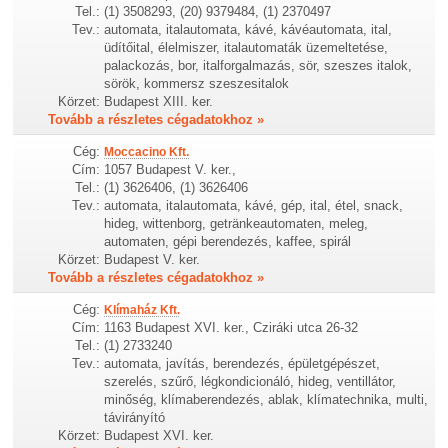
Tel.:
(1) 3508293, (20) 9379484, (1) 2370497
Tev.:
automata, italautomata, kávé, kávéautomata, ital,
üdítőital, élelmiszer, italautomaták üzemeltetése,
palackozás, bor, italforgalmazás, sör, szeszes italok,
sörök, kommersz szeszesitalok
Körzet:
Budapest XIII. ker.
Tovább a részletes cégadatokhoz »
Cég:
Moccacino Kft.
Cím:
1057 Budapest V. ker.,
Tel.:
(1) 3626406, (1) 3626406
Tev.:
automata, italautomata, kávé, gép, ital, étel, snack,
hideg, wittenborg, getränkeautomaten, meleg,
automaten, gépi berendezés, kaffee, spirál
Körzet:
Budapest V. ker.
Tovább a részletes cégadatokhoz »
Cég:
Klímaház Kft.
Cím:
1163 Budapest XVI. ker., Cziráki utca 26-32
Tel.:
(1) 2733240
Tev.:
automata, javítás, berendezés, épületgépészet,
szerelés, szűrő, légkondicionáló, hideg, ventillátor,
minőség, klímaberendezés, ablak, klímatechnika, multi,
távirányító
Körzet:
Budapest XVI. ker.