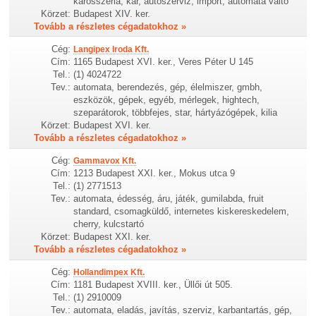
karosszéria, kar, autószerviz, import, autómata váltó
Körzet:
Budapest XIV. ker.
Tovább a részletes cégadatokhoz »
Cég:
Langipex Iroda Kft.
Cím:
1165 Budapest XVI. ker., Veres Péter U 145
Tel.:
(1) 4024722
Tev.:
automata, berendezés, gép, élelmiszer, gmbh,
eszközök, gépek, egyéb, mérlegek, hightech,
szeparátorok, többfejes, star, hártyázógépek, kilia
Körzet:
Budapest XVI. ker.
Tovább a részletes cégadatokhoz »
Cég:
Gammavox Kft.
Cím:
1213 Budapest XXI. ker., Mokus utca 9
Tel.:
(1) 2771513
Tev.:
automata, édesség, áru, játék, gumilabda, fruit
standard, csomagküldő, internetes kiskereskedelem,
cherry, kulcstartó
Körzet:
Budapest XXI. ker.
Tovább a részletes cégadatokhoz »
Cég:
Hollandimpex Kft.
Cím:
1181 Budapest XVIII. ker., Üllői út 505.
Tel.:
(1) 2910009
Tev.:
automata, eladás, javítás, szerviz, karbantartás, gép,