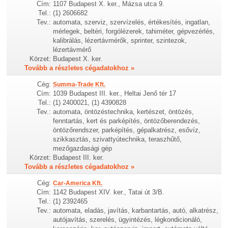
Cím:
1107 Budapest X. ker., Mázsa utca 9.
Tel.:
(1) 2606682
Tev.:
automata, szerviz, szervízelés, értékesítés, ingatlan,
mérlegek, beltéri, forgólézerek, tahiméter, gépvezérlés,
kalibrálás, lézertávmérők, sprinter, szintezok,
lézertávmérő
Körzet:
Budapest X. ker.
Tovább a részletes cégadatokhoz »
Cég:
Summa-Trade Kft.
Cím:
1039 Budapest III. ker., Heltai Jenő tér 17
Tel.:
(1) 2400021, (1) 4390828
Tev.:
automata, öntözéstechnika, kertészet, öntözés,
fenntartás, kert és parképítés, öntözőberendezés,
öntözőrendszer, parképítés, gépalkatrész, esővíz,
szikkasztás, szivattyútechnika, teraszhűtő,
mezőgazdasági gép
Körzet:
Budapest III. ker.
Tovább a részletes cégadatokhoz »
Cég:
Car-America Kft.
Cím:
1142 Budapest XIV. ker., Tatai út 3/B.
Tel.:
(1) 2392465
Tev.:
automata, eladás, javítás, karbantartás, autó, alkatrész,
autójavítás, szerelés, ügyintézés, légkondicionáló,