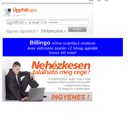
Ingyenes regisztráció »
Elfelejtett jelszó »
Billingo
online számlázó rendszer
éves előfizetés esetén +2 hónap ajándék
fizess elő most!