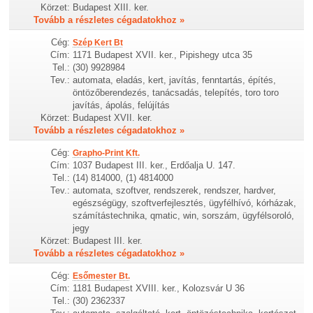
Körzet:
Budapest XIII. ker.
Tovább a részletes cégadatokhoz »
Cég:
Szép Kert Bt
Cím:
1171 Budapest XVII. ker., Pipishegy utca 35
Tel.:
(30) 9928984
Tev.:
automata, eladás, kert, javítás, fenntartás, építés,
öntözőberendezés, tanácsadás, telepítés, toro toro
javítás, ápolás, felújítás
Körzet:
Budapest XVII. ker.
Tovább a részletes cégadatokhoz »
Cég:
Grapho-Print Kft.
Cím:
1037 Budapest III. ker., Erdőalja U. 147.
Tel.:
(14) 814000, (1) 4814000
Tev.:
automata, szoftver, rendszerek, rendszer, hardver,
egészségügy, szoftverfejlesztés, ügyfélhívó, kórházak,
számítástechnika, qmatic, win, sorszám, ügyfélsoroló,
jegy
Körzet:
Budapest III. ker.
Tovább a részletes cégadatokhoz »
Cég:
Esőmester Bt.
Cím:
1181 Budapest XVIII. ker., Kolozsvár U 36
Tel.:
(30) 2362337