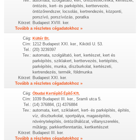
Tev.:
automata, szolgáltató, kert, öntözéstechnika, kertészet,
öntözés, kert- és parképítés, kerttervezés,
öntözőrendszer, locsolás, kertrendezés, központi,
porszívó, porszívózás, poratka
Körzet:
Budapest XVIII. ker.
Tovább a részletes cégadatokhoz »
Cég:
Kültér Bt.
Cím:
1212 Budapest XXI. ker., Kikötő U. 53.
Tel.:
(20) 3239397
Tev.:
automata, szolgáltató, kert, kertészet, kert és
parképítés, sziklakert, kerttervezés, kertépítés,
parképítés, munka, díszburkolat, kertészeti,
kertrendezés, termék, földmunka
Körzet:
Budapest XXI. ker.
Tovább a részletes cégadatokhoz »
Cég:
Óbudai Kertépítő Építő Kft.
Cím:
1039 Budapest III. ker., Sramli utca 5.
Tel.:
(14) 376884, (1) 4376884
Tev.:
automata, kert, sziklakert, kert- és parképítés, építés,
víz, díszburkolat, sportpálya, magasépítés,
növénytelepítés, öntözőhálózat, villanyszerelés,
műtárgy, parkkertfenntartás, kertkertészet
Körzet:
Budapest III. ker.
Tovább a részletes cégadatokhoz »