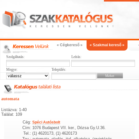
« Cégkereső »
« Szakmai kereső »
Szolgáltatás:
Leírás:
Megye:
Település:
automata
Listázva: 1-40
Találat: 109
Cég:
Spéci Autósbolt
Cím:
1076 Budapest VII. ker., Dózsa Gy.U.36.
Tel.:
(1) 4620173, (1) 4620173
Tev.:
automata, eladás, ital, alkatrész, ügyintézés,