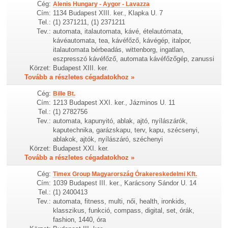
Cég:
Alenis Hungary - Aygor - Lavazza
Cím:
1134 Budapest XIII. ker., Klapka U. 7
Tel.:
(1) 2371211, (1) 2371211
Tev.:
automata, italautomata, kávé, ételautómata,
kávéautomata, tea, kávéfőző, kávégép, italpor,
italautomata bérbeadás, wittenborg, ingatlan,
eszpresszó kávéfőző, automata kávéfőzőgép, zanussi
Körzet:
Budapest XIII. ker.
Tovább a részletes cégadatokhoz »
Cég:
Bille Bt.
Cím:
1213 Budapest XXI. ker., Jázminos U. 11
Tel.:
(1) 2782756
Tev.:
automata, kapunyitó, ablak, ajtó, nyílászárók,
kaputechnika, garázskapu, terv, kapu, szécsenyi,
ablakok, ajtók, nyílászáró, széchenyi
Körzet:
Budapest XXI. ker.
Tovább a részletes cégadatokhoz »
Cég:
Timex Group Magyarország Órakereskedelmi Kft.
Cím:
1039 Budapest III. ker., Karácsony Sándor U. 14
Tel.:
(1) 2400413
Tev.:
automata, fitness, multi, női, health, ironkids,
klasszikus, funkció, compass, digital, set, órák,
fashion, 1440, óra