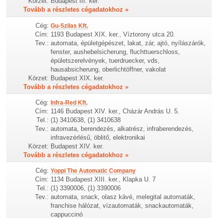
Körzet:
Budapest III. ker.
Tovább a részletes cégadatokhoz »
Cég:
Gu-Szilas Kft.
Cím:
1193 Budapest XIX. ker., Víztorony utca 20.
Tev.:
automata, épületgépészet, lakat, zár, ajtó, nyílászárók,
fenster, aushebelsicherung, fluchttuerschloss,
épületszerelvények, tuerdruecker, vds,
hausabsicherung, oberlichtöffner, vakolat
Körzet:
Budapest XIX. ker.
Tovább a részletes cégadatokhoz »
Cég:
Infra-Red Kft.
Cím:
1146 Budapest XIV. ker., Cházár András U. 5.
Tel.:
(1) 3410638, (1) 3410638
Tev.:
automata, berendezés, alkatrész, infraberendezés,
infravezérlésű, öblitő, elektronikai
Körzet:
Budapest XIV. ker.
Tovább a részletes cégadatokhoz »
Cég:
Yoppi The Automatic Company
Cím:
1134 Budapest XIII. ker., Klapka U. 7
Tel.:
(1) 3390006, (1) 3390006
Tev.:
automata, snack, olasz kávé, melegital automaták,
franchise hálózat, vízautomaták, snackautomaták,
cappuccinó