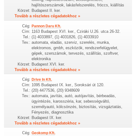
hajlítószerszámok, lakásfelszerelés, fröccs, kiállítás
Körzet:
Budapest II. ker.
Tovább a részletes cégadatokhoz »
Cég:
Pannon Daru Kft.
Cím:
1163 Budapest XVI. ker., Cziráki U.26. utca 26-32.
Tel.:
(1) 4033897, (1) 4031826, (1) 4033910
Tev.:
automata, eladás, szerviz, szerelés, munka,
elektromos, gmbh, eszközök, rendszerfelügyelet,
gépek, szerszámok, tervezés, szállítás, szoftver,
elektronika
Körzet:
Budapest XVI. ker.
Tovább a részletes cégadatokhoz »
Cég:
Drive In Kft.
Cím:
1095 Budapest IX. ker., Soroksári út 120.
Tel.:
(20) 4477536, (20) 9348609
Tev.:
automata, javítás, autó, autójavítás, bérbeadás,
ügyintézés, karosszéria, kar, sebességváltó,
személyautó, kölcsönzés, biztosítás, vizsgáztatás,
Fényezés, diagnosztika
Körzet:
Budapest IX. ker.
Tovább a részletes cégadatokhoz »
Cég:
Geokomp Kft.