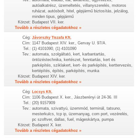
autóalkatrész, üzemeltetés, villanyszerelés, motoros
ruházat, autósbolt, hitel, gépjármű biztosítás, jelzálog,
minden tipus, gépjármű
Körzet:
Budapest VII. ker.
Tovább a részletes cégadatokhoz »
Cég:
Jávorszky Tiszafa Kft.
Cím:
1147 Budapest XIV. ker., Gervay U. 97/A.
Tel.:
(1) 4101090, (1) 4101090
Tev.:
automata, szolgáltató, kert, karbantartás,
öntözéstechnika, kertészet, fenntartás, kert és
parképítés, sziklakert, kert- és parképítés, kerttervezés,
kertépítés, építés, parképítés, munka
Körzet:
Budapest XIV. ker.
Tovább a részletes cégadatokhoz »
Cég:
Locsys Kft.
Cím:
1106 Budapest X. ker., Jászberényi út 24-36. III
Tel.:
(20) 9157909
Tev.:
automata, szivattyú, üzemmód, terminál, tatsuno,
mesterkulcs, tcp ip, üzemanyag, com port, vezérelés,
pc szoftver, dallas, fuel, mágeskártya, pumpa
Körzet:
Budapest X. ker.
Tovább a részletes cégadatokhoz »