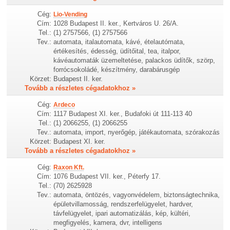
Cég:
Lio-Vending
Cím:
1028 Budapest II. ker., Kertváros U. 26/A.
Tel.:
(1) 2757566, (1) 2757566
Tev.:
automata, italautomata, kávé, ételautómata,
értékesítés, édesség, üdítőital, tea, italpor,
kávéautomaták üzemeltetése, palackos üdítők, szörp,
forrócsokoládé, készítmény, darabárusgép
Körzet:
Budapest II. ker.
Tovább a részletes cégadatokhoz »
Cég:
Ardeco
Cím:
1117 Budapest XI. ker., Budafoki út 111-113 40
Tel.:
(1) 2066255, (1) 2066255
Tev.:
automata, import, nyerőgép, játékautomata, szórakozás
Körzet:
Budapest XI. ker.
Tovább a részletes cégadatokhoz »
Cég:
Raxon Kft.
Cím:
1076 Budapest VII. ker., Péterfy 17.
Tel.:
(70) 2625928
Tev.:
automata, öntözés, vagyonvédelem, biztonságtechnika,
épületvillamosság, rendszerfelügyelet, hardver,
távfelügyelet, ipari automatizálás, kép, kültéri,
megfigyelés, kamera, dvr, intelligens