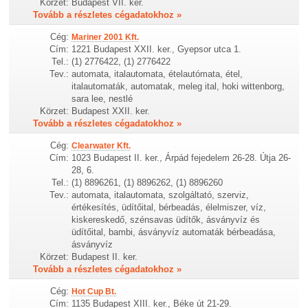
Körzet:
Budapest VII. ker.
Tovább a részletes cégadatokhoz »
Cég:
Mariner 2001 Kft.
Cím:
1221 Budapest XXII. ker., Gyepsor utca 1.
Tel.:
(1) 2776422, (1) 2776422
Tev.:
automata, italautomata, ételautómata, étel,
italautomaták, automatak, meleg ital, hoki wittenborg,
sara lee, nestlé
Körzet:
Budapest XXII. ker.
Tovább a részletes cégadatokhoz »
Cég:
Clearwater Kft.
Cím:
1023 Budapest II. ker., Árpád fejedelem 26-28. Útja 26-
28, 6.
Tel.:
(1) 8896261, (1) 8896262, (1) 8896260
Tev.:
automata, italautomata, szolgáltató, szerviz,
értékesítés, üdítőital, bérbeadás, élelmiszer, víz,
kiskereskedő, szénsavas üdítők, ásványvíz és
üdítőital, bambi, ásványvíz automaták bérbeadása,
ásványvíz
Körzet:
Budapest II. ker.
Tovább a részletes cégadatokhoz »
Cég:
Hot Cup Bt.
Cím:
1135 Budapest XIII. ker., Béke út 21-29.