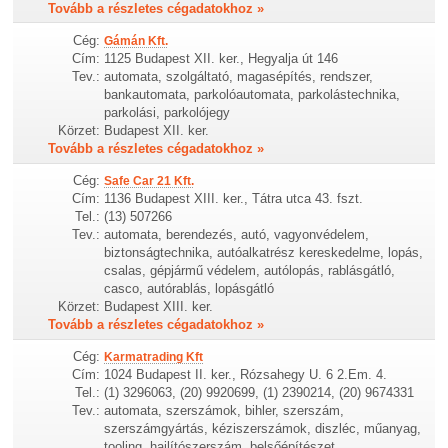
Tovább a részletes cégadatokhoz »
Cég:
Gámán Kft.
Cím:
1125 Budapest XII. ker., Hegyalja út 146
Tev.:
automata, szolgáltató, magasépítés, rendszer,
bankautomata, parkolóautomata, parkolástechnika,
parkolási, parkolójegy
Körzet:
Budapest XII. ker.
Tovább a részletes cégadatokhoz »
Cég:
Safe Car 21 Kft.
Cím:
1136 Budapest XIII. ker., Tátra utca 43. fszt.
Tel.:
(13) 507266
Tev.:
automata, berendezés, autó, vagyonvédelem,
biztonságtechnika, autóalkatrész kereskedelme, lopás,
csalas, gépjármű védelem, autólopás, rablásgátló,
casco, autórablás, lopásgátló
Körzet:
Budapest XIII. ker.
Tovább a részletes cégadatokhoz »
Cég:
Karmatrading Kft
Cím:
1024 Budapest II. ker., Rózsahegy U. 6 2.Em. 4.
Tel.:
(1) 3296063, (20) 9920699, (1) 2390214, (20) 9674331
Tev.:
automata, szerszámok, bihler, szerszám,
szerszámgyártás, kéziszerszámok, diszléc, műanyag,
tooling, hajlítószerszám, belsőépítészet,