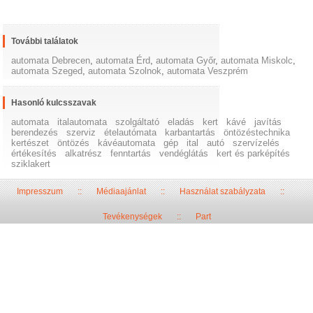
További találatok
automata Debrecen
,
automata Érd
,
automata Győr
,
automata Miskolc
,
automata Szeged
,
automata Szolnok
,
automata Veszprém
Hasonló kulcsszavak
automata
italautomata
szolgáltató
eladás
kert
kávé
javítás
berendezés
szerviz
ételautómata
karbantartás
öntözéstechnika
kertészet
öntözés
kávéautomata
gép
ital
autó
szervízelés
értékesítés
alkatrész
fenntartás
vendéglátás
kert és parképítés
sziklakert
Impresszum
::
Médiaajánlat
::
Használat szabályzata
::
Tevékenységek
::
Part