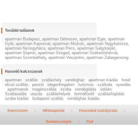
További találatok
apartman Budapest
,
apartman Debrecen
,
apartman Eger
,
apartman
Győr
,
apartman Kaposvár
,
apartman Miskolc
,
apartman Nagykanizsa
,
apartman Nyíregyháza
,
apartman Pécs
,
apartman Salgótarján
,
apartman Sopron
,
apartman Szeged
,
apartman Székesfehérvár
,
apartman Szombathely
,
apartman Veszprém
,
apartman Zalaegerszeg
Hasonló kulcsszavak
apartman
szállás
szálláshely
vendégház
apartman kiadás
hotel
olcsó szállás
panzió
idegenforgalom
turizmus
szálloda
nyaralás
apartmanok
magánszállás
szoba
vendéglátás
üdülés
Szállásadás
utazás
szálláshelyek
termálfürdő
szállásfoglalás
szoba kiadás
budapesti szállás
vendégház kiadás
Impresszum
::
Médiaajánlat
::
Használat szabályzata
::
Tevékenységek
::
Part