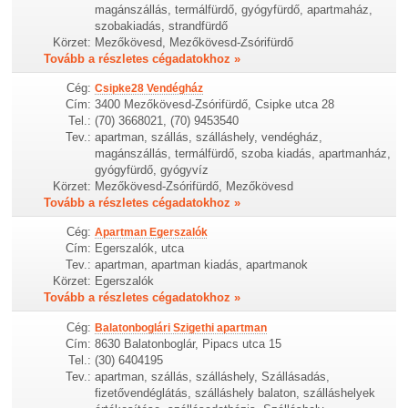
magánszállás, termálfürdő, gyógyfürdő, apartmaház,
szobakiadás, strandfürdő
Körzet:
Mezőkövesd, Mezőkövesd-Zsórifürdő
Tovább a részletes cégadatokhoz »
Cég:
Csipke28 Vendégház
Cím:
3400 Mezőkövesd-Zsórifürdő, Csipke utca 28
Tel.:
(70) 3668021, (70) 9453540
Tev.:
apartman, szállás, szálláshely, vendégház,
magánszállás, termálfürdő, szoba kiadás, apartmanház,
gyógyfürdő, gyógyvíz
Körzet:
Mezőkövesd-Zsórifürdő, Mezőkövesd
Tovább a részletes cégadatokhoz »
Cég:
Apartman Egerszalók
Cím:
Egerszalók, utca
Tev.:
apartman, apartman kiadás, apartmanok
Körzet:
Egerszalók
Tovább a részletes cégadatokhoz »
Cég:
Balatonboglári Szigethi apartman
Cím:
8630 Balatonboglár, Pipacs utca 15
Tel.:
(30) 6404195
Tev.:
apartman, szállás, szálláshely, Szállásadás,
fizetővendéglátás, szálláshely balaton, szálláshelyek