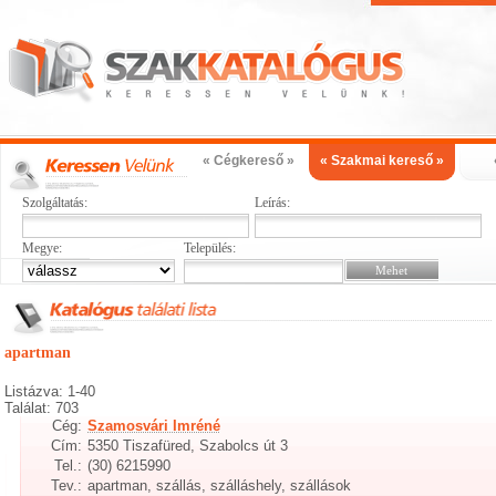
« Cégkereső »
« Szakmai kereső »
Szolgáltatás:
Leírás:
Megye:
Település:
apartman
Listázva: 1-40
Találat: 703
Cég:
Szamosvári Imréné
Cím:
5350 Tiszafüred, Szabolcs út 3
Tel.:
(30) 6215990
Tev.:
apartman, szállás, szálláshely, szállások