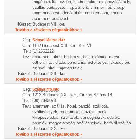
magánszállás, szoba, kiadó szoba, magánszálláshely,
szállás budapesten, apartment, zimmer frei, cheap
room budapest, kiadó lakás, doublerooom, cheap
apartment budapest
Körzet:
Budapest VII. ker.
Tovább a részletes cégadatokhoz »
Cég:
Szinyei Merse Ház
Cím:
1132 Budapest XIII. ker., Ker. VI.
Tel.:
(1) 2362222
Tev.:
apartman, lakás, budapest, flat, lakópark, merse,
otthon, ház, eladó, panorama, befektetés, lakásépítés,
szinyei, hitel, ingatlan telek
Körzet:
Budapest XIII. ker.
Tovább a részletes cégadatokhoz »
Cég:
Szállásinfo.Info
Cím:
1213 Budapest XXI. ker., Cirmos Sétány 18.
Tel.:
(30) 2843078
Tev.:
apartman, szállás, hotel, panzió, szálloda,
szálláshelyek, programok, utazási irodák,
kikapcsolódás, szállások, vendégházak, üdülők,
panziók, magyarországi szálláshelyek, belföldi szállás
Körzet:
Budapest XXI. ker.
Tovább a részletes cégadatokhoz »