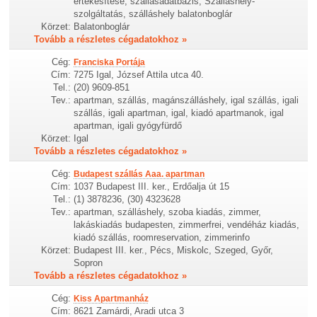
értékesítése, szállásadatbázis, Szálláshely-
szolgáltatás, szálláshely balatonboglár
Körzet:
Balatonboglár
Tovább a részletes cégadatokhoz »
Cég:
Franciska Portája
Cím:
7275 Igal, József Attila utca 40.
Tel.:
(20) 9609-851
Tev.:
apartman, szállás, magánszálláshely, igal szállás, igali
szállás, igali apartman, igal, kiadó apartmanok, igal
apartman, igali gyógyfürdő
Körzet:
Igal
Tovább a részletes cégadatokhoz »
Cég:
Budapest szállás Aaa. apartman
Cím:
1037 Budapest III. ker., Erdőalja út 15
Tel.:
(1) 3878236, (30) 4323628
Tev.:
apartman, szálláshely, szoba kiadás, zimmer,
lakáskiadás budapesten, zimmerfrei, vendéház kiadás,
kiadó szállás, roomreservation, zimmerinfo
Körzet:
Budapest III. ker., Pécs, Miskolc, Szeged, Győr,
Sopron
Tovább a részletes cégadatokhoz »
Cég:
Kiss Apartmanház
Cím:
8621 Zamárdi, Aradi utca 3