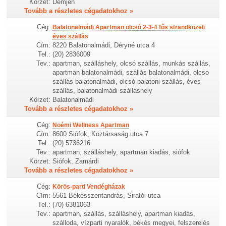
Körzet:
Demjén
Tovább a részletes cégadatokhoz »
Cég:
Balatonalmádi Apartman olcsó 2-3-4 fős strandközeli
éves szállás
Cím:
8220 Balatonalmádi, Déryné utca 4
Tel.:
(20) 2836009
Tev.:
apartman, szálláshely, olcsó szállás, munkás szállás,
apartman balatonalmádi, szállás balatonalmádi, olcso
szállás balatonalmádi, olcsó balatoni szállás, éves
szállás, balatonalmádi szálláshely
Körzet:
Balatonalmádi
Tovább a részletes cégadatokhoz »
Cég:
Noémi Wellness Apartman
Cím:
8600 Siófok, Köztársaság utca 7
Tel.:
(20) 5736216
Tev.:
apartman, szálláshely, apartman kiadás, siófok
Körzet:
Siófok, Zamárdi
Tovább a részletes cégadatokhoz »
Cég:
Körös-parti Vendégházak
Cím:
5561 Békésszentandrás, Siratói utca
Tel.:
(70) 6381063
Tev.:
apartman, szállás, szálláshely, apartman kiadás,
szálloda, vízparti nyaralók, békés megyei, felszerelés