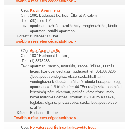
Tovább a részletes cégadatokhoz »
Cég:
Kalvin Apartments
Cím:
1091 Budapest IX. ker., Üllői út A Kálvin T
Tel.:
(30) 9775104
Tev.:
apartman, szállás, szálláshely, magánszállás, kiadó
apartman, stúdió apartman
Körzet:
Budapest IX. ker.
Tovább a részletes cégadatokhoz »
Cég:
Gabi Apartman Bp
Cím:
1037 Budapest III. ker.,
Tel.:
(1) 3878236
Tev.:
apartman, panzió, nyaralás, szoba, üdülés, utazás,
lakás, fizetővendéglátás, budapest tel: 3613878236
:)budapest vendégház olcsó szobákkal! a mi
vendégházunk óbudán található. óbuda budapest öreg,
apartmanok 1-6 fö részére 44-75euro/éjszaka parkolási
lehetöség zárt udvarban, patinás városrésze. mely
közel margit-szigethez. szobák 15-30euro/éjszaka,
foglalás, elgáns, privatszoba, szoba budapest olcsó
szállás
Körzet:
Budapest III. ker.
Tovább a részletes cégadatokhoz »
Cég:
Horvátországi És Ingatlanközvetítő Iroda