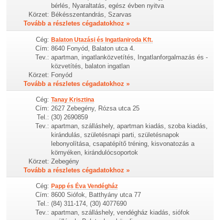
bérlés, Nyaraltatás, egész évben nyitva
Körzet:
Békésszentandrás, Szarvas
Tovább a részletes cégadatokhoz »
Cég:
Balaton Utazási és Ingatlaniroda Kft.
Cím:
8640 Fonyód, Balaton utca 4.
Tev.:
apartman, ingatlanközvetítés, Ingatlanforgalmazás és -
közvetítés, balaton ingatlan
Körzet:
Fonyód
Tovább a részletes cégadatokhoz »
Cég:
Tanay Krisztina
Cím:
2627 Zebegény, Rózsa utca 25
Tel.:
(30) 2690859
Tev.:
apartman, szálláshely, apartman kiadás, szoba kiadás,
kirándulás, születésnapi parti, születésnapok
lebonyolítása, csapatépítő tréning, kisvonatozás a
környéken, kirándulócsoportok
Körzet:
Zebegény
Tovább a részletes cégadatokhoz »
Cég:
Papp és Éva Vendégház
Cím:
8600 Siófok, Batthyány utca 77
Tel.:
(84) 311-174, (30) 4077690
Tev.:
apartman, szálláshely, vendégház kiadás, siófok