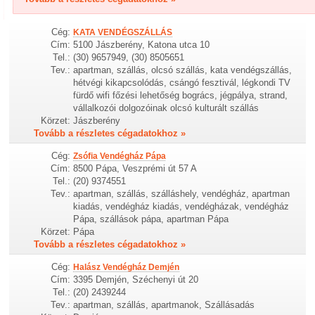
Cég:
KATA VENDÉGSZÁLLÁS
Cím:
5100 Jászberény, Katona utca 10
Tel.:
(30) 9657949, (30) 8505651
Tev.:
apartman, szállás, olcsó szállás, kata vendégszállás,
hétvégi kikapcsolódás, csángó fesztivál, légkondi TV
fürdő wifi főzési lehetőség bogrács, jégpálya, strand,
vállalkozói dolgozóinak olcsó kulturált szállás
Körzet:
Jászberény
Tovább a részletes cégadatokhoz »
Cég:
Zsófia Vendégház Pápa
Cím:
8500 Pápa, Veszprémi út 57 A
Tel.:
(20) 9374551
Tev.:
apartman, szállás, szálláshely, vendégház, apartman
kiadás, vendégház kiadás, vendégházak, vendégház
Pápa, szállások pápa, apartman Pápa
Körzet:
Pápa
Tovább a részletes cégadatokhoz »
Cég:
Halász Vendégház Demjén
Cím:
3395 Demjén, Széchenyi út 20
Tel.:
(20) 2439244
Tev.:
apartman, szállás, apartmanok, Szállásadás