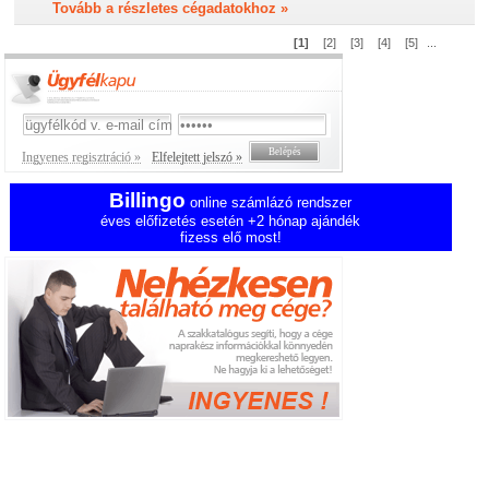
Tovább a részletes cégadatokhoz »
[1]
[2]
[3]
[4]
[5]
...
Ingyenes regisztráció »
Elfelejtett jelszó »
Billingo
online számlázó rendszer
éves előfizetés esetén +2 hónap ajándék
fizess elő most!