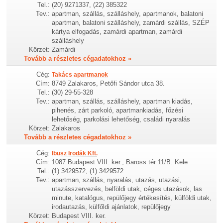
Tel.:
(20) 9271337, (22) 385322
Tev.:
apartman, szállás, szálláshely, apartmanok, balatoni
apartman, balatoni szálláshely, zamárdi szállás, SZÉP
kártya elfogadás, zamárdi apartman, zamárdi
szálláshely
Körzet:
Zamárdi
Tovább a részletes cégadatokhoz »
Cég:
Takács apartmanok
Cím:
8749 Zalakaros, Petőfi Sándor utca 38.
Tel.:
(30) 29-55-328
Tev.:
apartman, szállás, szálláshely, apartman kiadás,
pihenés, zárt parkoló, apartmankiadás, főzési
lehetőség, parkolási lehetőség, családi nyaralás
Körzet:
Zalakaros
Tovább a részletes cégadatokhoz »
Cég:
Ibusz Irodák Kft.
Cím:
1087 Budapest VIII. ker., Baross tér 11/B. Kele
Tel.:
(1) 3429572, (1) 3429572
Tev.:
apartman, szállás, nyaralás, utazás, utazási,
utazásszervezés, belföldi utak, céges utazások, las
minute, katalógus, repülőjegy értékesítés, külföldi utak,
irodautazás, külfőldi ajánlatok, repülőjegy
Körzet:
Budapest VIII. ker.