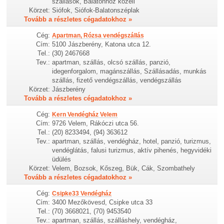
szállások, Balatonhoz közeli
Körzet:
Siófok, Siófok-Balatonszéplak
Tovább a részletes cégadatokhoz »
Cég:
Apartman, Rózsa vendégszállás
Cím:
5100 Jászberény, Katona utca 12.
Tel.:
(30) 2467668
Tev.:
apartman, szállás, olcsó szállás, panzió,
idegenforgalom, magánszállás, Szállásadás, munkás
szállás, fizető vendégszállás, vendégszállás
Körzet:
Jászberény
Tovább a részletes cégadatokhoz »
Cég:
Kern Vendégház Velem
Cím:
9726 Velem, Rákóczi utca 56.
Tel.:
(20) 8233494, (94) 363612
Tev.:
apartman, szállás, vendégház, hotel, panzió, turizmus,
vendéglátás, falusi turizmus, aktív pihenés, hegyvidéki
üdülés
Körzet:
Velem, Bozsok, Kőszeg, Bük, Cák, Szombathely
Tovább a részletes cégadatokhoz »
Cég:
Csipke33 Vendégház
Cím:
3400 Mezőkövesd, Csipke utca 33
Tel.:
(70) 3668021, (70) 9453540
Tev.:
apartman, szállás, szálláshely, vendégház,