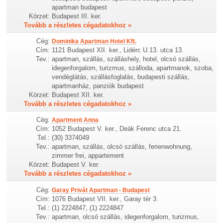
apartman budapest
Körzet:
Budapest III. ker.
Tovább a részletes cégadatokhoz »
Cég:
Dominika Apartman Hotel Kft.
Cím:
1121 Budapest XII. ker., Lidérc U.13. utca 13.
Tev.:
apartman, szállás, szálláshely, hotel, olcsó szállás,
idegenforgalom, turizmus, szálloda, apartmanok, szoba,
vendéglátás, szállásfoglalás, budapesti szállás,
apartmanház, panziók budapest
Körzet:
Budapest XII. ker.
Tovább a részletes cégadatokhoz »
Cég:
Apartment Anna
Cím:
1052 Budapest V. ker., Deák Ferenc utca 21.
Tel.:
(30) 3374049
Tev.:
apartman, szállás, olcsó szállás, ferienwohnung,
zimmer frei, appartement
Körzet:
Budapest V. ker.
Tovább a részletes cégadatokhoz »
Cég:
Garay Privát Apartman - Budapest
Cím:
1076 Budapest VII. ker., Garay tér 3.
Tel.:
(1) 2224847, (1) 2224847
Tev.:
apartman, olcsó szállás, idegenforgalom, turizmus,