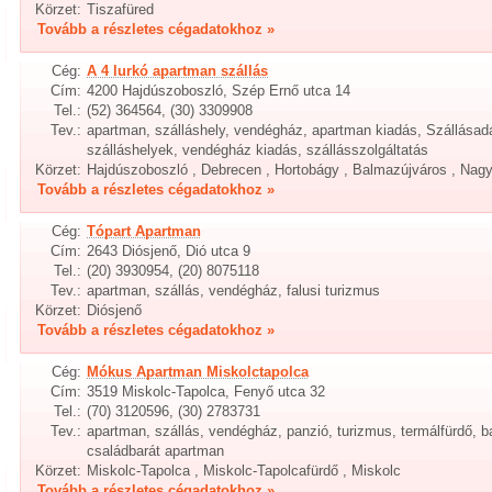
Körzet:
Tiszafüred
Tovább a részletes cégadatokhoz »
Cég:
A 4 lurkó apartman szállás
Cím:
4200 Hajdúszoboszló, Szép Ernő utca 14
Tel.:
(52) 364564, (30) 3309908
Tev.:
apartman, szálláshely, vendégház, apartman kiadás, Szállásad
szálláshelyek, vendégház kiadás, szállásszolgáltatás
Körzet:
Hajdúszoboszló , Debrecen , Hortobágy , Balmazújváros , Nag
Tovább a részletes cégadatokhoz »
Cég:
Tópart Apartman
Cím:
2643 Diósjenő, Dió utca 9
Tel.:
(20) 3930954, (20) 8075118
Tev.:
apartman, szállás, vendégház, falusi turizmus
Körzet:
Diósjenő
Tovább a részletes cégadatokhoz »
Cég:
Mókus Apartman Miskolctapolca
Cím:
3519 Miskolc-Tapolca, Fenyő utca 32
Tel.:
(70) 3120596, (30) 2783731
Tev.:
apartman, szállás, vendégház, panzió, turizmus, termálfürdő, b
családbarát apartman
Körzet:
Miskolc-Tapolca , Miskolc-Tapolcafürdő , Miskolc
Tovább a részletes cégadatokhoz »