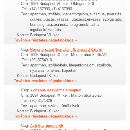
Cím:
1061 Budapest VI. ker., Oktogon tér 3.
Tel.:
(14) 137993, (1) 4137993
Tev.:
apartman, szállás, idegenforgalom, turizmus, nyaralás,
üdülés, utazás, utazási, utazásszervezés, szolgáltató,
kemping, utazási iroda, programok, adria,
ingatlanközvetítés
Körzet:
Budapest VI. ker.
Tovább a részletes cégadatokhoz »
Cég:
Horvátországi Nyaralás - Szomszéd Katalin
Cím:
1095 Budapest IX. ker., Mester utca 8. III/A/1
Tel.:
(20) 5754310
Tev.:
apartman, szálláshely, idegenforgalom, szálloda,
nyaralás, pihenés, hajóutak
Körzet:
Budapest IX. ker.
Tovább a részletes cégadatokhoz »
Cég:
Avicenna Residential Complex
Cím:
1094 Budapest IX. ker., Márton utca 23-25.
Tel.:
(70) 3171426
Tev.:
apartman, száma, férőhelyek
Körzet:
Budapest IX. ker.
Tovább a részletes cégadatokhoz »
Cég:
Ach Apartments Kft