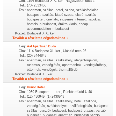
Cím:
1194 Budapest XIX. ker., Nagyszeben utca 2.
Tel.:
(70) 2533450
Tev.:
apartman, szállás, hotel, szoba, szállásfoglalás,
budapesti szállás, kiadó szoba, olcsó, szállás
budapesten, önellátó, ingyenes internet, napokra,
hostels in budapest, órákra kiadó, cheap
accommodation in budapest
Körzet:
Budapest XIX. ker.
Tovább a részletes cégadatokhoz »
Cég:
Aal Apartman Buda
Cím:
1114 Budapest XI. ker., Ulászló utca 26.
Tel.:
(20) 5444848
Tev.:
apartman, szállás, szálláshely, idegenforgalom,
turizmus, vendéglátás, apartmanház, vendéglátóhely,
éttermek, vendégek, thermálfürdő
Körzet:
Budapest XI. ker.
Tovább a részletes cégadatokhoz »
Cég:
Hunor Hotel
Cím:
1039 Budapest III. ker., Pünkösdfürdő U.40.
Tel.:
(12) 430949, (1) 2430949
Tev.:
apartman, szállás, szálláshely, hotel, szálloda,
vendéglátás, szálláshelyek, szállásfoglalás, budapesti
szállás, panziók budapest, budapesti utazás, panzió
budapest, budapesti apartman, budapesti panzió,