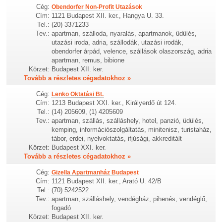
Cég:
Obendorfer Non-Profit Utazások
Cím:
1121 Budapest XII. ker., Hangya U. 33.
Tel.:
(20) 3371233
Tev.:
apartman, szálloda, nyaralás, apartmanok, üdülés,
utazási iroda, adria, szállodák, utazási irodák,
obendorfer árpád, velence, szállások olaszország, adria
apartman, remus, bibione
Körzet:
Budapest XII. ker.
Tovább a részletes cégadatokhoz »
Cég:
Lenko Oktatási Bt.
Cím:
1213 Budapest XXI. ker., Királyerdő út 124.
Tel.:
(14) 205609, (1) 4205609
Tev.:
apartman, szállás, szálláshely, hotel, panzió, üdülés,
kemping, információszolgáltatás, minitenisz, turistaház,
tábor, erdei, nyelvoktatás, ifjúsági, akkreditált
Körzet:
Budapest XXI. ker.
Tovább a részletes cégadatokhoz »
Cég:
Gizella Apartmanház Budapest
Cím:
1121 Budapest XII. ker., Arató U. 42/B
Tel.:
(70) 5242522
Tev.:
apartman, szálláshely, vendégház, pihenés, vendéglő,
fogadó
Körzet:
Budapest XII. ker.