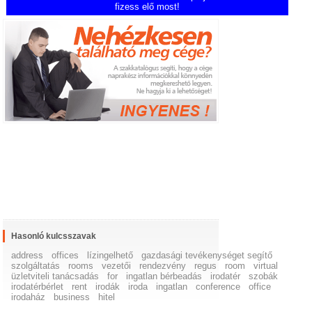
fizess elő most!
Hasonló kulcsszavak
address
offices
lízingelhető
gazdasági tevékenységet segítő
szolgáltatás
rooms
vezetői
rendezvény
regus
room
virtual
üzletviteli tanácsadás
for
ingatlan bérbeadás
irodatér
szobák
irodatérbérlet
rent
irodák
iroda
ingatlan
conference
office
irodaház
business
hitel