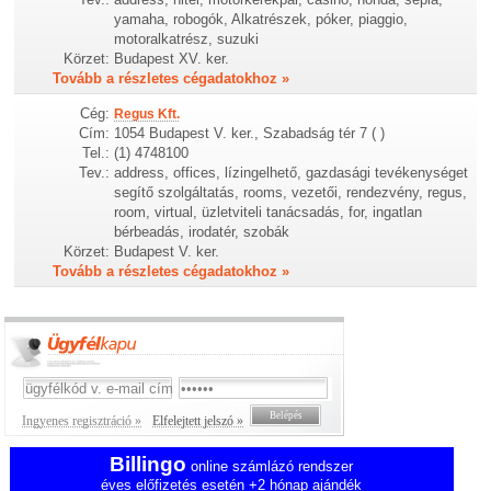
yamaha, robogók, Alkatrészek, póker, piaggio,
motoralkatrész, suzuki
Körzet:
Budapest XV. ker.
Tovább a részletes cégadatokhoz »
Cég:
Regus Kft.
Cím:
1054 Budapest V. ker., Szabadság tér 7 ( )
Tel.:
(1) 4748100
Tev.:
address, offices, lízingelhető, gazdasági tevékenységet
segítő szolgáltatás, rooms, vezetői, rendezvény, regus,
room, virtual, üzletviteli tanácsadás, for, ingatlan
bérbeadás, irodatér, szobák
Körzet:
Budapest V. ker.
Tovább a részletes cégadatokhoz »
Ingyenes regisztráció »
Elfelejtett jelszó »
Billingo
online számlázó rendszer
éves előfizetés esetén +2 hónap ajándék