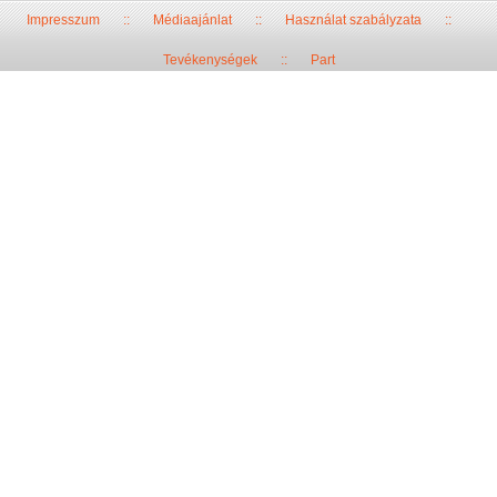
Impresszum
::
Médiaajánlat
::
Használat szabályzata
::
Tevékenységek
::
Part