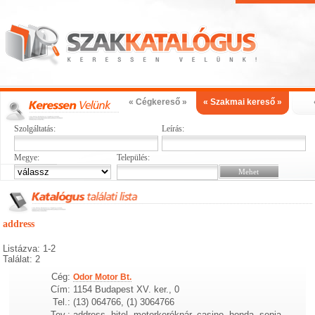
« Cégkereső »
« Szakmai kereső »
Szolgáltatás:
Leírás:
Megye:
Település:
address
Listázva: 1-2
Találat: 2
Cég:
Odor Motor Bt.
Cím:
1154 Budapest XV. ker., 0
Tel.:
(13) 064766, (1) 3064766
Tev.:
address, hitel, motorkerékpár, casino, honda, sepia,