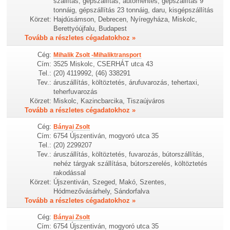
szállítás, gépszállítás, autómentés, gépszállítás 9
tonnáig, gépszállítás 23 tonnáig, daru, kisgépszállítás
Körzet:
Hajdúsámson, Debrecen, Nyíregyháza, Miskolc,
Berettyóújfalu, Budapest
Tovább a részletes cégadatokhoz »
Cég:
Mihalik Zsolt -Mihaliktransport
Cím:
3525 Miskolc, CSERHÁT utca 43
Tel.:
(20) 4119992, (46) 338291
Tev.:
áruszállítás, költöztetés, árufuvarozás, tehertaxi,
teherfuvarozás
Körzet:
Miskolc, Kazincbarcika, Tiszaújváros
Tovább a részletes cégadatokhoz »
Cég:
Bányai Zsolt
Cím:
6754 Újszentiván, mogyoró utca 35
Tel.:
(20) 2299207
Tev.:
áruszállítás, költöztetés, fuvarozás, bútorszállítás,
nehéz tárgyak szállítása, bútorszerelés, költöztetés
rakodással
Körzet:
Újszentiván, Szeged, Makó, Szentes,
Hódmezővásárhely, Sándorfalva
Tovább a részletes cégadatokhoz »
Cég:
Bányai Zsolt
Cím:
6754 Újszentiván, mogyoró utca 35