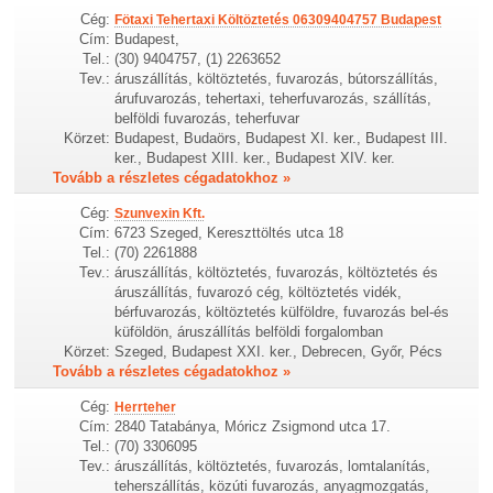
Cég:
Fötaxi Tehertaxi Költöztetés 06309404757 Budapest
Cím:
Budapest,
Tel.:
(30) 9404757, (1) 2263652
Tev.:
áruszállítás, költöztetés, fuvarozás, bútorszállítás,
árufuvarozás, tehertaxi, teherfuvarozás, szállítás,
belföldi fuvarozás, teherfuvar
Körzet:
Budapest, Budaörs, Budapest XI. ker., Budapest III.
ker., Budapest XIII. ker., Budapest XIV. ker.
Tovább a részletes cégadatokhoz »
Cég:
Szunvexin Kft.
Cím:
6723 Szeged, Kereszttöltés utca 18
Tel.:
(70) 2261888
Tev.:
áruszállítás, költöztetés, fuvarozás, költöztetés és
áruszállítás, fuvarozó cég, költöztetés vidék,
bérfuvarozás, költöztetés külföldre, fuvarozás bel-és
küföldön, áruszállítás belföldi forgalomban
Körzet:
Szeged, Budapest XXI. ker., Debrecen, Győr, Pécs
Tovább a részletes cégadatokhoz »
Cég:
Herrteher
Cím:
2840 Tatabánya, Móricz Zsigmond utca 17.
Tel.:
(70) 3306095
Tev.:
áruszállítás, költöztetés, fuvarozás, lomtalanítás,
teherszállítás, közúti fuvarozás, anyagmozgatás,