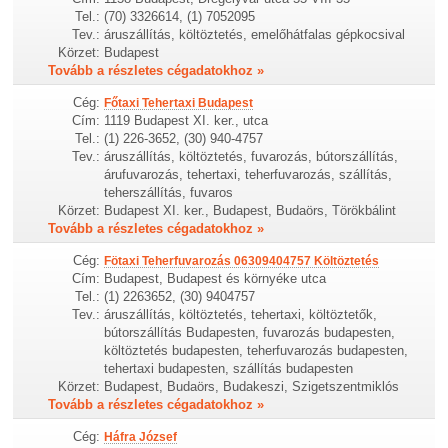
Tel.:
(70) 3326614, (1) 7052095
Tev.:
áruszállítás, költöztetés, emelőhátfalas gépkocsival
Körzet:
Budapest
Tovább a részletes cégadatokhoz »
Cég:
Főtaxi Tehertaxi Budapest
Cím:
1119 Budapest XI. ker., utca
Tel.:
(1) 226-3652, (30) 940-4757
Tev.:
áruszállítás, költöztetés, fuvarozás, bútorszállítás,
árufuvarozás, tehertaxi, teherfuvarozás, szállítás,
teherszállítás, fuvaros
Körzet:
Budapest XI. ker., Budapest, Budaörs, Törökbálint
Tovább a részletes cégadatokhoz »
Cég:
Fötaxi Teherfuvarozás 06309404757 Költöztetés
Cím:
Budapest, Budapest és környéke utca
Tel.:
(1) 2263652, (30) 9404757
Tev.:
áruszállítás, költöztetés, tehertaxi, költöztetők,
bútorszállítás Budapesten, fuvarozás budapesten,
költöztetés budapesten, teherfuvarozás budapesten,
tehertaxi budapesten, szállítás budapesten
Körzet:
Budapest, Budaörs, Budakeszi, Szigetszentmiklós
Tovább a részletes cégadatokhoz »
Cég:
Háfra József