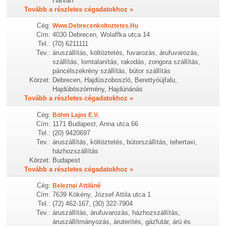
Hatvan
Tovább a részletes cégadatokhoz »
Cég:
Www.Debrecenkoltoztetes.Hu
Cím:
4030 Debrecen, Wolaffka utca 14
Tel.:
(70) 6211111
Tev.:
áruszállítás, költöztetés, fuvarozás, árufuvarozás,
szállítás, lomtalanítás, rakodás, zongora szállítás,
páncélszekrény szállítás, bútor szállítás
Körzet:
Debrecen, Hajdúszoboszló, Berettyóújfalu,
Hajdúböszörmény, Hajdúnánás
Tovább a részletes cégadatokhoz »
Cég:
Böhm Lajos E.V.
Cím:
1171 Budapest, Anna utca 66
Tel.:
(20) 9420697
Tev.:
áruszállítás, költöztetés, bútorszállítás, tehertaxi,
házhozszállítás
Körzet:
Budapest
Tovább a részletes cégadatokhoz »
Cég:
Beleznai Attiláné
Cím:
7639 Kökény, József Attila utca 1
Tel.:
(72) 462-167, (30) 322-7904
Tev.:
áruszállítás, árufuvarozás, házhozszállítás,
áruszállítmányozás, áruterítés, gázfutár, árú és