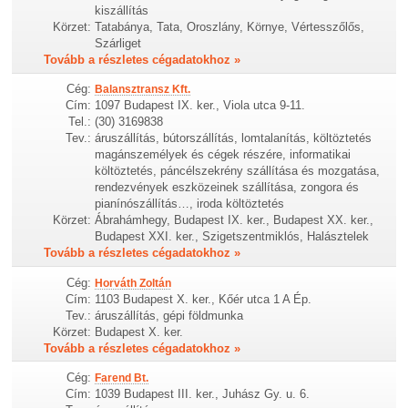
kiszállítás
Körzet:
Tatabánya, Tata, Oroszlány, Környe, Vértesszőlős,
Szárliget
Tovább a részletes cégadatokhoz »
Cég:
Balansztransz Kft.
Cím:
1097 Budapest IX. ker., Viola utca 9-11.
Tel.:
(30) 3169838
Tev.:
áruszállítás, bútorszállítás, lomtalanítás, költöztetés
magánszemélyek és cégek részére, informatikai
költöztetés, páncélszekrény szállítása és mozgatása,
rendezvények eszközeinek szállítása, zongora és
pianínószállítás…, iroda költöztetés
Körzet:
Ábrahámhegy, Budapest IX. ker., Budapest XX. ker.,
Budapest XXI. ker., Szigetszentmiklós, Halásztelek
Tovább a részletes cégadatokhoz »
Cég:
Horváth Zoltán
Cím:
1103 Budapest X. ker., Kőér utca 1 A Ép.
Tev.:
áruszállítás, gépi földmunka
Körzet:
Budapest X. ker.
Tovább a részletes cégadatokhoz »
Cég:
Farend Bt.
Cím:
1039 Budapest III. ker., Juhász Gy. u. 6.