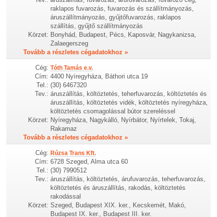
raklapos fuvarozás, fuvarozás és szállítmányozás,
áruszállítmányozás, gyűjtőfuvarozás, raklapos
szállítás, gyűjtő szállítmányozás
Körzet:
Bonyhád, Budapest, Pécs, Kaposvár, Nagykanizsa,
Zalaegerszeg
Tovább a részletes cégadatokhoz »
Cég:
Tóth Tamás e.v.
Cím:
4400 Nyíregyháza, Báthori utca 19
Tel.:
(30) 6467320
Tev.:
áruszállítás, költöztetés, teherfuvarozás, költöztetés és
áruszállítás, költöztetés vidék, költöztetés nyíregyháza,
költöztetés csomagolással bútor szereléssel
Körzet:
Nyíregyháza, Nagykálló, Nyírbátor, Nyírtelek, Tokaj,
Rakamaz
Tovább a részletes cégadatokhoz »
Cég:
Rúzsa Trans Kft.
Cím:
6728 Szeged, Alma utca 60
Tel.:
(30) 7990512
Tev.:
áruszállítás, költöztetés, árufuvarozás, teherfuvarozás,
költöztetés és áruszállítás, rakodás, költöztetés
rakodással
Körzet:
Szeged, Budapest XIX. ker., Kecskemét, Makó,
Budapest IX. ker., Budapest III. ker.