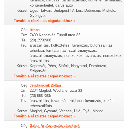
fuvarozó, daruzás, darus szállítás, konténer bérbeadás,
konténerbérlet, darus autó
Körzet:
Eger, Hatvan, Budapest IV. ker., Debrecen, Miskolc,
Gyöngyös
Tovább a részletes cégadatokhoz »
Cég:
iTrans
Cím:
7400 Kaposvár, Füredi utca 83
Tel.:
(20) 2558908
Tev.:
áruszállítás, költöztetés, fuvarozás, bútorszállítás,
tehertaxi, lomtalanítás, szállítmányozás,
áruszállítmányozás, nemzetközi fuvarozás, nemzetközi
áruszállítás
Körzet:
Kaposvár, Pécs, Siófok, Nagyatád, Dombóvár,
Szigetvár
Tovább a részletes cégadatokhoz »
Cég:
Jendruscsik Zoltán
Cím:
2234 Maglód, Wodiáner utca 33
Tel.:
(20) 9907305
Tev.:
áruszállítás, fuvarozás, raklapos fuvarozás, közúti
teherszállítás
Körzet:
Maglód, Gyömrő, Vecsés, Üllő, Gyál, Monor
Tovább a részletes cégadatokhoz »
Cég:
Gábor Árufuvarozás cégeknek