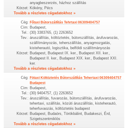
anyagbeszerzés, házhoz szállítás
Körzet:
Kökény, Pécs
Tovább a részletes cégadatokhoz »
Cég:
Főtaxi Bútorszállítás Tehrtaxi 06309404757
Cím:
Budapest,
Tel.:
(30) 3383765, (1) 2263652
Tev.:
áruszállítás, költöztetés, bútorszállítás, árufuvarozás,
szállítmányozás, teherszállítás, anyagmozgatás,
kisteherautó, logisztika, belföldi szállítmányozás
Körzet:
Budapest, Budapest IX. ker., Budapest XII. ker.,
Budapest II. ker., Budapest XIX. ker., Budapest XXI.
ker.
Tovább a részletes cégadatokhoz »
Cég:
Fötaxi Költöztetés Bútorszállítás Tehertaxi 06309404757
Budapest
Cím:
Budapest,
Tel.:
(30) 9404757, (1) 2263652
Tev.:
áruszállítás, fuvarozás, bútorszállítás, árufuvarozás,
tehertaxi, szállítás, közúti áruszállítás, kisteherautó,
teherfuvaozás, költöztetés budapest
Körzet:
Budapest, Budaörs, Törökbálint, Budakeszi, Érd,
Szigetszentmiklós
Tovább a részletes cégadatokhoz »