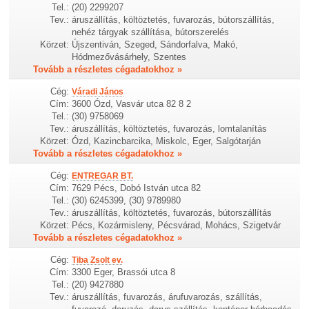
Tel.:
(20) 2299207
Tev.:
áruszállítás, költöztetés, fuvarozás, bútorszállítás,
nehéz tárgyak szállítása, bútorszerelés
Körzet:
Újszentiván, Szeged, Sándorfalva, Makó,
Hódmezővásárhely, Szentes
Tovább a részletes cégadatokhoz »
Cég:
Váradi János
Cím:
3600 Ózd, Vasvár utca 82 8 2
Tel.:
(30) 9758069
Tev.:
áruszállítás, költöztetés, fuvarozás, lomtalanítás
Körzet:
Ózd, Kazincbarcika, Miskolc, Eger, Salgótarján
Tovább a részletes cégadatokhoz »
Cég:
ENTREGAR BT.
Cím:
7629 Pécs, Dobó István utca 82
Tel.:
(30) 6245399, (30) 9789980
Tev.:
áruszállítás, költöztetés, fuvarozás, bútorszállítás
Körzet:
Pécs, Kozármisleny, Pécsvárad, Mohács, Szigetvár
Tovább a részletes cégadatokhoz »
Cég:
Tiba Zsolt ev.
Cím:
3300 Eger, Brassói utca 8
Tel.:
(20) 9427880
Tev.:
áruszállítás, fuvarozás, árufuvarozás, szállítás,