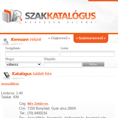
« Cégkereső »
« Szakmai kereső »
Szolgáltatás:
Leírás:
Megye:
Település:
áruszállítás
Listázva: 1-40
Találat: 839
Cég:
Illés Zoltán ev.
Cím:
7150 Bonyhád, Gyár utca 260/6
Tel.:
(70) 9400216
Tev.:
áruszállítás, fuvarozás, árufuvarozás, fuvarozó cég,