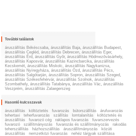
További találatok
áruszállítás Békéscsaba
,
áruszállítás Baja
,
áruszállítás Budapest
,
áruszállítás Cegléd
,
áruszállítás Debrecen
,
áruszállítás Eger
,
áruszállítás Érd
,
áruszállítás Győr
,
áruszállítás Hódmezővásárhely
,
áruszállítás Kaposvár
,
áruszállítás Kazincbarcika
,
áruszállítás
Kecskemét
,
áruszállítás Miskolc
,
áruszállítás Nagykanizsa
,
áruszállítás Nyíregyháza
,
áruszállítás Ózd
,
áruszállítás Pécs
,
áruszállítás Salgótarján
,
áruszállítás Sopron
,
áruszállítás Szeged
,
áruszállítás Székesfehérvár
,
áruszállítás Szolnok
,
áruszállítás
Szombathely
,
áruszállítás Tatabánya
,
áruszállítás Vác
,
áruszállítás
Veszprém
,
áruszállítás Zalaegerszeg
Hasonló kulcsszavak
áruszállítás
költöztetés
fuvarozás
bútorszállítás
árufuvarozás
tehertaxi
teherfuvarozás
szállítás
lomtalanítás
költöztetés és
áruszállítás
fuvarozó cég
raklapos fuvarozás
fuvarszervezés
fuvarozó
szállítmányozás
fuvarozás és szállítmányozás
rakodás
teherszállítás
házhozszállítás
áruszállítmányozás
közúti
áruszállítás
nemzetközi fuvarozás
nehéz tárgyak szállítása