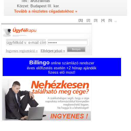
Tev.:
áruszállítás
Körzet:
Budapest III. ker.
Tovább a részletes cégadatokhoz »
[1]
[2]
[3]
[4]
[5]
...
Ingyenes regisztráció »
Elfelejtett jelszó »
Billingo
online számlázó rendszer
éves előfizetés esetén +2 hónap ajándék
fizess elő most!