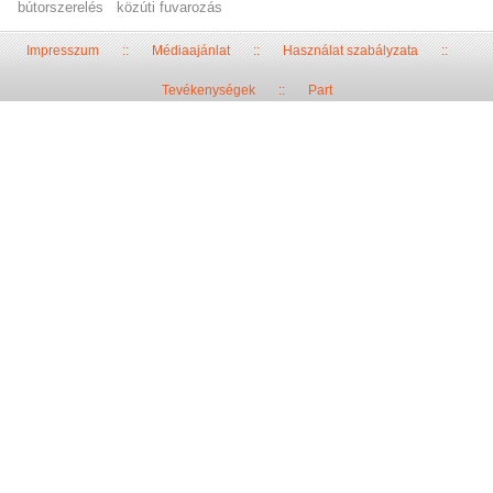
bútorszerelés
közúti fuvarozás
Impresszum
::
Médiaajánlat
::
Használat szabályzata
::
Tevékenységek
::
Part