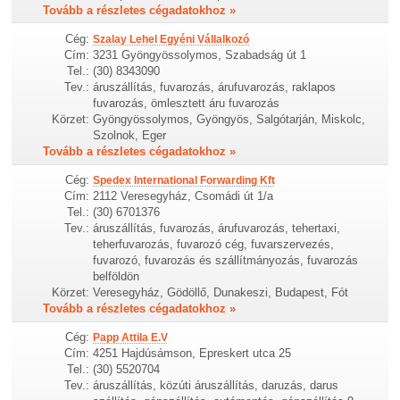
Tovább a részletes cégadatokhoz »
Cég:
Szalay Lehel Egyéni Vállalkozó
Cím:
3231 Gyöngyössolymos, Szabadság út 1
Tel.:
(30) 8343090
Tev.:
áruszállítás, fuvarozás, árufuvarozás, raklapos
fuvarozás, ömlesztett áru fuvarozás
Körzet:
Gyöngyössolymos, Gyöngyös, Salgótarján, Miskolc,
Szolnok, Eger
Tovább a részletes cégadatokhoz »
Cég:
Spedex International Forwarding Kft
Cím:
2112 Veresegyház, Csomádi út 1/a
Tel.:
(30) 6701376
Tev.:
áruszállítás, fuvarozás, árufuvarozás, tehertaxi,
teherfuvarozás, fuvarozó cég, fuvarszervezés,
fuvarozó, fuvarozás és szállítmányozás, fuvarozás
belföldön
Körzet:
Veresegyház, Gödöllő, Dunakeszi, Budapest, Fót
Tovább a részletes cégadatokhoz »
Cég:
Papp Attila E.V
Cím:
4251 Hajdúsámson, Epreskert utca 25
Tel.:
(30) 5520704
Tev.:
áruszállítás, közúti áruszállítás, daruzás, darus