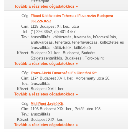
Esztergom
Tovább a részletes cégadatokhoz »
Cég:
Fötaxi Költöztetés Tehertaxi Fuvarozás Budapest
0612263652
Cím:
1119 Budapest XI. ker., utca
Tel.:
(1) 226-3652, (9) 401-4757
Tev.:
áruszállítás, költöztetés, fuvarozás, bútorszállítás,
árufuvarozás, tehertaxi, teherfuvarozás, költöztetés és
áruszállítás, költöztetők, költöztető
Körzet:
Budapest XI. ker., Budapest, Budaörs,
Szigetszentmiklós, Budakeszi, Törökbálint
Tovább a részletes cégadatokhoz »
Cég:
Trans-Akció Fuvarozási És Oktatási Kft.
Cím:
1174 Budapest XVII. ker., Vörösmarty utca 20.
Tev.:
áruszállítás
Körzet:
Budapest XVII. ker.
Tovább a részletes cégadatokhoz »
Cég:
Midi Rent Javító Kft.
Cím:
1196 Budapest XIX. ker., Petőfi utca 198
Tev.:
áruszállítás
Körzet:
Budapest XIX. ker.
Tovább a részletes cégadatokhoz »