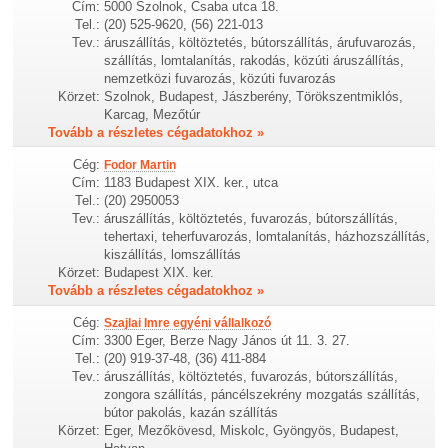
Cím:
5000 Szolnok, Csaba utca 18.
Tel.:
(20) 525-9620, (56) 221-013
Tev.:
áruszállítás, költöztetés, bútorszállítás, árufuvarozás,
szállítás, lomtalanítás, rakodás, közúti áruszállítás,
nemzetközi fuvarozás, közúti fuvarozás
Körzet:
Szolnok, Budapest, Jászberény, Törökszentmiklós,
Karcag, Mezőtúr
Tovább a részletes cégadatokhoz »
Cég:
Fodor Martin
Cím:
1183 Budapest XIX. ker., utca
Tel.:
(20) 2950053
Tev.:
áruszállítás, költöztetés, fuvarozás, bútorszállítás,
tehertaxi, teherfuvarozás, lomtalanítás, házhozszállítás,
kiszállítás, lomszállítás
Körzet:
Budapest XIX. ker.
Tovább a részletes cégadatokhoz »
Cég:
Szajlai Imre egyéni vállalkozó
Cím:
3300 Eger, Berze Nagy János út 11. 3. 27.
Tel.:
(20) 919-37-48, (36) 411-884
Tev.:
áruszállítás, költöztetés, fuvarozás, bútorszállítás,
zongora szállítás, páncélszekrény mozgatás szállítás,
bútor pakolás, kazán szállítás
Körzet:
Eger, Mezőkövesd, Miskolc, Gyöngyös, Budapest,