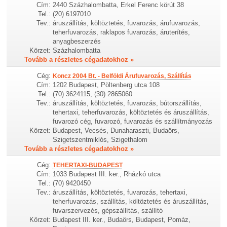
Cím:
2440 Százhalombatta, Erkel Ferenc körút 38
Tel.:
(20) 6197010
Tev.:
áruszállítás, költöztetés, fuvarozás, árufuvarozás,
teherfuvarozás, raklapos fuvarozás, áruterítés,
anyagbeszerzés
Körzet:
Százhalombatta
Tovább a részletes cégadatokhoz »
Cég:
Koncz 2004 Bt. - Belföldi Árufuvarozás, Szállítás
Cím:
1202 Budapest, Pöltenberg utca 108
Tel.:
(70) 3624115, (30) 2865060
Tev.:
áruszállítás, költöztetés, fuvarozás, bútorszállítás,
tehertaxi, teherfuvarozás, költöztetés és áruszállítás,
fuvarozó cég, fuvarozó, fuvarozás és szállítmányozás
Körzet:
Budapest, Vecsés, Dunaharaszti, Budaörs,
Szigetszentmiklós, Szigethalom
Tovább a részletes cégadatokhoz »
Cég:
TEHERTAXI-BUDAPEST
Cím:
1033 Budapest III. ker., Rházkó utca
Tel.:
(70) 9420450
Tev.:
áruszállítás, költöztetés, fuvarozás, tehertaxi,
teherfuvarozás, szállítás, költöztetés és áruszállítás,
fuvarszervezés, gépszállítás, szállító
Körzet:
Budapest III. ker., Budaörs, Budapest, Pomáz,