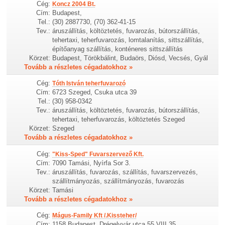
Cég:
Koncz 2004 Bt.
Cím:
Budapest,
Tel.:
(30) 2887730, (70) 362-41-15
Tev.:
áruszállítás, költöztetés, fuvarozás, bútorszállítás,
tehertaxi, teherfuvarozás, lomtalanítás, sittszállítás,
építőanyag szállítás, konténeres sittszállítás
Körzet:
Budapest, Törökbálint, Budaörs, Diósd, Vecsés, Gyál
Tovább a részletes cégadatokhoz »
Cég:
Tóth István teherfuvarozó
Cím:
6723 Szeged, Csuka utca 39
Tel.:
(30) 958-0342
Tev.:
áruszállítás, költöztetés, fuvarozás, bútorszállítás,
tehertaxi, teherfuvarozás, költöztetés Szeged
Körzet:
Szeged
Tovább a részletes cégadatokhoz »
Cég:
"Kiss-Sped" Fuvarszervező Kft.
Cím:
7090 Tamási, Nyírfa Sor 3.
Tev.:
áruszállítás, fuvarozás, szállítás, fuvarszervezés,
szállítmányozás, szállítmányozás, fuvarozás
Körzet:
Tamási
Tovább a részletes cégadatokhoz »
Cég:
Mágus-Family Kft /.Kissteher/
Cím:
1158 Budapest, Drégelyvár utca 55 VIII 35