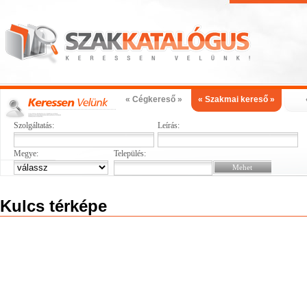
« Cégkereső »
« Szakmai kereső »
Szolgáltatás:
Leírás:
Megye:
Település:
Kulcs térképe