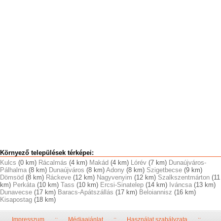
Környező települések térképei:
Kulcs
(0 km)
Rácalmás
(4 km)
Makád
(4 km)
Lórév
(7 km)
Dunaújváros-
Pálhalma
(8 km)
Dunaújváros
(8 km)
Adony
(8 km)
Szigetbecse
(9 km)
Dömsöd
(8 km)
Ráckeve
(12 km)
Nagyvenyim
(12 km)
Szalkszentmárton
(11
km)
Perkáta
(10 km)
Tass
(10 km)
Ercsi-Sinatelep
(14 km)
Iváncsa
(13 km)
Dunavecse
(17 km)
Baracs-Apátszállás
(17 km)
Beloiannisz
(16 km)
Kisapostag
(18 km)
Impresszum
::
Médiaajánlat
::
Használat szabályzata
::