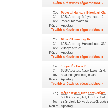
Tovább a részletes cégadatokhoz »
Cég:
Pedestal Hungary Bútoripari Kft.
Cím:
6088 Apostag, Mátyás utca 12.
Tev.:
irodabútor gyártása
Körzet:
Apostag
Tovább a részletes cégadatokhoz »
Cég:
Pintó Villamossági Bt.
Cím:
6088 Apostag, Hunyadi utca 33/b
Tev.:
villanyszerelés
Körzet:
Apostag
Tovább a részletes cégadatokhoz »
Cég:
Junger És Társa Bt.
Cím:
6088 Apostag, Nagy Lajos tér 4.
Tev.:
általános járóbeteg-ellátás
Körzet:
Apostag
Tovább a részletes cégadatokhoz »
Cég:
Mérlegsziget Plusz Könyvelő Kft.
Cím:
6088 Apostag, Ady E. utca 15-1.
Tev.:
számviteli, könyvvizsgálói, adós
Körzet:
Apostag