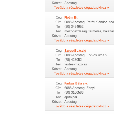
Körzet:
Apostag
Tovább a részletes cégadatokhoz »
Cég:
Floém Bt.
Cím:
6088 Apostag, Petőfi Sándor utca
Tel.:
(30) 3454952
Tev.:
mezőgazdasági termelés, bálázás
Körzet:
Apostag
Tovább a részletes cégadatokhoz »
Cég:
Szegedi László
Cím:
6088 Apostag, Eötvös utca 9
Tel.:
(78) 428052
Tev.:
festés-mázolás
Körzet:
Apostag
Tovább a részletes cégadatokhoz »
Cég:
Farkas Béla e.v.
Cím:
6088 Apostag, Zrinyi
Tel.:
(30) 3100586
Tev.:
építőipar
Körzet:
Apostag
Tovább a részletes cégadatokhoz »