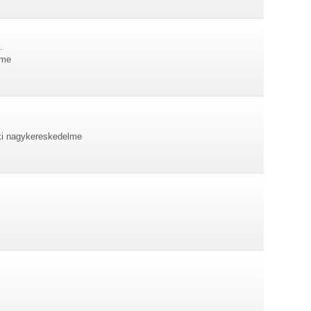
.
lme
öki nagykereskedelme