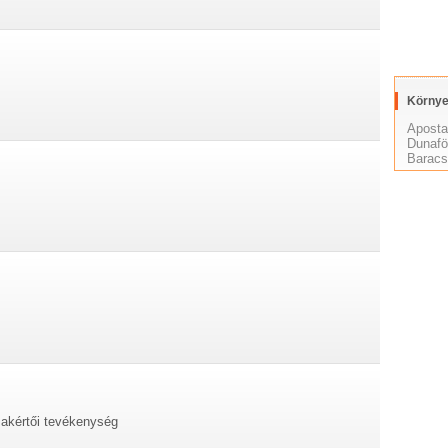
Környe
Apost
Dunafö
Barac
.
zakértői tevékenység