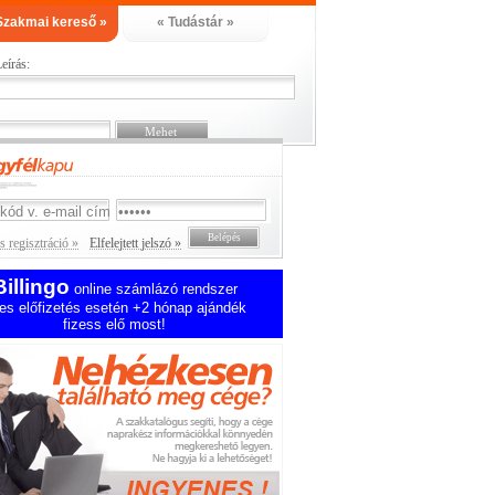
Szakmai kereső »
« Tudástár »
eírás:
 regisztráció »
Elfelejtett jelszó »
Billingo
online számlázó rendszer
es előfizetés esetén +2 hónap ajándék
fizess elő most!