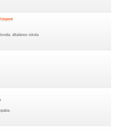
 Központ
óvoda, általános iskola
A
opátia