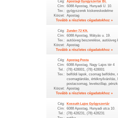
Cég:
Apostagi Gyogyszertár Bt.
Cím:
6088 Apostag, Hunyadi U. 10.
Tev.:
gyógyszerek kiskereskedelme
Körzet:
Apostag
Tovább a részletes cégadatokhoz »
Cég:
Zunder-72 Kft.
Cím:
6088 Apostag, Mátyás u. 19.
Tev.:
autóüveg beszerelése, autóüveg
Körzet:
Apostag
Tovább a részletes cégadatokhoz »
Cég:
Apostag Posta
Cím:
6088 Apostag, Nagy Lajos tér 4
Tel.:
(78) 428001, (78) 428001
Tev.:
belföldi lapok, csomag belföldre, 
csomagtárolás, értéknyilvánítás, h
postacsomag, levelezőlap, pénzk
Körzet:
Apostag
Tovább a részletes cégadatokhoz »
Cég:
Kossuth Lajos Gyógyszertár
Cím:
6088 Apostag, Hunyadi utca 10.
Tel.:
(78) 428231, (78) 428231
Tev.:
patika