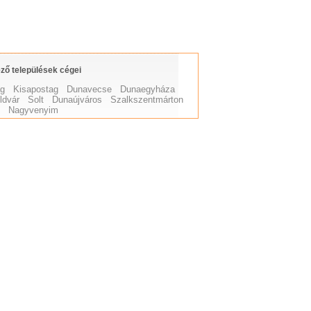
ző települések cégei
ag
Kisapostag
Dunavecse
Dunaegyháza
ldvár
Solt
Dunaújváros
Szalkszentmárton
s
Nagyvenyim