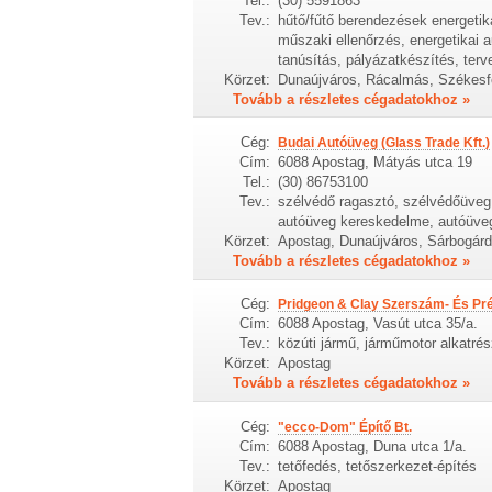
Tel.:
(30) 5591863
Tev.:
hűtő/fűtő berendezések energetika
műszaki ellenőrzés, energetikai 
tanúsítás, pályázatkészítés, ter
Körzet:
Dunaújváros, Rácalmás, Székesfe
Tovább a részletes cégadatokhoz »
Cég:
Budai Autóüveg (Glass Trade Kft.)
Cím:
6088 Apostag, Mátyás utca 19
Tel.:
(30) 86753100
Tev.:
szélvédő ragasztó, szélvédőüveg
autóüveg kereskedelme, autóüveg 
Körzet:
Apostag, Dunaújváros, Sárbogárd
Tovább a részletes cégadatokhoz »
Cég:
Pridgeon & Clay Szerszám- És Pré
Cím:
6088 Apostag, Vasút utca 35/a.
Tev.:
közúti jármű, járműmotor alkatré
Körzet:
Apostag
Tovább a részletes cégadatokhoz »
Cég:
"ecco-Dom" Építő Bt.
Cím:
6088 Apostag, Duna utca 1/a.
Tev.:
tetőfedés, tetőszerkezet-építés
Körzet:
Apostag