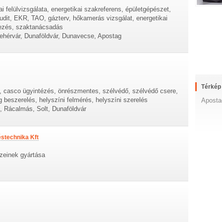
i felülvizsgálata, energetikai szakreferens, épületgépészet,
audit, EKR, TAO, gázterv, hőkamerás vizsgálat, energetikai
vezés, szaktanácsadás
hérvár, Dunaföldvár, Dunavecse, Apostag
Térkép
, casco ügyintézés, önrészmentes, szélvédő, szélvédő csere,
beszerelés, helyszíni felmérés, helyszíni szerelés
Aposta
, Rácalmás, Solt, Dunaföldvár
stechnika Kft
szeinek gyártása