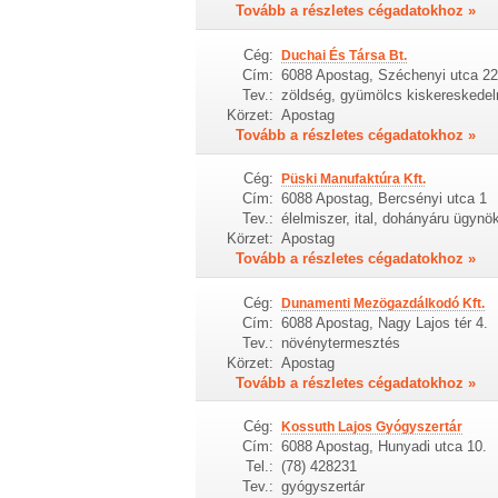
Tovább a részletes cégadatokhoz »
Cég:
Duchai És Társa Bt.
Cím:
6088 Apostag, Széchenyi utca 22
Tev.:
zöldség, gyümölcs kiskereskede
Körzet:
Apostag
Tovább a részletes cégadatokhoz »
Cég:
Püski Manufaktúra Kft.
Cím:
6088 Apostag, Bercsényi utca 1
Tev.:
élelmiszer, ital, dohányáru ügyn
Körzet:
Apostag
Tovább a részletes cégadatokhoz »
Cég:
Dunamenti Mezögazdálkodó Kft.
Cím:
6088 Apostag, Nagy Lajos tér 4.
Tev.:
növénytermesztés
Körzet:
Apostag
Tovább a részletes cégadatokhoz »
Cég:
Kossuth Lajos Gyógyszertár
Cím:
6088 Apostag, Hunyadi utca 10.
Tel.:
(78) 428231
Tev.:
gyógyszertár