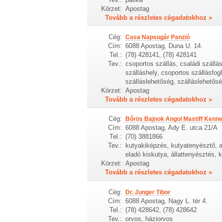
Körzet:
Apostag
Tovább a részletes cégadatokhoz »
Cég:
Casa Napsugár Panzió
Cím:
6088 Apostag, Duna U. 14.
Tel.:
(78) 428141, (78) 428141
Tev.:
csoportos szállás, családi szállás
szálláshely, csoportos szállásfogla
szálláslehetőség, szálláslehetősé
Körzet:
Apostag
Tovább a részletes cégadatokhoz »
Cég:
Bőrös Bajnok Angol Mastiff Kenne
Cím:
6088 Apostag, Ady E. utca 21/A
Tel.:
(70) 3881866
Tev.:
kutyakiképzés, kutyatenyésztő, a
eladó kiskutya, állattenyésztés,
Körzet:
Apostag
Tovább a részletes cégadatokhoz »
Cég:
Dr. Junger Tibor
Cím:
6088 Apostag, Nagy L. tér 4.
Tel.:
(78) 428642, (78) 428642
Tev.:
orvos, háziorvos