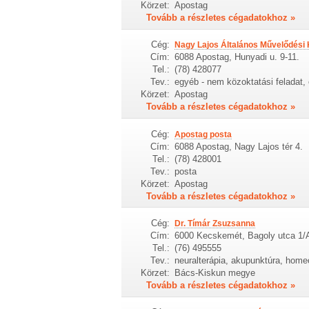
Körzet:
Apostag
Tovább a részletes cégadatokhoz »
Cég:
Nagy Lajos Általános Művelődési
Cím:
6088 Apostag, Hunyadi u. 9-11.
Tel.:
(78) 428077
Tev.:
egyéb - nem közoktatási feladat, 
Körzet:
Apostag
Tovább a részletes cégadatokhoz »
Cég:
Apostag posta
Cím:
6088 Apostag, Nagy Lajos tér 4.
Tel.:
(78) 428001
Tev.:
posta
Körzet:
Apostag
Tovább a részletes cégadatokhoz »
Cég:
Dr. Tímár Zsuzsanna
Cím:
6000 Kecskemét, Bagoly utca 1/
Tel.:
(76) 495555
Tev.:
neuralterápia, akupunktúra, home
Körzet:
Bács-Kiskun megye
Tovább a részletes cégadatokhoz »