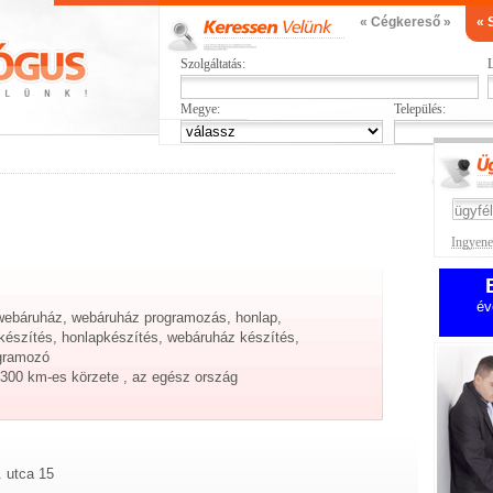
« Cégkereső »
« 
Szolgáltatás:
L
Megye:
Település:
Ingyenes
év
 webáruház, webáruház programozás, honlap,
készítés, honlapkészítés, webáruház készítés,
ogramozó
300 km-es körzete , az egész ország
 utca 15