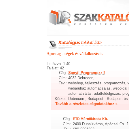
Apostag - cégek és vállalkozások
Listázva: 1-40
Találat: 42
Cég:
Sanyi! Programozz!!
Cím:
4032 Debrecen,
Tev.:
webshop, fejlesztés, programozás,
webáruház automatizálás, weboldal 
automatizálás, adatfeldolgozás, pr
Körzet:
Debrecen , Budapest , Budapest és 
Tovább a részletes cégadatokhoz »
Cég:
ETD Mérnökiroda Kft.
Cím:
2400 Dunaújváros, Apáczai Cs. J.