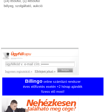
(14) 855060, (1) 4855060
bélyeg, szolgáltató, aukció
Ingyenes regisztráció »
Elfelejtett jelszó »
Billingo
online számlázó rendszer
éves előfizetés esetén +2 hónap ajándék
fizess elő most!