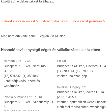
között sok érdekes cikket találhatsz.
Értékelje a vállalkozást >
Adatmódosítás >
Hibás adat jelentése >
Még nem értékelte senki. Legyen Ön az első!
Hasonló tevékenységű cégek és vállalkozások a közelben
Németh O.K. Bike
Plf Kft.
Budapest XIII. ker., Népfürdő
Budapest XXI. ker., Hoeromu U. 4.
U.19/C
(1) 2780213, (1) 2780213
(13) 591832, (1) 3591832
letöltés, hálózat, gép
kerékpárjavítás, szerelés,
webáruház
Inverse Hungary Kft.
Budapest XIX. ker., Zoltán U. 14.
Profila Auctions Rfr Co.Ltd.
(20) 9751650
Budapest VIII. ker., Szentkirályi U.
internet, optimalizált webáruházak
6.
előfizetői rendszerben, webdesign