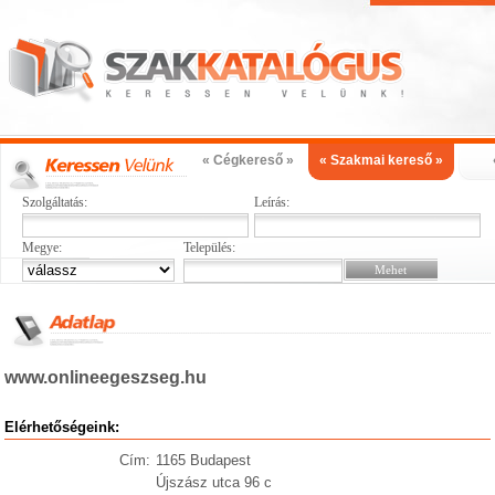
« Cégkereső »
« Szakmai kereső »
Szolgáltatás:
Leírás:
Megye:
Település:
www.onlineegeszseg.hu
Elérhetőségeink:
Cím:
1165 Budapest
Újszász utca 96 c