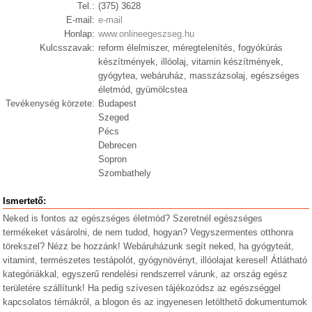
Tel.:
(375) 3628
E-mail:
e-mail
Honlap:
www.onlineegeszseg.hu
Kulcsszavak:
reform élelmiszer, méregtelenítés, fogyókúrás
készítmények, illóolaj, vitamin készítmények,
gyógytea, webáruház, masszázsolaj, egészséges
életmód, gyümölcstea
Tevékenység körzete:
Budapest
Szeged
Pécs
Debrecen
Sopron
Szombathely
Ismertető:
Neked is fontos az egészséges életmód? Szeretnél egészséges
termékeket vásárolni, de nem tudod, hogyan? Vegyszermentes otthonra
törekszel? Nézz be hozzánk! Webáruházunk segít neked, ha gyógyteát,
vitamint, természetes testápolót, gyógynövényt, illóolajat keresel! Átlátható
kategóriákkal, egyszerű rendelési rendszerrel várunk, az ország egész
területére szállítunk! Ha pedig szívesen tájékozódsz az egészséggel
kapcsolatos témákról, a blogon és az ingyenesen letölthető dokumentumok