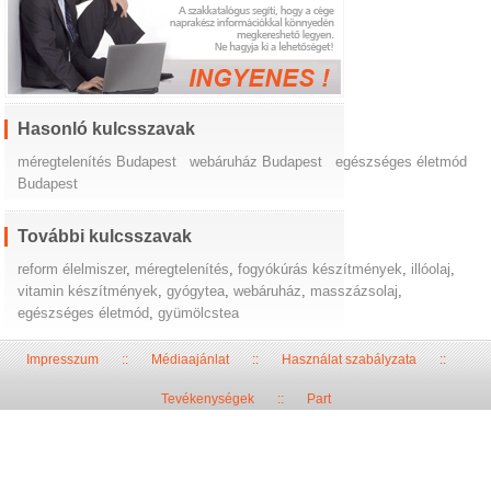
Hasonló kulcsszavak
méregtelenítés Budapest
webáruház Budapest
egészséges életmód
Budapest
További kulcsszavak
reform élelmiszer
,
méregtelenítés
,
fogyókúrás készítmények
,
illóolaj
,
vitamin készítmények
,
gyógytea
,
webáruház
,
masszázsolaj
,
egészséges életmód
,
gyümölcstea
Impresszum
::
Médiaajánlat
::
Használat szabályzata
::
Tevékenységek
::
Part