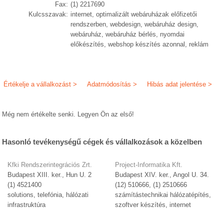
Fax:
(1) 2217690
Kulcsszavak:
internet, optimalizált webáruházak előfizetői
rendszerben, webdesign, webáruház design,
webáruház, webáruház bérlés, nyomdai
előkészítés, webshop készítés azonnal, reklám
Értékelje a vállalkozást >
Adatmódosítás >
Hibás adat jelentése >
Még nem értékelte senki. Legyen Ön az első!
Hasonló tevékenységű cégek és vállalkozások a közelben
Kfki Rendszerintegrációs Zrt.
Project-Informatika Kft.
Budapest XIII. ker., Hun U. 2
Budapest XIV. ker., Angol U. 34.
(1) 4521400
(12) 510666, (1) 2510666
solutions, telefónia, hálózati
számítástechnikai hálózatépítés,
infrastruktúra
szoftver készítés, internet