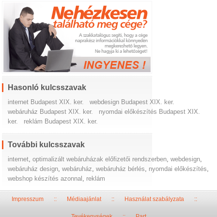
Hasonló kulcsszavak
internet Budapest XIX. ker.
webdesign Budapest XIX. ker.
webáruház Budapest XIX. ker.
nyomdai előkészítés Budapest XIX.
ker.
reklám Budapest XIX. ker.
További kulcsszavak
internet
,
optimalizált webáruházak előfizetői rendszerben
,
webdesign
,
webáruház design
,
webáruház
,
webáruház bérlés
,
nyomdai előkészítés
,
webshop készítés azonnal
,
reklám
Impresszum
::
Médiaajánlat
::
Használat szabályzata
::
Tevékenységek
::
Part