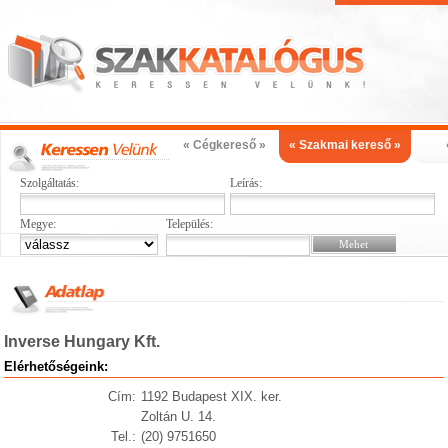
« Cégkereső »
« Szakmai kereső »
Szolgáltatás:
Leírás:
Megye:
Település:
Inverse Hungary Kft.
Elérhetőségeink:
Cím:
1192 Budapest XIX. ker.
Zoltán U. 14.
Tel.:
(20) 9751650