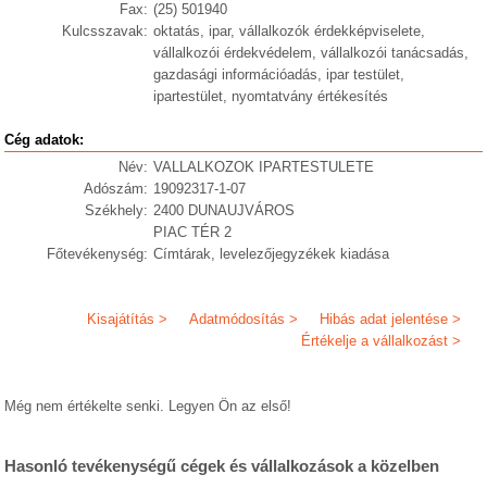
Fax:
(25) 501940
Kulcsszavak:
oktatás, ipar, vállalkozók érdekképviselete,
vállalkozói érdekvédelem, vállalkozói tanácsadás,
gazdasági információadás, ipar testület,
ipartestület, nyomtatvány értékesítés
Cég adatok:
Név:
VALLALKOZOK IPARTESTULETE
Adószám:
19092317-1-07
Székhely:
2400 DUNAUJVÁROS
PIAC TÉR 2
Főtevékenység:
Címtárak, levelezőjegyzékek kiadása
Kisajátítás >
Adatmódosítás >
Hibás adat jelentése >
Értékelje a vállalkozást >
Még nem értékelte senki. Legyen Ön az első!
Hasonló tevékenységű cégek és vállalkozások a közelben