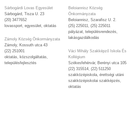
Sárbogárdi Lovas Egyesület
Beloiannisz Község
Sárbogárd, Tisza U. 23
Önkormányzata
(20) 3477652
Beloiannisz, Szarafisz U. 2.
lovassport, egyesület, oktatás
(25) 225011, (25) 225011
pályázat, településrendezés,
lakásgazdálkodás
Zámoly Község Önkormányzata
Zámoly, Kossuth utca 43
(22) 251001
Váci Mihály Szakképző Iskola És
oktatás, közszolgáltatás,
Kollégium
településfejlesztés
Székesfehérvár, Berényi utca 105
(22) 315514, (22) 511250
szakközépiskola, érettségi utáni
szakközépiskolai szakképzés,
oktatás