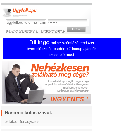
Ingyenes regisztráció »
Elfelejtett jelszó »
Billingo
online számlázó rendszer
éves előfizetés esetén +2 hónap ajándék
fizess elő most!
Hasonló kulcsszavak
oktatás Dunaújváros