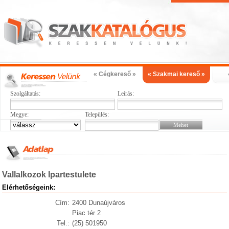
« Cégkereső »
« Szakmai kereső »
Szolgáltatás:
Leírás:
Megye:
Település:
Vallalkozok Ipartestulete
Elérhetőségeink:
Cím:
2400 Dunaújváros
Piac tér 2
Tel.:
(25) 501950