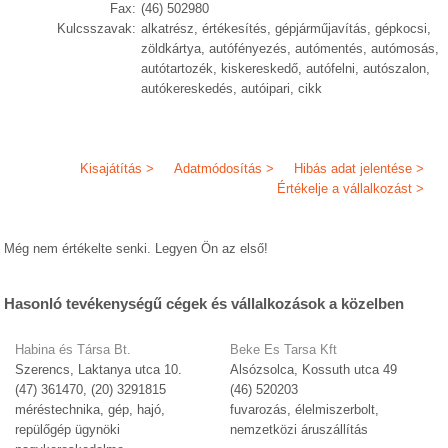
Fax:
(46) 502980
Kulcsszavak:
alkatrész, értékesítés, gépjárműjavítás, gépkocsi,
zöldkártya, autófényezés, autómentés, autómosás,
autótartozék, kiskereskedő, autófelni, autószalon,
autókereskedés, autóipari, cikk
Kisajátítás >
Adatmódosítás >
Hibás adat jelentése >
Értékelje a vállalkozást >
Még nem értékelte senki. Legyen Ön az első!
Hasonló tevékenységű cégek és vállalkozások a közelben
Habina és Társa Bt.
Beke Es Tarsa Kft
Szerencs, Laktanya utca 10.
Alsózsolca, Kossuth utca 49
(47) 361470, (20) 3291815
(46) 520203
méréstechnika, gép, hajó,
fuvarozás, élelmiszerbolt,
repülőgép ügynöki
nemzetközi áruszállítás