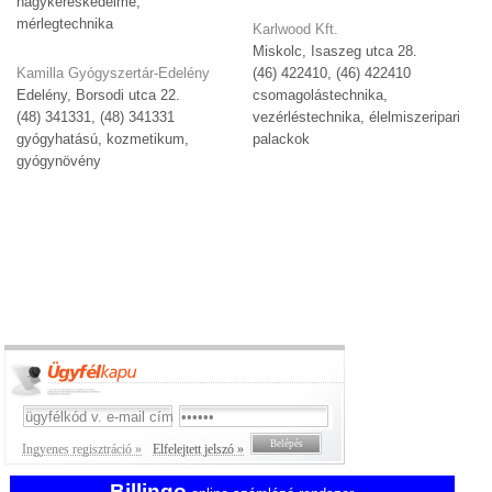
nagykereskedelme,
mérlegtechnika
Karlwood Kft.
Miskolc, Isaszeg utca 28.
Kamilla Gyógyszertár-Edelény
(46) 422410, (46) 422410
Edelény, Borsodi utca 22.
csomagolástechnika,
(48) 341331, (48) 341331
vezérléstechnika, élelmiszeripari
gyógyhatású, kozmetikum,
palackok
gyógynövény
Ingyenes regisztráció »
Elfelejtett jelszó »
Billingo