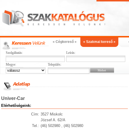
« Cégkereső »
« Szakmai kereső »
Szolgáltatás:
Leírás:
Megye:
Település:
Univer-Car
Elérhetőségeink:
Cím:
3527 Miskolc
József A. 62/A
Tel.:
(46) 502980 , (46) 502980