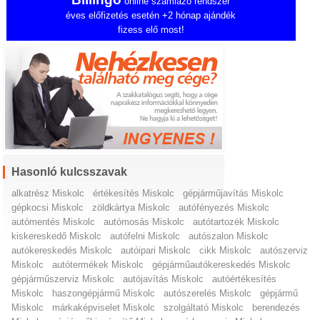
online számlázó rendszer
éves előfizetés esetén +2 hónap ajándék
fizess elő most!
Hasonló kulcsszavak
alkatrész Miskolc
értékesítés Miskolc
gépjárműjavítás Miskolc
gépkocsi Miskolc
zöldkártya Miskolc
autófényezés Miskolc
autómentés Miskolc
autómosás Miskolc
autótartozék Miskolc
kiskereskedő Miskolc
autófelni Miskolc
autószalon Miskolc
autókereskedés Miskolc
autóipari Miskolc
cikk Miskolc
autószerviz
Miskolc
autótermékek Miskolc
gépjárműautókereskedés Miskolc
gépjárműszerviz Miskolc
autójavítás Miskolc
autóértékesítés
Miskolc
haszongépjármű Miskolc
autószerelés Miskolc
gépjármű
Miskolc
márkaképviselet Miskolc
szolgáltató Miskolc
berendezés