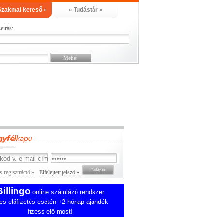
Szakmai kereső »
« Tudástár »
eírás:
 regisztráció »
Elfelejtett jelszó »
Billingo
online számlázó rendszer
es előfizetés esetén +2 hónap ajándék
fizess elő most!