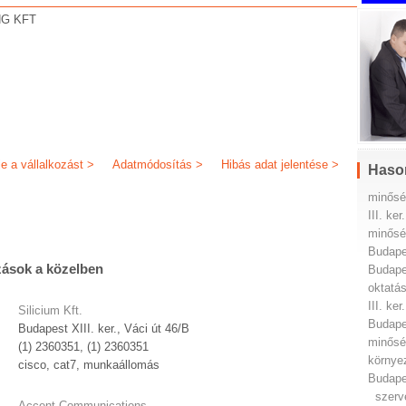
NG KFT
je a vállalkozást >
Adatmódosítás >
Hibás adat jelentése >
Haso
minősé
III. ker.
minőség
Budapes
zások a közelben
Budapes
oktatás
III. ker.
Silicium Kft.
Budapes
Budapest XIII. ker., Váci út 46/B
minőség
(1) 2360351, (1) 2360351
környez
cisco, cat7, munkaállomás
Budapes
szerv
Accent Communications