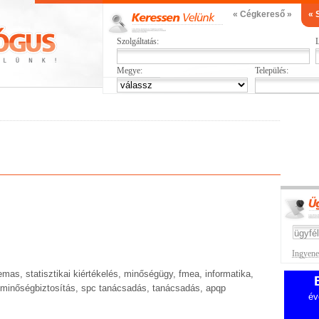
« Cégkereső »
« 
Szolgáltatás:
L
Megye:
Település:
Ingyenes
mas, statisztikai kiértékelés, minőségügy, fmea, informatika,
r, minőségbiztosítás, spc tanácsadás, tanácsadás, apqp
év