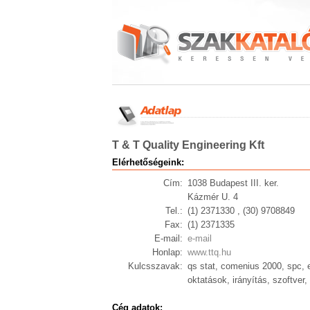
T & T Quality Engineering Kft
Elérhetőségeink:
Cím:
1038 Budapest III. ker.
Kázmér U. 4
Tel.:
(1) 2371330 , (30) 9708849
Fax:
(1) 2371335
E-mail:
e-mail
Honlap:
www.ttq.hu
Kulcsszavak:
qs stat, comenius 2000, spc, e
oktatások, irányítás, szoftve
Cég adatok: