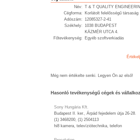
Név:
T & T QUALITY ENGINEERI
Cégforma:
Korlátolt felelősségű társaság
Adószám:
12085327-2-41
Székhely:
1038 BUDAPEST
KÁZMÉR UTCA 4.
Főtevékenység:
Egyéb szoftverkiadás
Értékel
Még nem értékelte senki. Legyen Ön az első!
Hasonló tevékenységű cégek és vállalko
Sony Hungária Kft.
Budapest II. ker., Árpád fejedelem útja 26-28.
(1) 3468200, (1) 2504113
hi8 kamera, televíziótechnika, telefon
Prosolution