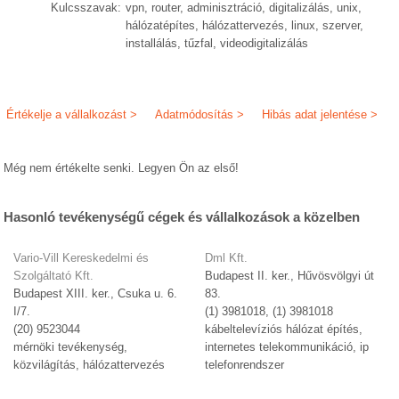
Kulcsszavak:
vpn, router, adminisztráció, digitalizálás, unix,
hálózatépítes, hálózattervezés, linux, szerver,
installálás, tűzfal, videodigitalizálás
Értékelje a vállalkozást >
Adatmódosítás >
Hibás adat jelentése >
Még nem értékelte senki. Legyen Ön az első!
Hasonló tevékenységű cégek és vállalkozások a közelben
Vario-Vill Kereskedelmi és
Dml Kft.
Szolgáltató Kft.
Budapest II. ker., Hűvösvölgyi út
Budapest XIII. ker., Csuka u. 6.
83.
I/7.
(1) 3981018, (1) 3981018
(20) 9523044
kábeltelevíziós hálózat építés,
mérnöki tevékenység,
internetes telekommunikáció, ip
közvilágítás, hálózattervezés
telefonrendszer