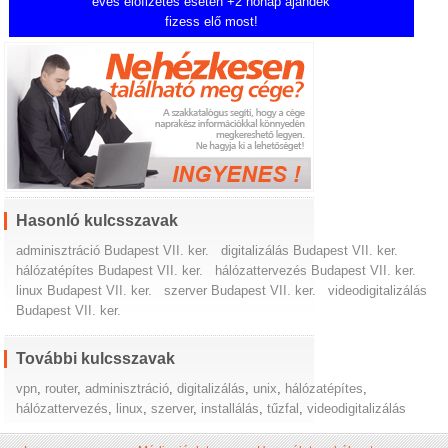
éves előfizetés esetén +2 hónap ajándék
fizess elő most!
Hasonló kulcsszavak
adminisztráció Budapest VII. ker.
digitalizálás Budapest VII. ker.
hálózatépítes Budapest VII. ker.
hálózattervezés Budapest VII. ker.
linux Budapest VII. ker.
szerver Budapest VII. ker.
videodigitalizálás
Budapest VII. ker.
További kulcsszavak
vpn
,
router
,
adminisztráció
,
digitalizálás
,
unix
,
hálózatépítes
,
hálózattervezés
,
linux
,
szerver
,
installálás
,
tűzfal
,
videodigitalizálás