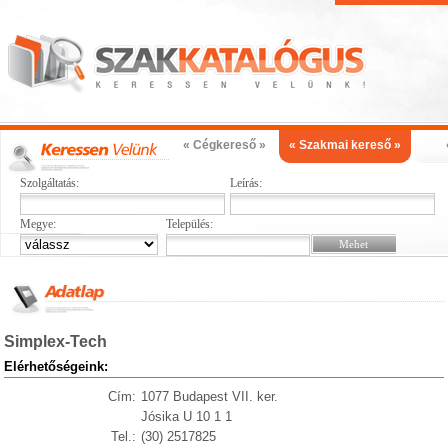
« Cégkereső »
« Szakmai kereső »
Szolgáltatás:
Leírás:
Megye:
Település:
Simplex-Tech
Elérhetőségeink:
Cím:
1077 Budapest VII. ker.
Jósika U 10 1 1
Tel.:
(30) 2517825