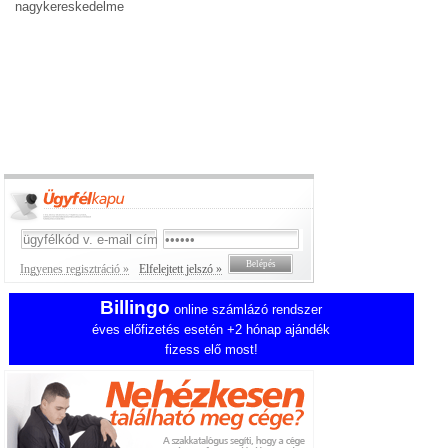
nagykereskedelme
Ingyenes regisztráció »
Elfelejtett jelszó »
Billingo
online számlázó rendszer
éves előfizetés esetén +2 hónap ajándék
fizess elő most!