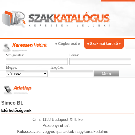
« Cégkereső »
« Szakmai kereső »
Szolgáltatás:
Leírás:
Megye:
Település:
Simco Bt.
Elérhetőségeink:
Cím:
1133 Budapest XIII. ker.
Pozsonyi út 57.
Kulcsszavak:
vegyes iparcikkek nagykereskedelme