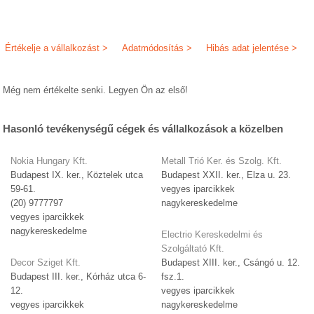
Értékelje a vállalkozást >
Adatmódosítás >
Hibás adat jelentése >
Még nem értékelte senki. Legyen Ön az első!
Hasonló tevékenységű cégek és vállalkozások a közelben
Nokia Hungary Kft.
Metall Trió Ker. és Szolg. Kft.
Budapest IX. ker., Köztelek utca
Budapest XXII. ker., Elza u. 23.
59-61.
vegyes iparcikkek
(20) 9777797
nagykereskedelme
vegyes iparcikkek
nagykereskedelme
Electrio Kereskedelmi és
Szolgáltató Kft.
Decor Sziget Kft.
Budapest XIII. ker., Csángó u. 12.
Budapest III. ker., Kórház utca 6-
fsz.1.
12.
vegyes iparcikkek
vegyes iparcikkek
nagykereskedelme