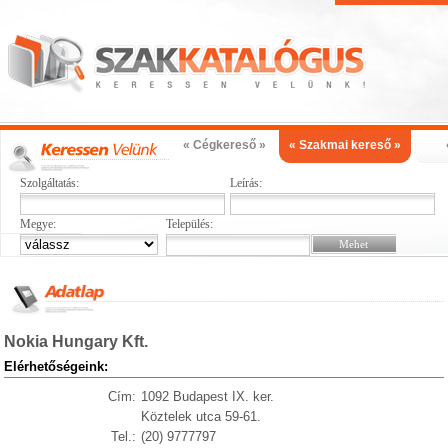
« Cégkereső »
« Szakmai kereső »
Szolgáltatás:
Leírás:
Megye:
Település:
Nokia Hungary Kft.
Elérhetőségeink:
Cím:
1092 Budapest IX. ker.
Köztelek utca 59-61.
Tel.:
(20) 9777797