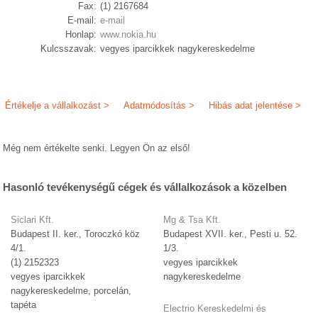
Fax:
(1) 2167684
E-mail:
e-mail
Honlap:
www.nokia.hu
Kulcsszavak:
vegyes iparcikkek nagykereskedelme
Értékelje a vállalkozást >
Adatmódosítás >
Hibás adat jelentése >
Még nem értékelte senki. Legyen Ön az első!
Hasonló tevékenységű cégek és vállalkozások a közelben
Siclari Kft.
Mg & Tsa Kft.
Budapest II. ker., Toroczkó köz
Budapest XVII. ker., Pesti u. 52.
4/1.
1/3.
(1) 2152323
vegyes iparcikkek
vegyes iparcikkek
nagykereskedelme
nagykereskedelme, porcelán,
tapéta
Electrio Kereskedelmi és