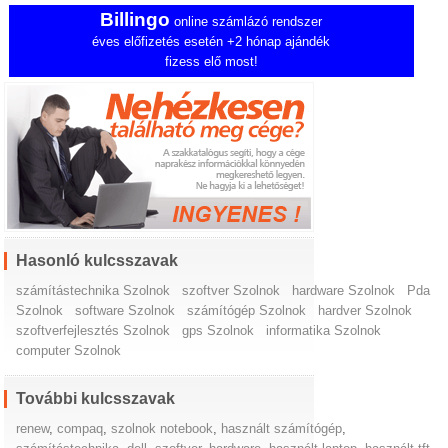
Billingo
online számlázó rendszer
éves előfizetés esetén +2 hónap ajándék
fizess elő most!
Hasonló kulcsszavak
számítástechnika Szolnok
szoftver Szolnok
hardware Szolnok
Pda
Szolnok
software Szolnok
számítógép Szolnok
hardver Szolnok
szoftverfejlesztés Szolnok
gps Szolnok
informatika Szolnok
computer Szolnok
További kulcsszavak
renew
,
compaq
,
szolnok notebook
,
használt számítógép
,