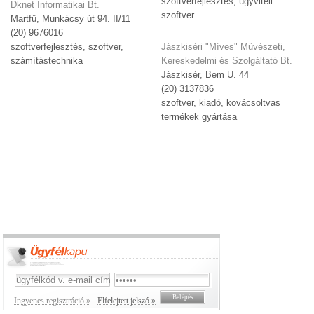
szoftverfejlesztés, ügyviteli
Dknet Informatikai Bt.
szoftver
Martfű, Munkácsy út 94. II/11
(20) 9676016
szoftverfejlesztés, szoftver,
Jászkiséri "Míves" Művészeti,
számítástechnika
Kereskedelmi és Szolgáltató Bt.
Jászkisér, Bem U. 44
(20) 3137836
szoftver, kiadó, kovácsoltvas
termékek gyártása
Ingyenes regisztráció »
Elfelejtett jelszó »