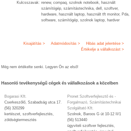
Kulcsszavak:
renew, compaq, szolnok notebook, használt
számítógép, számítástechnika, dell, szoftver,
hardware, használt laptop, használt tft monitor, Pda,
software, számítógép, szolnok laptop, hardver
Kisajátítás >
Adatmódosítás >
Hibás adat jelentése >
Értékelje a vállalkozást >
Még nem értékelte senki. Legyen Ön az első!
Hasonló tevékenységű cégek és vállalkozások a közelben
Bogarasi Kft.
Pronet Szoftverfejlesztő és -
Cserkeszőlő, Szabadság utca 17.
Forgalmazó, Számítástechnikai
(56) 320299
Szolgáltató Kft.
kertészet, szoftverfejlesztés,
Szolnok, Baroos G út 10-12 II/1
zöldségtermesztés
(56) 513440
ügyviteli szoftver fejlesztés,