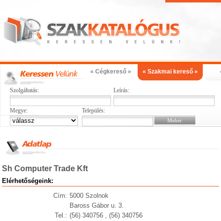
« Cégkereső »
« Szakmai kereső »
Szolgáltatás:
Leírás:
Megye:
Település:
Sh Computer Trade Kft
Elérhetőségeink:
Cím:
5000 Szolnok
Baross Gábor u. 3.
Tel.:
(56) 340756 , (56) 340756