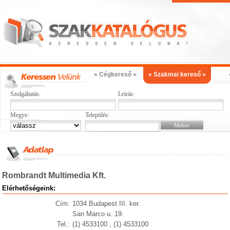
« Cégkereső »
« Szakmai kereső »
Szolgáltatás:
Leírás:
Megye:
Település:
Rombrandt Multimedia Kft.
Elérhetőségeink:
Cím:
1034 Budapest III. ker.
San Marco u. 19.
Tel.:
(1) 4533100 , (1) 4533100