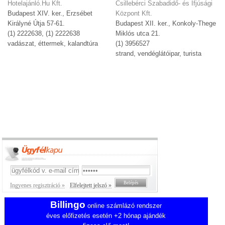
Hotelajánló.Hu Kft.
Csillebérci Szabadidő- és Ifjúsági
Budapest XIV. ker., Erzsébet
Központ Kft.
Királyné Útja 57-61.
Budapest XII. ker., Konkoly-Thege
(1) 2222638, (1) 2222638
Miklós utca 21.
vadászat, éttermek, kalandtúra
(1) 3956527
strand, vendéglátóipar, turista
Ingyenes regisztráció »
Elfelejtett jelszó »
Billingo
online számlázó rendszer
éves előfizetés esetén +2 hónap ajándék