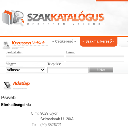
« Cégkereső »
« Szakmai kereső »
Szolgáltatás:
Leírás:
Megye:
Település:
Psweb
Elérhetőségeink:
Cím:
9029 Győr
Szitásdomb U. 20/A.
Tel.:
(20) 3526721