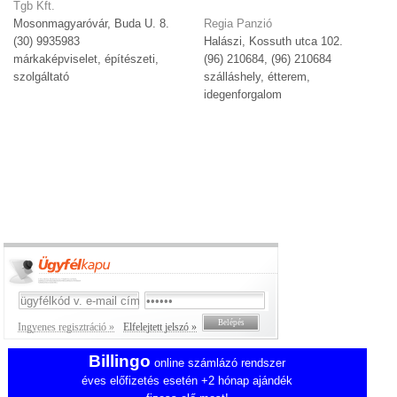
Tgb Kft.
Mosonmagyaróvár, Buda U. 8.
Regia Panzió
(30) 9935983
Halászi, Kossuth utca 102.
márkaképviselet, építészeti,
(96) 210684, (96) 210684
szolgáltató
szálláshely, étterem,
idegenforgalom
Ingyenes regisztráció »
Elfelejtett jelszó »
Billingo
online számlázó rendszer
éves előfizetés esetén +2 hónap ajándék