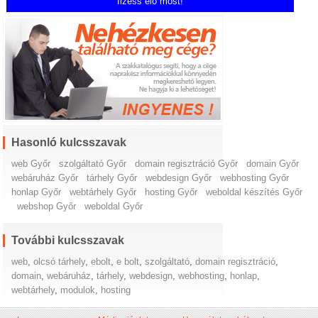
fizess elő most!
Hasonló kulcsszavak
web Győr
szolgáltató Győr
domain regisztráció Győr
domain Győr
webáruház Győr
tárhely Győr
webdesign Győr
webhosting Győr
honlap Győr
webtárhely Győr
hosting Győr
weboldal készítés Győr
webshop Győr
weboldal Győr
További kulcsszavak
web
,
olcsó tárhely
,
ebolt
,
e bolt
,
szolgáltató
,
domain regisztráció
,
domain
,
webáruház
,
tárhely
,
webdesign
,
webhosting
,
honlap
,
webtárhely
,
modulok
,
hosting