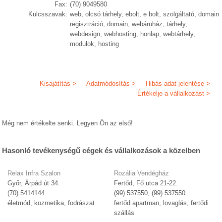
Fax:
(70) 9049580
Kulcsszavak:
web, olcsó tárhely, ebolt, e bolt, szolgáltató, domain
regisztráció, domain, webáruház, tárhely,
webdesign, webhosting, honlap, webtárhely,
modulok, hosting
Kisajátítás >
Adatmódosítás >
Hibás adat jelentése >
Értékelje a vállalkozást >
Még nem értékelte senki. Legyen Ön az első!
Hasonló tevékenységű cégek és vállalkozások a közelben
Relax Infra Szalon
Rozália Vendégház
Győr, Árpád út 34.
Fertőd, Fő utca 21-22.
(70) 5414144
(99) 537550, (99) 537550
életmód, kozmetika, fodrászat
fertőd apartman, lovaglás, fertődi
szállás