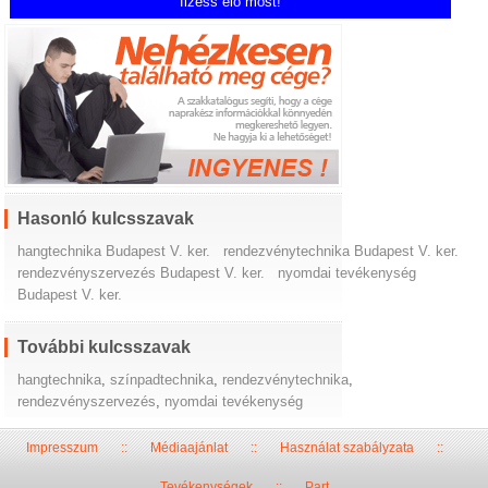
fizess elő most!
Hasonló kulcsszavak
hangtechnika Budapest V. ker.
rendezvénytechnika Budapest V. ker.
rendezvényszervezés Budapest V. ker.
nyomdai tevékenység
Budapest V. ker.
További kulcsszavak
hangtechnika
,
színpadtechnika
,
rendezvénytechnika
,
rendezvényszervezés
,
nyomdai tevékenység
Impresszum
::
Médiaajánlat
::
Használat szabályzata
::
Tevékenységek
::
Part