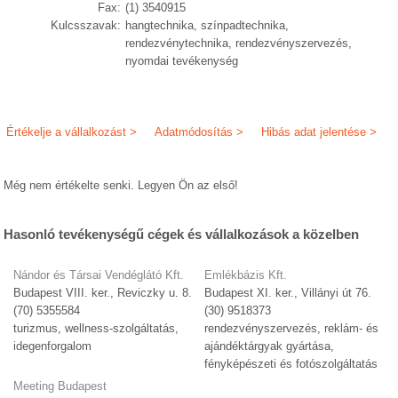
Fax:
(1) 3540915
Kulcsszavak:
hangtechnika, színpadtechnika,
rendezvénytechnika, rendezvényszervezés,
nyomdai tevékenység
Értékelje a vállalkozást >
Adatmódosítás >
Hibás adat jelentése >
Még nem értékelte senki. Legyen Ön az első!
Hasonló tevékenységű cégek és vállalkozások a közelben
Nándor és Társai Vendéglátó Kft.
Emlékbázis Kft.
Budapest VIII. ker., Reviczky u. 8.
Budapest XI. ker., Villányi út 76.
(70) 5355584
(30) 9518373
turizmus, wellness-szolgáltatás,
rendezvényszervezés, reklám- és
idegenforgalom
ajándéktárgyak gyártása,
fényképészeti és fotószolgáltatás
Meeting Budapest