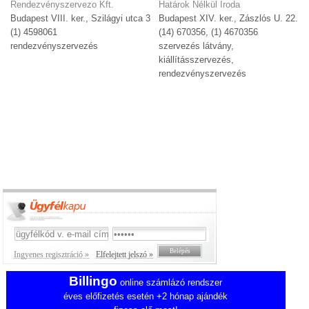
Rendezvényszervezo Kft.
Határok Nélkül Iroda
Budapest VIII. ker., Szilágyi utca 3
Budapest XIV. ker., Zászlós U. 22.
(1) 4598061
(14) 670356, (1) 4670356
rendezvényszervezés
szervezés látvány,
kiállításszervezés,
rendezvényszervezés
Ingyenes regisztráció »
Elfelejtett jelszó »
Billingo
online számlázó rendszer
éves előfizetés esetén +2 hónap ajándék