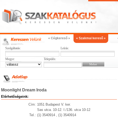
« Cégkereső »
« Szakmai kereső »
Szolgáltatás:
Leírás:
Megye:
Település:
Moonlight Dream Iroda
Elérhetőségeink:
Cím:
1051 Budapest V. ker.
Sas utca. 10-12. I./136. utca 10-12
Tel.:
(1) 3540914 , (1) 3540914