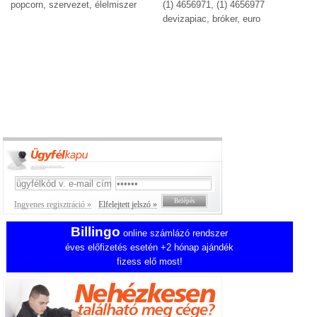
popcorn, szervezet, élelmiszer
(1) 4656971, (1) 4656977
devizapiac, bróker, euro
Ingyenes regisztráció »
Elfelejtett jelszó »
Billingo
online számlázó rendszer
éves előfizetés esetén +2 hónap ajándék
fizess elő most!