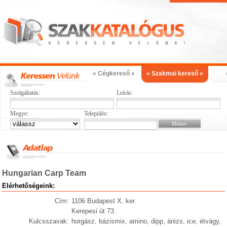
« Cégkereső »
« Szakmai kereső »
Szolgáltatás:
Leírás:
Megye:
Település:
Hungarian Carp Team
Elérhetőségeink:
Cím:
1106 Budapest X. ker.
Kerepesi út 73.
Kulcsszavak:
horgász, bázismix, amino, dipp, ánizs, ice, étvágy,