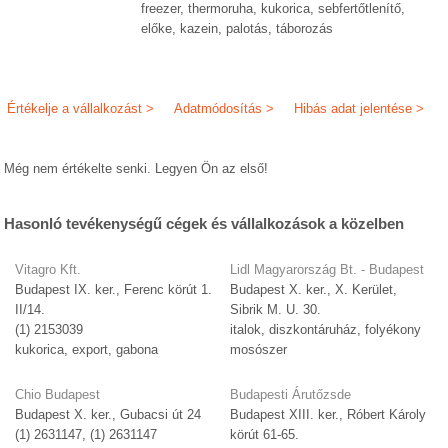
freezer, thermoruha, kukorica, sebfertőtlenítő,
előke, kazein, palotás, táborozás
Értékelje a vállalkozást >
Adatmódosítás >
Hibás adat jelentése >
Még nem értékelte senki. Legyen Ön az első!
Hasonló tevékenységű cégek és vállalkozások a közelben
Vitagro Kft.
Lidl Magyarország Bt. - Budapest
Budapest IX. ker., Ferenc körút 1.
Budapest X. ker., X. Kerület,
II/14.
Sibrik M. U. 30.
(1) 2153039
italok, diszkontáruház, folyékony
kukorica, export, gabona
mosószer
Chio Budapest
Budapesti Árutőzsde
Budapest X. ker., Gubacsi út 24
Budapest XIII. ker., Róbert Károly
(1) 2631147, (1) 2631147
körút 61-65.