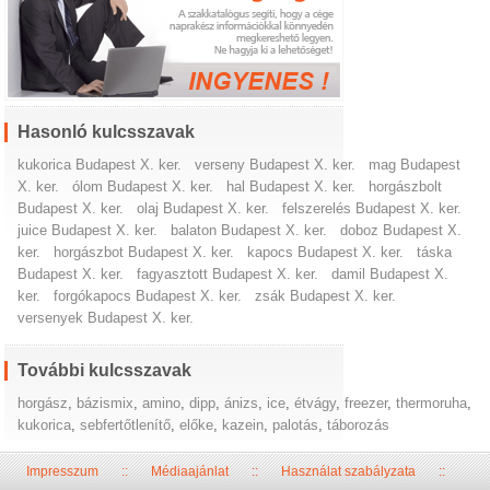
Hasonló kulcsszavak
kukorica Budapest X. ker.
verseny Budapest X. ker.
mag Budapest
X. ker.
ólom Budapest X. ker.
hal Budapest X. ker.
horgászbolt
Budapest X. ker.
olaj Budapest X. ker.
felszerelés Budapest X. ker.
juice Budapest X. ker.
balaton Budapest X. ker.
doboz Budapest X.
ker.
horgászbot Budapest X. ker.
kapocs Budapest X. ker.
táska
Budapest X. ker.
fagyasztott Budapest X. ker.
damil Budapest X.
ker.
forgókapocs Budapest X. ker.
zsák Budapest X. ker.
versenyek Budapest X. ker.
További kulcsszavak
horgász
,
bázismix
,
amino
,
dipp
,
ánizs
,
ice
,
étvágy
,
freezer
,
thermoruha
,
kukorica
,
sebfertőtlenítő
,
előke
,
kazein
,
palotás
,
táborozás
Impresszum
::
Médiaajánlat
::
Használat szabályzata
::