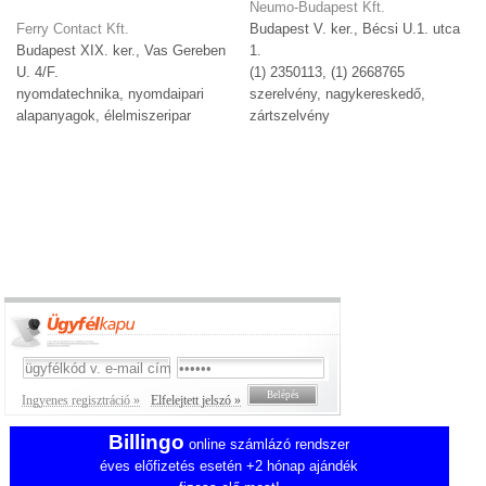
Neumo-Budapest Kft.
Ferry Contact Kft.
Budapest V. ker., Bécsi U.1. utca
Budapest XIX. ker., Vas Gereben
1.
U. 4/F.
(1) 2350113, (1) 2668765
nyomdatechnika, nyomdaipari
szerelvény, nagykereskedő,
alapanyagok, élelmiszeripar
zártszelvény
Ingyenes regisztráció »
Elfelejtett jelszó »
Billingo
online számlázó rendszer
éves előfizetés esetén +2 hónap ajándék