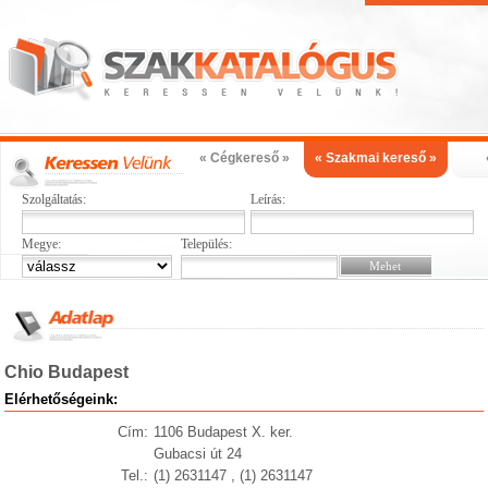
« Cégkereső »
« Szakmai kereső »
Szolgáltatás:
Leírás:
Megye:
Település:
Chio Budapest
Elérhetőségeink:
Cím:
1106 Budapest X. ker.
Gubacsi út 24
Tel.:
(1) 2631147 , (1) 2631147