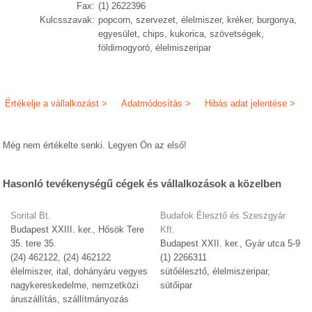
Fax:
(1) 2622396
Kulcsszavak:
popcorn, szervezet, élelmiszer, kréker, burgonya,
egyesület, chips, kukorica, szövetségek,
földimogyoró, élelmiszeripar
Értékelje a vállalkozást >
Adatmódosítás >
Hibás adat jelentése >
Még nem értékelte senki. Legyen Ön az első!
Hasonló tevékenységű cégek és vállalkozások a közelben
Sorital Bt.
Budafok Élesztő és Szeszgyár
Budapest XXIII. ker., Hősök Tere
Kft.
35. tere 35.
Budapest XXII. ker., Gyár utca 5-9
(24) 462122, (24) 462122
(1) 2266311
élelmiszer, ital, dohányáru vegyes
sütőélesztő, élelmiszeripar,
nagykereskedelme, nemzetközi
sütőipar
áruszállítás, szállítmányozás