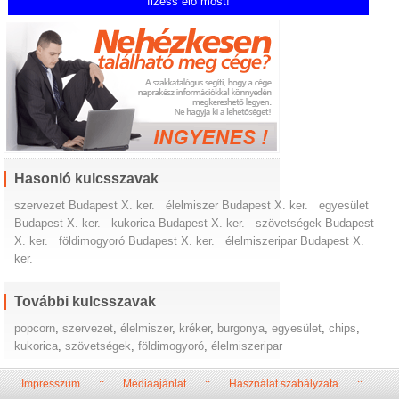
fizess elő most!
Hasonló kulcsszavak
szervezet Budapest X. ker.
élelmiszer Budapest X. ker.
egyesület
Budapest X. ker.
kukorica Budapest X. ker.
szövetségek Budapest
X. ker.
földimogyoró Budapest X. ker.
élelmiszeripar Budapest X.
ker.
További kulcsszavak
popcorn
,
szervezet
,
élelmiszer
,
kréker
,
burgonya
,
egyesület
,
chips
,
kukorica
,
szövetségek
,
földimogyoró
,
élelmiszeripar
Impresszum
::
Médiaajánlat
::
Használat szabályzata
::