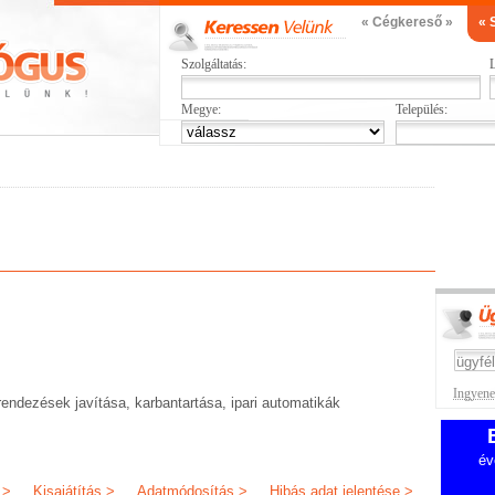
« Cégkereső »
« 
Szolgáltatás:
L
Megye:
Település:
Ingyenes
rendezések javítása, karbantartása, ipari automatikák
év
 >
Kisajátítás >
Adatmódosítás >
Hibás adat jelentése >