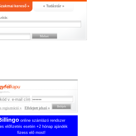
Szakmai kereső »
« Tudástár »
eírás:
 regisztráció »
Elfelejtett jelszó »
Billingo
online számlázó rendszer
es előfizetés esetén +2 hónap ajándék
fizess elő most!