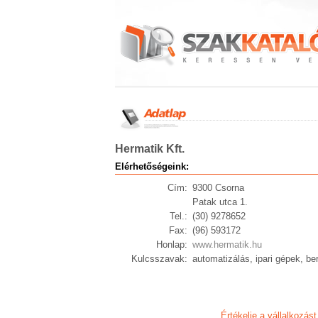
Hermatik Kft.
Elérhetőségeink:
Cím:
9300 Csorna
Patak utca 1.
Tel.:
(30) 9278652
Fax:
(96) 593172
Honlap:
www.hermatik.hu
Kulcsszavak:
automatizálás, ipari gépek, be
Értékelje a vállalkozást