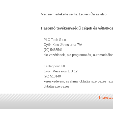
Még nem értékelte senki. Legyen Ön az első!
Hasonló tevékenységű cégek és vállalko
PLC-Tech S.r.o.
Győr, Kiss János utca 7/A
(70) 5465541
plc vezérlések, plc programozás, automatizálá
Csillagpont Kft.
Győr, Mészáros L U 12.
(96) 513140
kereskedelem, szakmai oktatás szervezés, sz
oktatásszervezés
Impressz