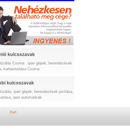
nló kulcsszavak
tizálás Csorna
ipari gépek, berendezések
a, karbantartása Csorna
bi kulcsszavak
tizálás
,
ipari gépek, berendezések javítása,
tartása
,
ipari automatikák
::
Part