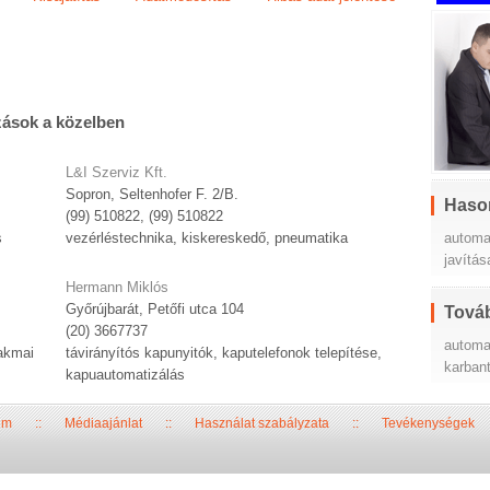
zások a közelben
L&I Szerviz Kft.
Sopron, Seltenhofer F. 2/B.
Haso
(99) 510822, (99) 510822
automa
s
vezérléstechnika, kiskereskedő, pneumatika
javítás
Hermann Miklós
Győrújbarát, Petőfi utca 104
Továb
(20) 3667737
automa
akmai
távirányítós kapunyitók, kaputelefonok telepítése,
karban
kapuautomatizálás
um
::
Médiaajánlat
::
Használat szabályzata
::
Tevékenységek