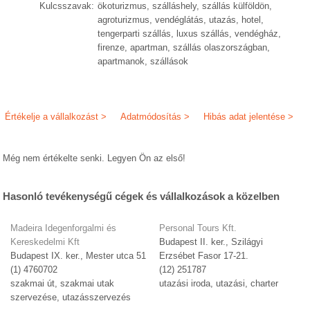
Kulcsszavak:
ökoturizmus, szálláshely, szállás külföldön,
agroturizmus, vendéglátás, utazás, hotel,
tengerparti szállás, luxus szállás, vendégház,
firenze, apartman, szállás olaszországban,
apartmanok, szállások
Értékelje a vállalkozást >
Adatmódosítás >
Hibás adat jelentése >
Még nem értékelte senki. Legyen Ön az első!
Hasonló tevékenységű cégek és vállalkozások a közelben
Madeira Idegenforgalmi és
Personal Tours Kft.
Kereskedelmi Kft
Budapest II. ker., Szilágyi
Budapest IX. ker., Mester utca 51
Erzsébet Fasor 17-21.
(1) 4760702
(12) 251787
szakmai út, szakmai utak
utazási iroda, utazási, charter
szervezése, utazásszervezés