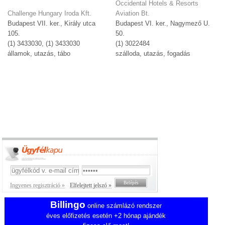
Occidental Hotels & Resorts
Challenge Hungary Iroda Kft.
Aviation Bt.
Budapest VII. ker., Király utca
Budapest VI. ker., Nagymező U.
105.
50.
(1) 3433030, (1) 3433030
(1) 3022484
államok, utazás, tábo
szálloda, utazás, fogadás
Ingyenes regisztráció »
Elfelejtett jelszó »
Billingo
online számlázó rendszer
éves előfizetés esetén +2 hónap ajándék