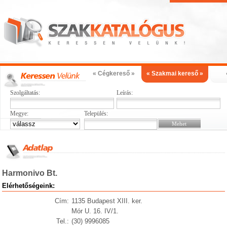
« Cégkereső »
« Szakmai kereső »
Szolgáltatás:
Leírás:
Megye:
Település:
Harmonivo Bt.
Elérhetőségeink:
Cím:
1135 Budapest XIII. ker.
Mór U. 16. IV/1.
Tel.:
(30) 9996085