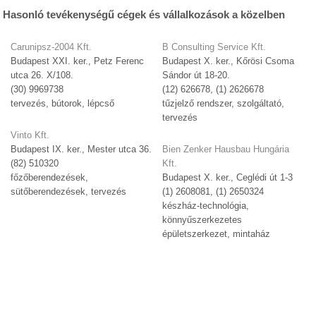
Hasonló tevékenységű cégek és vállalkozások a közelben
Carunipsz-2004 Kft.
B Consulting Service Kft.
Budapest XXI. ker., Petz Ferenc
Budapest X. ker., Kőrösi Csoma
utca 26. X/108.
Sándor út 18-20.
(30) 9969738
(12) 626678, (1) 2626678
tervezés, bútorok, lépcső
tűzjelző rendszer, szolgáltató,
tervezés
Vinto Kft.
Budapest IX. ker., Mester utca 36.
Bien Zenker Hausbau Hungária
(82) 510320
Kft.
főzőberendezések,
Budapest X. ker., Ceglédi út 1-3
sütőberendezések, tervezés
(1) 2608081, (1) 2650324
készház-technológia,
könnyűszerkezetes
épületszerkezet, mintaház