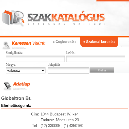
« Cégkereső »
« Szakmai kereső »
Szolgáltatás:
Leírás:
Megye:
Település:
Globeltron Bt.
Elérhetőségeink:
Cím:
1044 Budapest IV. ker.
Fadrusz János utca 23.
Tel.:
(12) 330095 , (1) 4350160