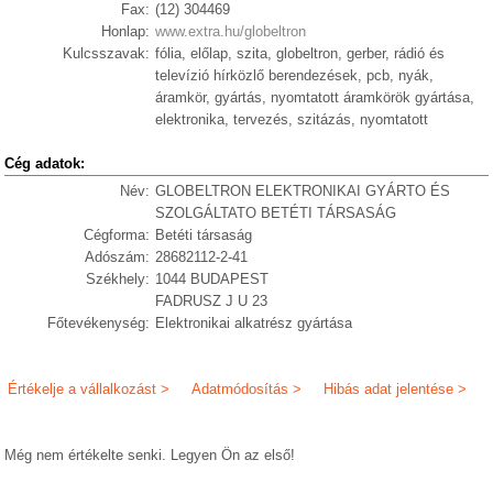
Fax:
(12) 304469
Honlap:
www.extra.hu/globeltron
Kulcsszavak:
fólia, előlap, szita, globeltron, gerber, rádió és
televízió hírközlő berendezések, pcb, nyák,
áramkör, gyártás, nyomtatott áramkörök gyártása,
elektronika, tervezés, szitázás, nyomtatott
Cég adatok:
Név:
GLOBELTRON ELEKTRONIKAI GYÁRTO ÉS
SZOLGÁLTATO BETÉTI TÁRSASÁG
Cégforma:
Betéti társaság
Adószám:
28682112-2-41
Székhely:
1044 BUDAPEST
FADRUSZ J U 23
Főtevékenység:
Elektronikai alkatrész gyártása
Értékelje a vállalkozást >
Adatmódosítás >
Hibás adat jelentése >
Még nem értékelte senki. Legyen Ön az első!