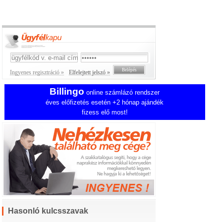
Ingyenes regisztráció »
Elfelejtett jelszó »
Billingo
online számlázó rendszer
éves előfizetés esetén +2 hónap ajándék
fizess elő most!
Hasonló kulcsszavak