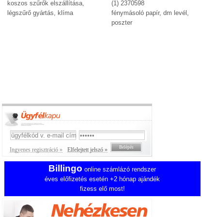
koszos szűrők elszállítása,
(1) 2370598
légszűrő gyártás, klíma
fénymásoló papír, dm levél,
poszter
Ingyenes regisztráció »
Elfelejtett jelszó »
Billingo
online számlázó rendszer
éves előfizetés esetén +2 hónap ajándék
fizess elő most!