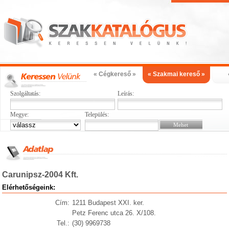
« Cégkereső »
« Szakmai kereső »
Szolgáltatás:
Leírás:
Megye:
Település:
Carunipsz-2004 Kft.
Elérhetőségeink:
Cím:
1211 Budapest XXI. ker.
Petz Ferenc utca 26. X/108.
Tel.:
(30) 9969738