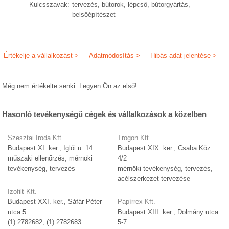
Kulcsszavak:
tervezés, bútorok, lépcső, bútorgyártás,
belsőépítészet
Értékelje a vállalkozást >
Adatmódosítás >
Hibás adat jelentése >
Még nem értékelte senki. Legyen Ön az első!
Hasonló tevékenységű cégek és vállalkozások a közelben
Szesztai Iroda Kft.
Trogon Kft.
Budapest XI. ker., Iglói u. 14.
Budapest XIX. ker., Csaba Köz
műszaki ellenőrzés, mérnöki
4/2
tevékenység, tervezés
mérnöki tevékenység, tervezés,
acélszerkezet tervezése
Izofilt Kft.
Budapest XXI. ker., Sáfár Péter
Papírrex Kft.
utca 5.
Budapest XIII. ker., Dolmány utca
(1) 2782682, (1) 2782683
5-7.