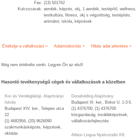
Fax:
(13) 501762
Kulcsszavak:
aerobik, képzés, okj, 1 aerobik, testépítő, wellness,
testkultúra, fitness, okj s végzettség, testépítés,
animátor, iskola, képzések
Értékelje a vállalkozást >
Adatmódosítás >
Hibás adat jelentése >
Még nem értékelte senki. Legyen Ön az első!
Hasonló tevékenységű cégek és vállalkozások a közelben
Kivi és Vendéglátóip. Alapítványi
Dunaholding Alapítvány
Iskola
Budapest III. ker., Bokor U. 1-3-5.
Budapest XIV. ker., Telepes utca
(1) 4376700, (1) 4376700
22
közgazdaság, továbbképzések,
(1) 4682956, (20) 9626090
vállalkozásfejlesztés
szakmunkásképzés, képzések,
oktatás
Albion Lingua Nyelvstúdió Kft.