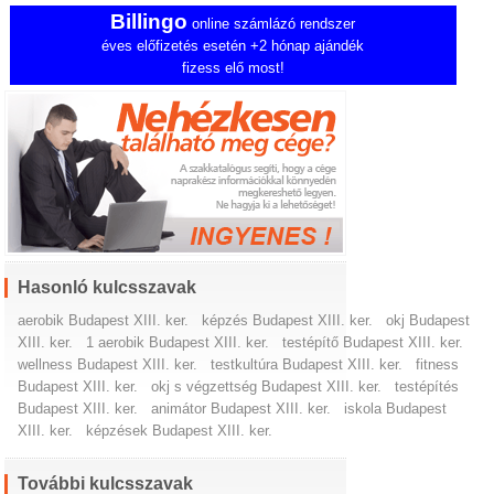
Billingo
online számlázó rendszer
éves előfizetés esetén +2 hónap ajándék
fizess elő most!
Hasonló kulcsszavak
aerobik Budapest XIII. ker.
képzés Budapest XIII. ker.
okj Budapest
XIII. ker.
1 aerobik Budapest XIII. ker.
testépítő Budapest XIII. ker.
wellness Budapest XIII. ker.
testkultúra Budapest XIII. ker.
fitness
Budapest XIII. ker.
okj s végzettség Budapest XIII. ker.
testépítés
Budapest XIII. ker.
animátor Budapest XIII. ker.
iskola Budapest
XIII. ker.
képzések Budapest XIII. ker.
További kulcsszavak