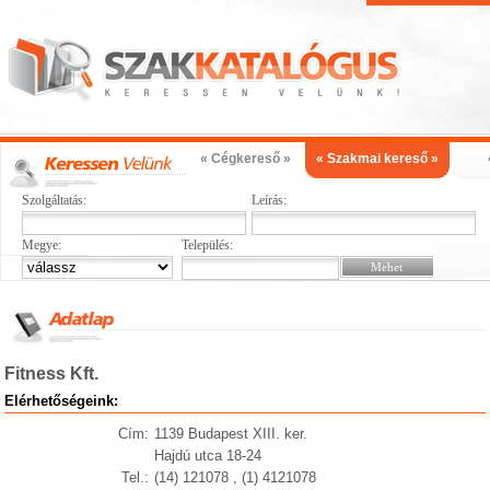
« Cégkereső »
« Szakmai kereső »
Szolgáltatás:
Leírás:
Megye:
Település:
Fitness Kft.
Elérhetőségeink:
Cím:
1139 Budapest XIII. ker.
Hajdú utca 18-24
Tel.:
(14) 121078 , (1) 4121078