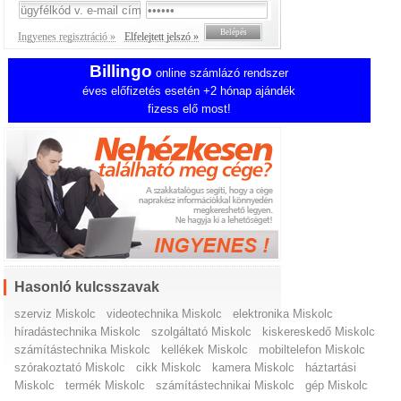
Ingyenes regisztráció »
Elfelejtett jelszó »
Billingo
online számlázó rendszer
éves előfizetés esetén +2 hónap ajándék
fizess elő most!
Hasonló kulcsszavak
szerviz Miskolc
videotechnika Miskolc
elektronika Miskolc
híradástechnika Miskolc
szolgáltató Miskolc
kiskereskedő Miskolc
számítástechnika Miskolc
kellékek Miskolc
mobiltelefon Miskolc
szórakoztató Miskolc
cikk Miskolc
kamera Miskolc
háztartási
Miskolc
termék Miskolc
számítástechnikai Miskolc
gép Miskolc