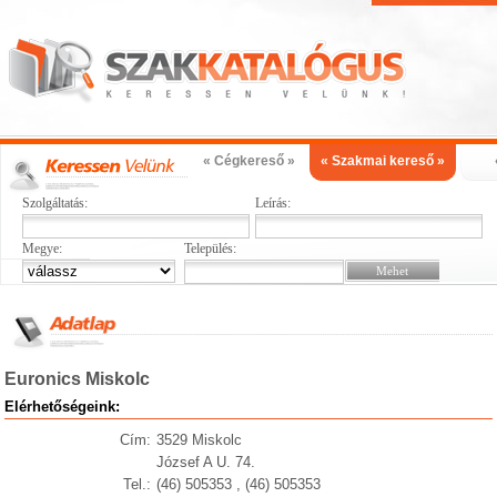
« Cégkereső »
« Szakmai kereső »
Szolgáltatás:
Leírás:
Megye:
Település:
Euronics Miskolc
Elérhetőségeink:
Cím:
3529 Miskolc
József A U. 74.
Tel.:
(46) 505353 , (46) 505353