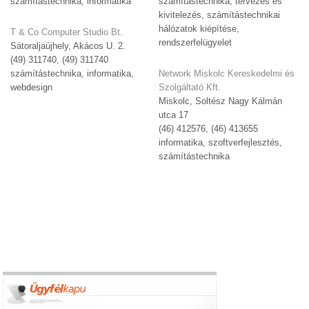
számítástechnika, informatika
számítástechnika, tervezés és
kivitelezés, számítástechnikai
hálózatok kiépítése,
T & Co Computer Studio Bt.
rendszerfelügyelet
Sátoraljaújhely, Akácos U. 2.
(49) 311740, (49) 311740
számítástechnika, informatika,
Network Miskolc Kereskedelmi és
webdesign
Szolgáltató Kft.
Miskolc, Soltész Nagy Kálmán
utca 17
(46) 412576, (46) 413655
informatika, szoftverfejlesztés,
számítástechnika