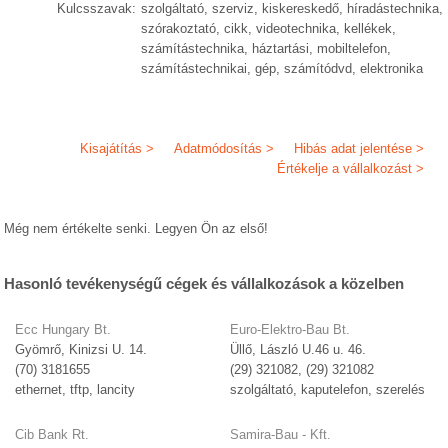
Kulcsszavak:
szolgáltató, szerviz, kiskereskedő, híradástechnika,
szórakoztató, cikk, videotechnika, kellékek,
számítástechnika, háztartási, mobiltelefon,
számítástechnikai, gép, számítódvd, elektronika
Kisajátítás >
Adatmódosítás >
Hibás adat jelentése >
Értékelje a vállalkozást >
Még nem értékelte senki. Legyen Ön az első!
Hasonló tevékenységű cégek és vállalkozások a közelben
Ecc Hungary Bt.
Euro-Elektro-Bau Bt.
Gyömrő, Kinizsi U. 14.
Üllő, László U.46 u. 46.
(70) 3181655
(29) 321082, (29) 321082
ethernet, tftp, lancity
szolgáltató, kaputelefon, szerelés
Cib Bank Rt.
Samira-Bau - Kft.