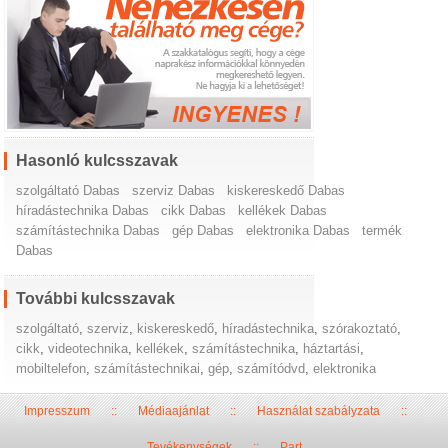
Hasonló kulcsszavak
szolgáltató Dabas
szerviz Dabas
kiskereskedő Dabas
híradástechnika Dabas
cikk Dabas
kellékek Dabas
számítástechnika Dabas
gép Dabas
elektronika Dabas
termék
Dabas
További kulcsszavak
szolgáltató
,
szerviz
,
kiskereskedő
,
híradástechnika
,
szórakoztató
,
cikk
,
videotechnika
,
kellékek
,
számítástechnika
,
háztartási
,
mobiltelefon
,
számítástechnikai
,
gép
,
számítódvd
,
elektronika
Impresszum
::
Médiaajánlat
::
Használat szabályzata
::
Tevékenységek
::
Part