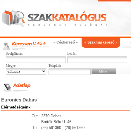
« Cégkereső »
« Szakmai kereső »
Szolgáltatás:
Leírás:
Megye:
Település:
Euronics Dabas
Elérhetőségeink:
Cím:
2370 Dabas
Bartók Béla U. 46.
Tel.:
(26) 561360 , (26) 561360