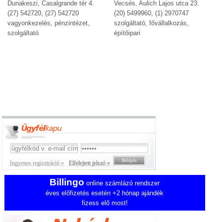
Dunakeszi, Casalgrande tér 4.
Vecsés, Aulich Lajos utca 23.
(27) 542720, (27) 542720
(20) 5499960, (1) 2970747
vagyonkezelés, pénzintézet,
szolgáltató, fővállalkozás,
szolgáltató
építőipari
Ingyenes regisztráció »
Elfelejtett jelszó »
Billingo
online számlázó rendszer
éves előfizetés esetén +2 hónap ajándék
fizess elő most!