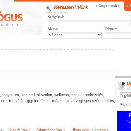
« Cégkereső »
« 
Szolgáltatás:
L
Megye:
Település:
, fogyókura, kozmetikai szalon, wellness, szalon, arckezelés,
onic, tetoválás, gigi termékek, műszempilla, végleges szőrtelenítés,
Ingyenes
év
 >
Kisajátítás >
Adatmódosítás >
Hibás adat jelentése >