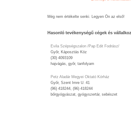
Még nem értékelte senki. Legyen Ön az első!
Hasonló tevékenységű cégek és vállalko
Evila Szépségszalon /Pap Edit Fodrász/
Győr, Káposztás Köz
(30) 4093109
hajvágás, győr, tanfolyam
Petz Aladár Megyei Oktató Kórház
Győr, Szent Imre U. 41
(96) 418244, (96) 418244
bőrgyógyászat, gyógyszertár, sebészet