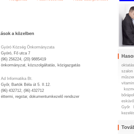
zások a közelben
Gyóró Község Önkormányzata
Gyóró, Fő utca 7
Haso
(96) 256224, (20) 9885419
oktatá
önkormányzat, közszolgáltatás, közigazgatás
szalon
műszem
Ad Informatika Bt.
vitami
Győr, Bartók Béla út 5. II.12.
kozme
(96) 432712, (96) 432712
bőrápo
éttermi, regstar, dokumentumkezelő rendszer
esküvő
Győr
kezelé
Továb