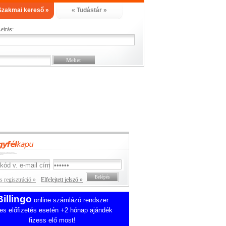
Szakmai kereső »
« Tudástár »
eírás:
 regisztráció »
Elfelejtett jelszó »
Billingo
online számlázó rendszer
es előfizetés esetén +2 hónap ajándék
fizess elő most!