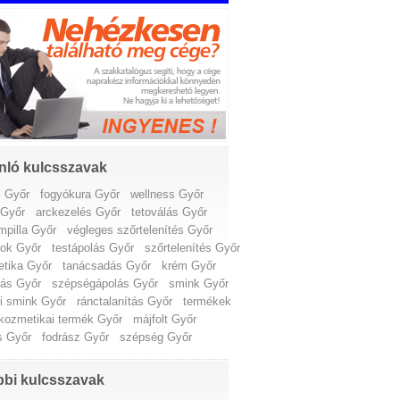
nló kulcsszavak
s Győr
fogyókura Győr
wellness Győr
 Győr
arckezelés Győr
tetoválás Győr
pilla Győr
végleges szőrtelenítés Győr
nok Győr
testápolás Győr
szőrtelenítés Győr
tika Győr
tanácsadás Győr
krém Győr
lás Győr
szépségápolás Győr
smink Győr
i smink Győr
ránctalanítás Győr
termékek
kozmetikai termék Győr
májfolt Győr
s Győr
fodrász Győr
szépség Győr
bi kulcsszavak