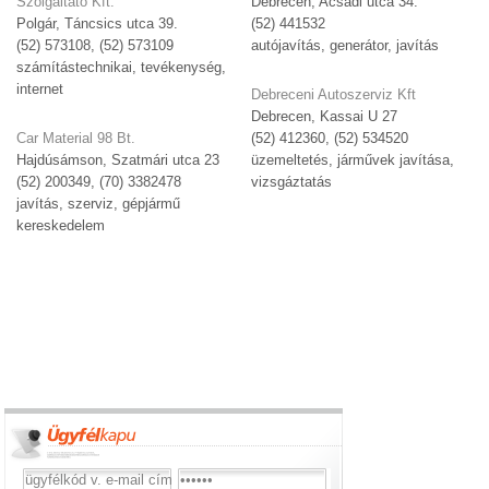
Szolgáltató Kft.
Debrecen, Acsádi utca 34.
Polgár, Táncsics utca 39.
(52) 441532
(52) 573108, (52) 573109
autójavítás, generátor, javítás
számítástechnikai, tevékenység,
internet
Debreceni Autoszerviz Kft
Debrecen, Kassai U 27
Car Material 98 Bt.
(52) 412360, (52) 534520
Hajdúsámson, Szatmári utca 23
üzemeltetés, járművek javítása,
(52) 200349, (70) 3382478
vizsgáztatás
javítás, szerviz, gépjármű
kereskedelem