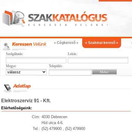
« Cégkereső »
« Szakmai kereső »
Szolgáltatás:
Leírás:
Megye:
Település:
Elektroszerviz 91 - Kft.
Elérhetőségeink:
Cím:
4030 Debrecen
Híd utca 4-6.
Tel.:
(52) 479900 , (52) 479900