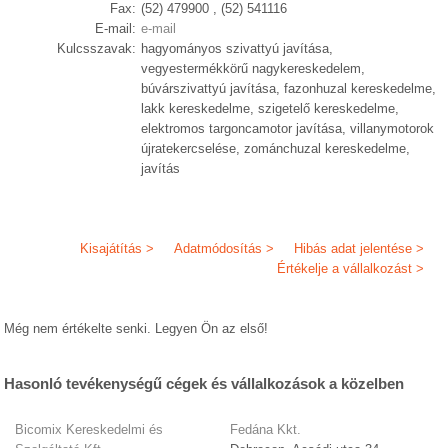
Fax:
(52) 479900 , (52) 541116
E-mail:
e-mail
Kulcsszavak:
hagyományos szivattyú javítása,
vegyestermékkörű nagykereskedelem,
búvárszivattyú javítása, fazonhuzal kereskedelme,
lakk kereskedelme, szigetelő kereskedelme,
elektromos targoncamotor javítása, villanymotorok
újratekercselése, zománchuzal kereskedelme,
javítás
Kisajátítás >
Adatmódosítás >
Hibás adat jelentése >
Értékelje a vállalkozást >
Még nem értékelte senki. Legyen Ön az első!
Hasonló tevékenységű cégek és vállalkozások a közelben
Bicomix Kereskedelmi és
Fedána Kkt.