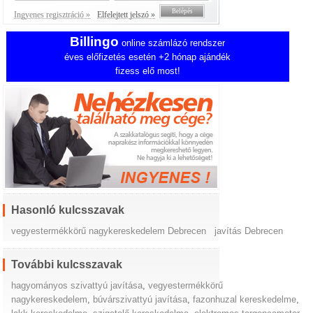
Ingyenes regisztráció »
Elfelejtett jelszó »
Billingo
online számlázó rendszer
éves előfizetés esetén +2 hónap ajándék
fizess elő most!
Hasonló kulcsszavak
vegyestermékkörű nagykereskedelem Debrecen
javítás Debrecen
További kulcsszavak
hagyományos szivattyú javítása
,
vegyestermékkörű
nagykereskedelem
,
búvárszivattyú javítása
,
fazonhuzal kereskedelme
,