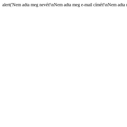
alert('Nem adta meg nevét!\nNem adta meg e-mail címét!\nNem adta m