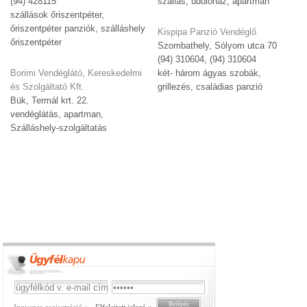
(94) 428115
szállás, üdülőház, apartman
szállások őriszentpéter,
őriszentpéter panziók, szálláshely
Kispipa Panzió Vendéglő
őriszentpéter
Szombathely, Sólyom utca 70
(94) 310604, (94) 310604
Borimi Vendéglátó, Kereskedelmi
két- három ágyas szobák,
és Szolgáltató Kft.
grillezés, családias panzió
Bük, Termál krt. 22.
vendéglátás, apartman,
Szálláshely-szolgáltatás