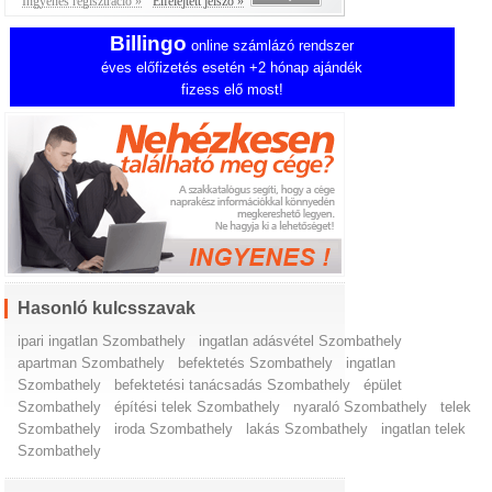
Ingyenes regisztráció »
Elfelejtett jelszó »
Billingo
online számlázó rendszer
éves előfizetés esetén +2 hónap ajándék
fizess elő most!
Hasonló kulcsszavak
ipari ingatlan Szombathely
ingatlan adásvétel Szombathely
apartman Szombathely
befektetés Szombathely
ingatlan
Szombathely
befektetési tanácsadás Szombathely
épület
Szombathely
építési telek Szombathely
nyaraló Szombathely
telek
Szombathely
iroda Szombathely
lakás Szombathely
ingatlan telek
Szombathely