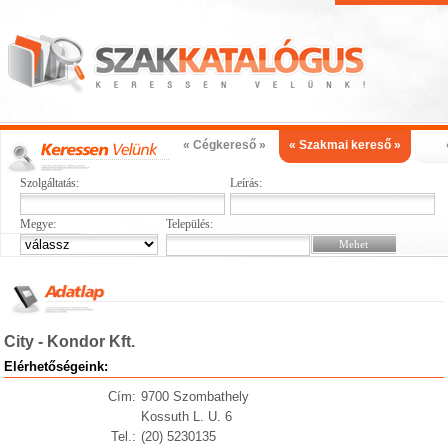
« Cégkereső »
« Szakmai kereső »
Szolgáltatás:
Leírás:
Megye:
Település:
City - Kondor Kft.
Elérhetőségeink:
Cím:
9700 Szombathely
Kossuth L. U. 6
Tel.:
(20) 5230135