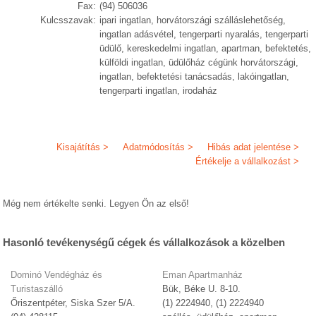
Fax:
(94) 506036
Kulcsszavak:
ipari ingatlan, horvátországi szálláslehetőség,
ingatlan adásvétel, tengerparti nyaralás, tengerparti
üdülő, kereskedelmi ingatlan, apartman, befektetés,
külföldi ingatlan, üdülőház cégünk horvátországi,
ingatlan, befektetési tanácsadás, lakóingatlan,
tengerparti ingatlan, irodaház
Kisajátítás >
Adatmódosítás >
Hibás adat jelentése >
Értékelje a vállalkozást >
Még nem értékelte senki. Legyen Ön az első!
Hasonló tevékenységű cégek és vállalkozások a közelben
Dominó Vendégház és
Eman Apartmanház
Turistaszálló
Bük, Béke U. 8-10.
Őriszentpéter, Siska Szer 5/A.
(1) 2224940, (1) 2224940