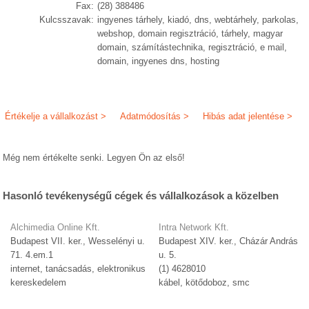
Fax:
(28) 388486
Kulcsszavak:
ingyenes tárhely, kiadó, dns, webtárhely, parkolas,
webshop, domain regisztráció, tárhely, magyar
domain, számítástechnika, regisztráció, e mail,
domain, ingyenes dns, hosting
Értékelje a vállalkozást >
Adatmódosítás >
Hibás adat jelentése >
Még nem értékelte senki. Legyen Ön az első!
Hasonló tevékenységű cégek és vállalkozások a közelben
Alchimedia Online Kft.
Intra Network Kft.
Budapest VII. ker., Wesselényi u.
Budapest XIV. ker., Cházár András
71. 4.em.1
u. 5.
internet, tanácsadás, elektronikus
(1) 4628010
kereskedelem
kábel, kötődoboz, smc