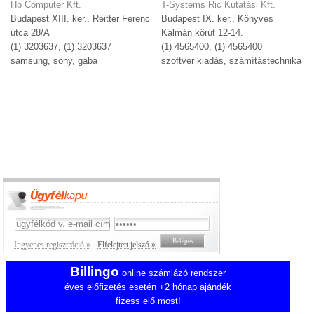
Hb Computer Kft.
T-Systems Ric Kutatási Kft.
Budapest XIII. ker., Reitter Ferenc
Budapest IX. ker., Könyves
utca 28/A
Kálmán körút 12-14.
(1) 3203637, (1) 3203637
(1) 4565400, (1) 4565400
samsung, sony, gaba
szoftver kiadás, számítástechnika
Ingyenes regisztráció »
Elfelejtett jelszó »
Billingo
online számlázó rendszer
éves előfizetés esetén +2 hónap ajándék
fizess elő most!