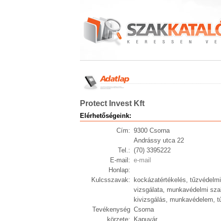
Protect Invest Kft
Elérhetőségeink:
Cím:
9300 Csorna
Andrássy utca 22
Tel.:
(70) 3395222
E-mail:
e-mail
Honlap:
Kulcsszavak:
kockázatértékelés, tűzvédelm
vizsgálata, munkavédelmi sz
kivizsgálás, munkavédelem, tű
Tevékenység
Csorna
körzete:
Kapuvár