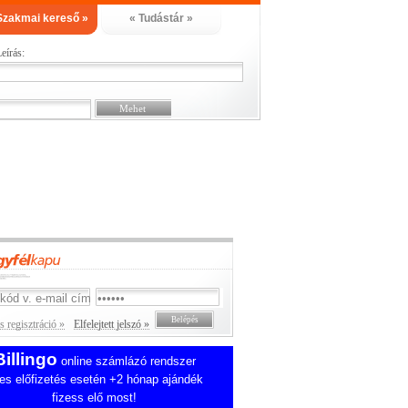
Szakmai kereső »
« Tudástár »
eírás:
 regisztráció »
Elfelejtett jelszó »
Billingo
online számlázó rendszer
es előfizetés esetén +2 hónap ajándék
fizess elő most!