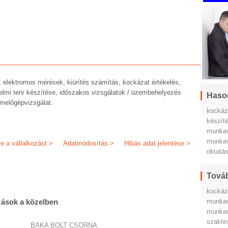
, elektromos mérések, kiürítés számítás, kockázat értékelés,
elmi terv készítése, időszakos vizsgálatok / üzembehelyezés
Haso
melőgépvizsgálat.
kockáz
készít
munkav
munkav
je a vállalkozást >
Adatmódosítás >
Hibás adat jelentése >
oktatá
Továb
kockáz
munka
zások a közelben
munkav
szakte
BAKA BOLT CSORNA