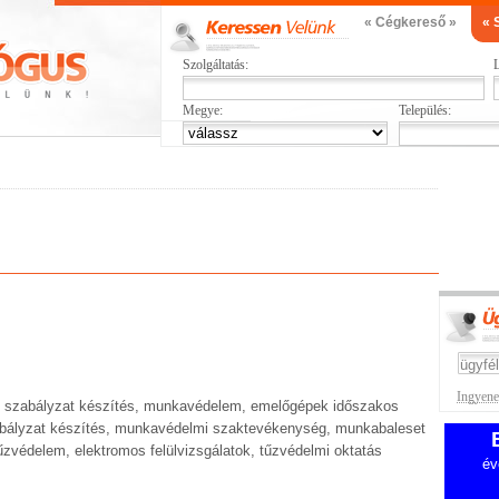
« Cégkereső »
« 
Szolgáltatás:
L
Megye:
Település:
Ingyenes
i szabályzat készítés, munkavédelem, emelőgépek időszakos
abályzat készítés, munkavédelmi szaktevékenység, munkabaleset
zvédelem, elektromos felülvizsgálatok, tűzvédelmi oktatás
év