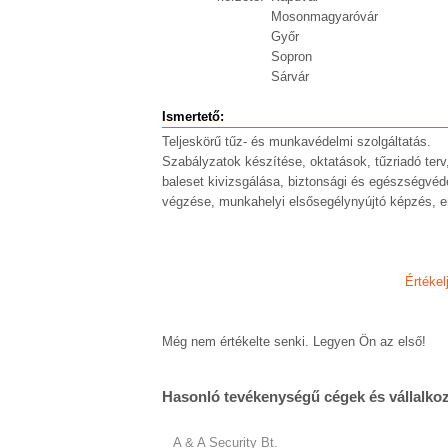
Mosonmagyaróvár
Győr
Sopron
Sárvár
Ismertető:
Teljeskörű tűz- és munkavédelmi szolgáltatás.
Szabályzatok készítése, oktatások, tűzriadó terv
baleset kivizsgálása, biztonsági és egészségvéd
végzése, munkahelyi elsősegélynyújtó képzés, e
Értékel
Még nem értékelte senki. Legyen Ön az első!
Hasonló tevékenységű cégek és vállalko
A & A Security Bt.