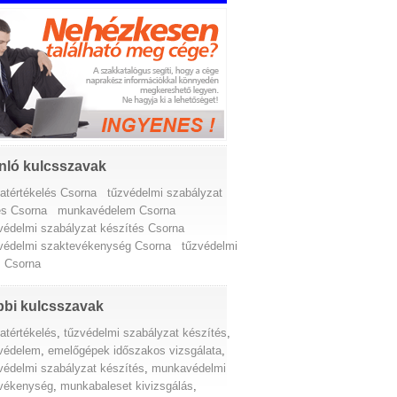
nló kulcsszavak
atértékelés Csorna
tűzvédelmi szabályzat
és Csorna
munkavédelem Csorna
édelmi szabályzat készítés Csorna
édelmi szaktevékenység Csorna
tűzvédelmi
s Csorna
bi kulcsszavak
atértékelés
,
tűzvédelmi szabályzat készítés
,
védelem
,
emelőgépek időszakos vizsgálata
,
édelmi szabályzat készítés
,
munkavédelmi
vékenység
,
munkabaleset kivizsgálás
,