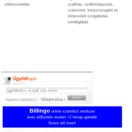
villanyszerelés
szállítás, szállítmányozás,
számviteli, könyvvizsgálói és
könyvviteli szolgáltatás,
vendéglátás
Ingyenes regisztráció »
Elfelejtett jelszó »
Billingo
online számlázó rendszer
éves előfizetés esetén +2 hónap ajándék
fizess elő most!