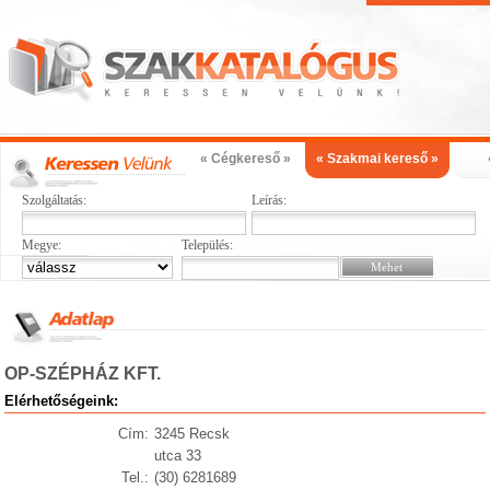
« Cégkereső »
« Szakmai kereső »
Szolgáltatás:
Leírás:
Megye:
Település:
OP-SZÉPHÁZ KFT.
Elérhetőségeink:
Cím:
3245 Recsk
utca 33
Tel.:
(30) 6281689