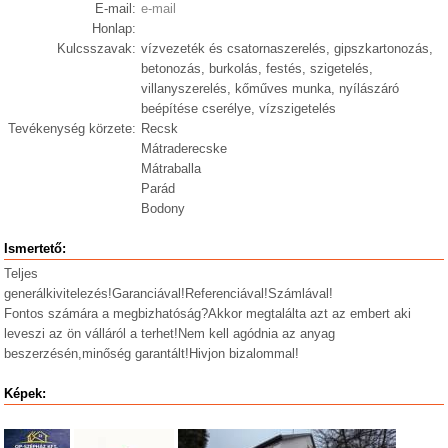
E-mail:
e-mail
Honlap:
Kulcsszavak:
vízvezeték és csatornaszerelés, gipszkartonozás,
betonozás, burkolás, festés, szigetelés,
villanyszerelés, kőműves munka, nyílászáró
beépítése cserélye, vízszigetelés
Tevékenység körzete:
Recsk
Mátraderecske
Mátraballa
Parád
Bodony
Ismertető:
Teljes
generálkivitelezés!Garanciával!Referenciával!Számlával!
Fontos számára a megbizhatóság?Akkor megtalálta azt az embert aki
leveszi az ön válláról a terhet!Nem kell agódnia az anyag
beszerzésén,minőség garantált!Hivjon bizalommal!
Képek: