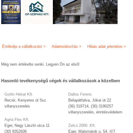
Értékelje a vállalkozást >
Adatmódosítás >
Hibás adat jelentése >
Még nem értékelte senki. Legyen Ön az első!
Hasonló tevékenységű cégek és vállalkozások a közelben
Gorlin Hekat Kft.
Dallos Ferenc
Recsk, Kenyeres út 5sz.
Bélapátfalva, Jókai út 22
villanyszerelés
(36) 319714, (30) 3190257
villanyszerelés, érintésvédelem
Agria Flex Kft.
Eger, Nagy László utca 11
Zelco 2000. Kft.
(30) 9352606
Eger, Malomárok u. 54. II/7.